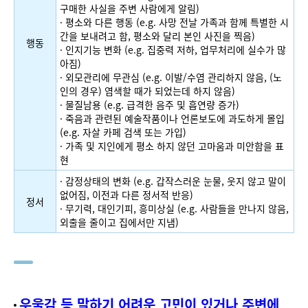
구매한 사실을 주변 사람에게 알림)
· 평소와 다른 행동 (e.g. 사망 전날 가족과 함께 특별한 시
간을 보내려고 함, 평소와 달리 본인 사진을 찍음)
행동
· 인지기능 변화 (e.g. 집중력 저하, 업무처리에 실수가 많
아짐)
· 외모관리에 무관심 (e.g. 이발/수염 관리하지 않음, (노
인의 경우) 염색할 때가 되었는데 하지 않음)
· 물질남용 (e.g. 급격한 음주 및 흡연량 증가)
· 죽음과 관련된 예술작품이나 언론보도에 과도하게 몰입
(e.g. 자살 카페 검색 또는 가입)
· 가족 및 지인에게 평소 하지 않던 고마움과 미안함을 표
현
· 감정상태의 변화 (e.g. 갑작스러운 눈물, 웃지 않고 말이
없어짐, 이전과 다른 정서적 반응)
정서
· 무기력, 대인기피, 흥미상실 (e.g. 사람들을 만나지 않음,
외출을 줄이고 집에서만 지냄)
우울감 등 말하기 어려운 고민이 있거나 주변에