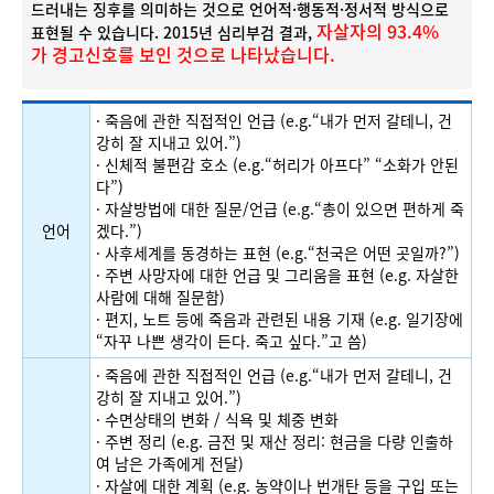
드러내는 징후를 의미하는 것으로 언어적·행동적·정서적 방식으로
자살자의 93.4%
표현될 수 있습니다. 2015년 심리부검 결과,
가 경고신호를 보인 것으로 나타났습니다.
· 죽음에 관한 직접적인 언급 (e.g.“내가 먼저 갈테니, 건
강히 잘 지내고 있어.”)
· 신체적 불편감 호소 (e.g.“허리가 아프다” “소화가 안된
다”)
· 자살방법에 대한 질문/언급 (e.g.“총이 있으면 편하게 죽
언어
겠다.”)
· 사후세계를 동경하는 표현 (e.g.“천국은 어떤 곳일까?”)
· 주변 사망자에 대한 언급 및 그리움을 표현 (e.g. 자살한
사람에 대해 질문함)
· 편지, 노트 등에 죽음과 관련된 내용 기재 (e.g. 일기장에
“자꾸 나쁜 생각이 든다. 죽고 싶다.”고 씀)
· 죽음에 관한 직접적인 언급 (e.g.“내가 먼저 갈테니, 건
강히 잘 지내고 있어.”)
· 수면상태의 변화 / 식욕 및 체중 변화
· 주변 정리 (e.g. 금전 및 재산 정리: 현금을 다량 인출하
여 남은 가족에게 전달)
· 자살에 대한 계획 (e.g. 농약이나 번개탄 등을 구입 또는