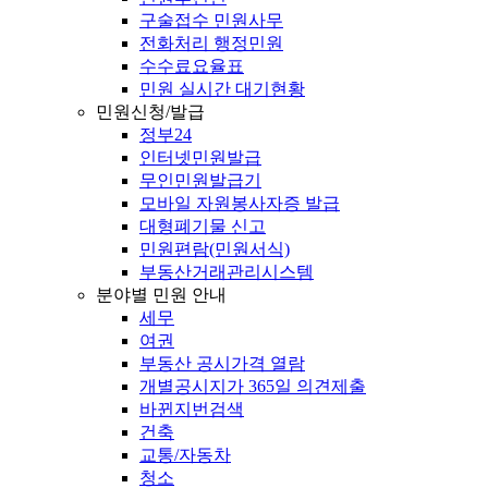
구술접수 민원사무
전화처리 행정민원
수수료요율표
민원 실시간 대기현황
민원신청/발급
정부24
인터넷민원발급
무인민원발급기
모바일 자원봉사자증 발급
대형폐기물 신고
민원편람(민원서식)
부동산거래관리시스템
분야별 민원 안내
세무
여권
부동산 공시가격 열람
개별공시지가 365일 의견제출
바뀐지번검색
건축
교통/자동차
청소