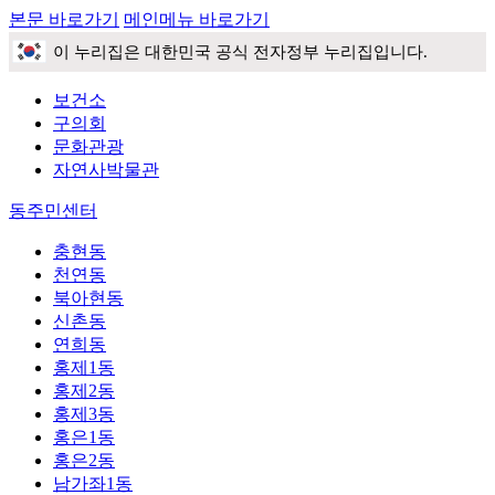
본문 바로가기
메인메뉴 바로가기
이 누리집은 대한민국 공식 전자정부 누리집입니다.
보건소
구의회
문화관광
자연사박물관
동주민센터
충현동
천연동
북아현동
신촌동
연희동
홍제1동
홍제2동
홍제3동
홍은1동
홍은2동
남가좌1동