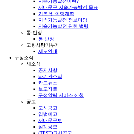
지속가능발전이란?
서대문구 지속가능발전 목표
기본 및 이행계획
지속가능발전 정보마당
지속가능발전 관련 법령
통·반장
통·반장
고향사랑기부제
제도안내
구정소식
새소식
공지사항
타기관소식
카드뉴스
보도자료
구정알림 서비스 신청
공고
고시공고
입법예고
서대문구보
설계공모
(TEST)고시공고