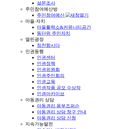
설문조사
주민참여예산방
주민참여예산
마을·자치
마을활력소&커뮤니티공간
동단위 주민자치
열린광장
칭찬합시다
인권동행
인권센터
인권정책
인권위원회
인권주민회의
인권교육
인권작품 공모 수상작
인권아카이브
아동권리 상담
아동권리 옴부즈퍼슨
아동권리 상담 창구 안내
아동권리 상담 신청
지속가능발전