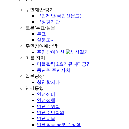
구민제안/평가
구민제안(국민신문고)
구정평가단
토론/투표/설문
투표
설문조사
주민참여예산방
주민참여예산
마을·자치
마을활력소&커뮤니티공간
동단위 주민자치
열린광장
칭찬합시다
인권동행
인권센터
인권정책
인권위원회
인권주민회의
인권교육
인권작품 공모 수상작