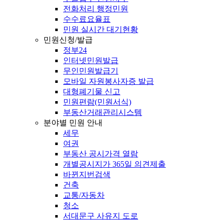
전화처리 행정민원
수수료요율표
민원 실시간 대기현황
민원신청/발급
정부24
인터넷민원발급
무인민원발급기
모바일 자원봉사자증 발급
대형폐기물 신고
민원편람(민원서식)
부동산거래관리시스템
분야별 민원 안내
세무
여권
부동산 공시가격 열람
개별공시지가 365일 의견제출
바뀐지번검색
건축
교통/자동차
청소
서대문구 사유지 도로