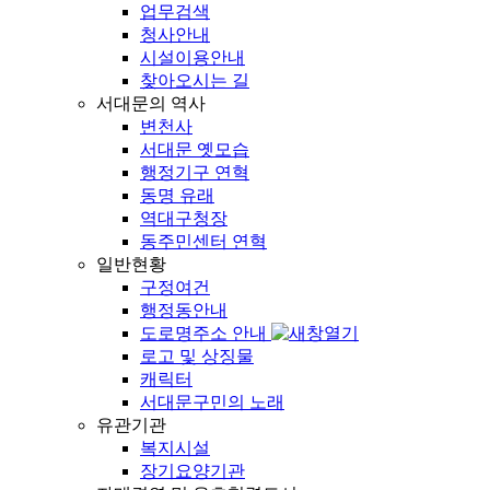
업무검색
청사안내
시설이용안내
찾아오시는 길
서대문의 역사
변천사
서대문 옛모습
행정기구 연혁
동명 유래
역대구청장
동주민센터 연혁
일반현황
구정여건
행정동안내
도로명주소 안내
로고 및 상징물
캐릭터
서대문구민의 노래
유관기관
복지시설
장기요양기관