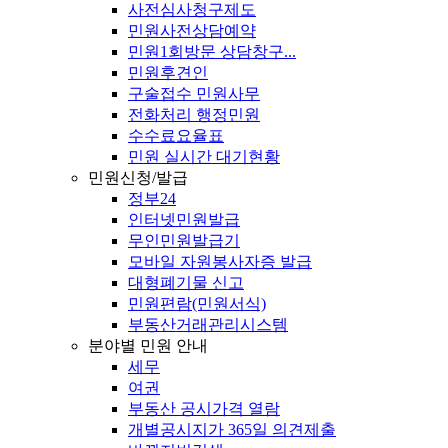
사전심사청구제도
민원사전상담예약
민원1회방문 상담창구...
민원후견인
구술접수 민원사무
전화처리 행정민원
수수료요율표
민원 실시간 대기현황
민원신청/발급
정부24
인터넷민원발급
무인민원발급기
모바일 자원봉사자증 발급
대형폐기물 신고
민원편람(민원서식)
부동산거래관리시스템
분야별 민원 안내
세무
여권
부동산 공시가격 열람
개별공시지가 365일 의견제출