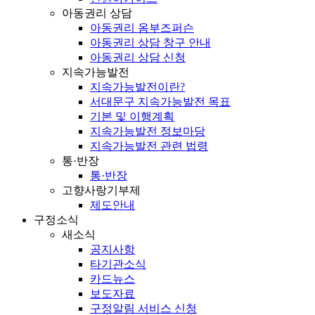
아동권리 상담
아동권리 옴부즈퍼슨
아동권리 상담 창구 안내
아동권리 상담 신청
지속가능발전
지속가능발전이란?
서대문구 지속가능발전 목표
기본 및 이행계획
지속가능발전 정보마당
지속가능발전 관련 법령
통·반장
통·반장
고향사랑기부제
제도안내
구정소식
새소식
공지사항
타기관소식
카드뉴스
보도자료
구정알림 서비스 신청