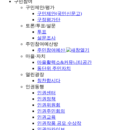
구민참여
구민제안/평가
구민제안(국민신문고)
구정평가단
토론/투표/설문
투표
설문조사
주민참여예산방
주민참여예산
마을·자치
마을활력소&커뮤니티공간
동단위 주민자치
열린광장
칭찬합시다
인권동행
인권센터
인권정책
인권위원회
인권주민회의
인권교육
인권작품 공모 수상작
인권아카이브