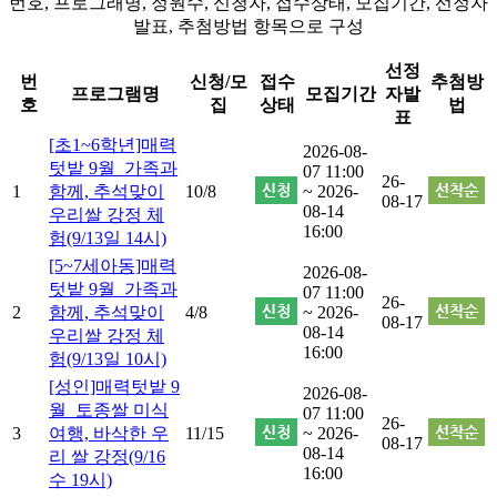
번호, 프로그래명, 정원수, 신청자, 접수상태, 모집기간, 선정자
발표, 추첨방법 항목으로 구성
선정
번
신청/모
접수
추첨방
프로그램명
모집기간
자발
호
집
상태
법
표
[초1~6학년]매력
2026-08-
텃밭 9월_가족과
07 11:00
26-
1
함께, 추석맞이
10/8
~ 2026-
08-17
08-14
우리쌀 강정 체
16:00
험(9/13일 14시)
[5~7세아동]매력
2026-08-
텃밭 9월_가족과
07 11:00
26-
2
함께, 추석맞이
4/8
~ 2026-
08-17
08-14
우리쌀 강정 체
16:00
험(9/13일 10시)
[성인]매력텃밭 9
2026-08-
월_토종쌀 미식
07 11:00
26-
3
여행, 바삭한 우
11/15
~ 2026-
08-17
08-14
리 쌀 강정(9/16
16:00
수 19시)