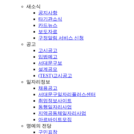
새소식
공지사항
타기관소식
카드뉴스
보도자료
구정알림 서비스 신청
공고
고시공고
입법예고
서대문구보
설계공모
(TEST)고시공고
일자리정보
채용공고
서대문구일자리플러스센터
취업정보사이트
동행일자리사업
지역공동체일자리사업
아르바이트모집
명예의 전당
구민표창