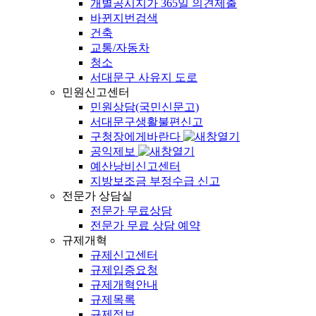
개별공시지가 365일 의견제출
바뀐지번검색
건축
교통/자동차
청소
서대문구 사유지 도로
민원신고센터
민원상담(국민신문고)
서대문구생활불편신고
구청장에게바란다
공익제보
예산낭비신고센터
지방보조금 부정수급 신고
전문가 상담실
전문가 무료상담
전문가 무료 상담 예약
규제개혁
규제신고센터
규제입증요청
규제개혁안내
규제목록
규제정보