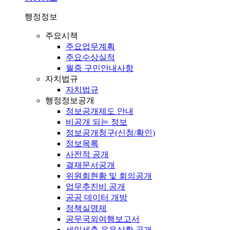
행정정보
주요시책
주요업무계획
주요수상실적
월중 구민안내사항
자치법규
자치법규
행정정보공개
정보공개제도 안내
비공개 되는 정보
정보공개청구(신청/확인)
정보목록
사전적 공개
결재문서공개
위원회현황 및 회의공개
업무추진비 공개
공공 데이터 개방
정책실명제
공무국외여행보고서
세입세출 운용상황 공개