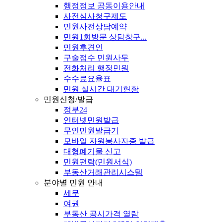
행정정보 공동이용안내
사전심사청구제도
민원사전상담예약
민원1회방문 상담창구...
민원후견인
구술접수 민원사무
전화처리 행정민원
수수료요율표
민원 실시간 대기현황
민원신청/발급
정부24
인터넷민원발급
무인민원발급기
모바일 자원봉사자증 발급
대형폐기물 신고
민원편람(민원서식)
부동산거래관리시스템
분야별 민원 안내
세무
여권
부동산 공시가격 열람