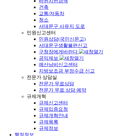
바뀐지번검색
건축
교통/자동차
청소
서대문구 사유지 도로
민원신고센터
민원상담(국민신문고)
서대문구생활불편신고
구청장에게바란다
공익제보
예산낭비신고센터
지방보조금 부정수급 신고
전문가 상담실
전문가 무료상담
전문가 무료 상담 예약
규제개혁
규제신고센터
규제입증요청
규제개혁안내
규제목록
규제정보
행정정보