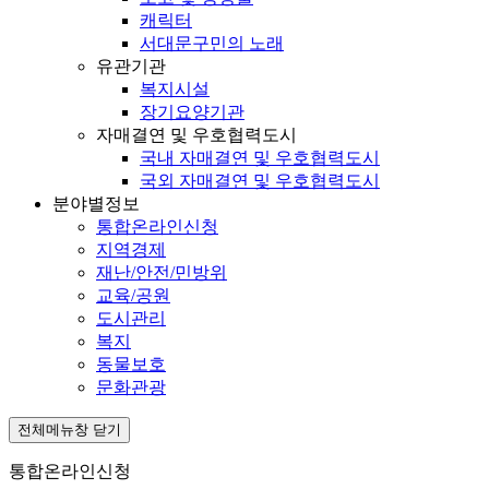
캐릭터
서대문구민의 노래
유관기관
복지시설
장기요양기관
자매결연 및 우호협력도시
국내 자매결연 및 우호협력도시
국외 자매결연 및 우호협력도시
분야별정보
통합온라인신청
지역경제
재난/안전/민방위
교육/공원
도시관리
복지
동물보호
문화관광
전체메뉴창 닫기
통합온라인신청