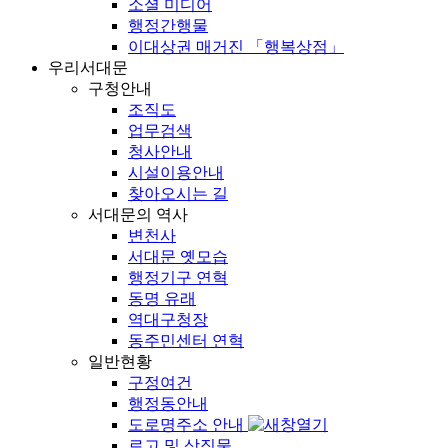
소셜 미디어
행정간행물
이대상권 매거진 「행복상점」
우리서대문
구청안내
조직도
업무검색
청사안내
시설이용안내
찾아오시는 길
서대문의 역사
변천사
서대문 옛모습
행정기구 연혁
동명 유래
역대구청장
동주민센터 연혁
일반현황
구정여건
행정동안내
도로명주소 안내
로고 및 상징물