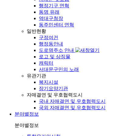
행정기구 연혁
동명 유래
역대구청장
동주민센터 연혁
일반현황
구정여건
행정동안내
도로명주소 안내
로고 및 상징물
캐릭터
서대문구민의 노래
유관기관
복지시설
장기요양기관
자매결연 및 우호협력도시
국내 자매결연 및 우호협력도시
국외 자매결연 및 우호협력도시
분야별정보
분야별정보