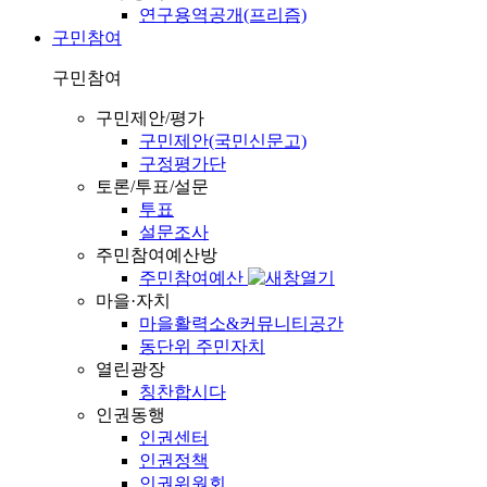
연구용역공개(프리즘)
구민참여
구민참여
구민제안/평가
구민제안(국민신문고)
구정평가단
토론/투표/설문
투표
설문조사
주민참여예산방
주민참여예산
마을·자치
마을활력소&커뮤니티공간
동단위 주민자치
열린광장
칭찬합시다
인권동행
인권센터
인권정책
인권위원회