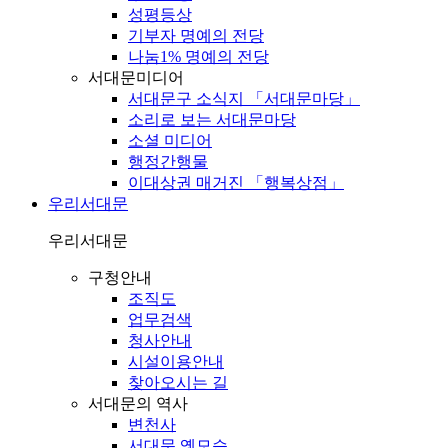
성평등상
기부자 명예의 전당
나눔1% 명예의 전당
서대문미디어
서대문구 소식지 「서대문마당」
소리로 보는 서대문마당
소셜 미디어
행정간행물
이대상권 매거진 「행복상점」
우리서대문
우리서대문
구청안내
조직도
업무검색
청사안내
시설이용안내
찾아오시는 길
서대문의 역사
변천사
서대문 옛모습