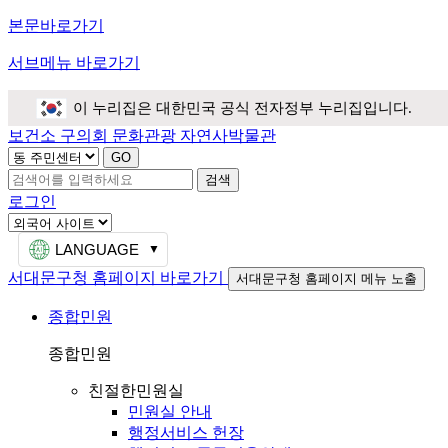
본문바로가기
서브메뉴 바로가기
이 누리집은 대한민국 공식 전자정부 누리집입니다.
보건소
구의회
문화관광
자연사박물관
검색
로그인
LANGUAGE
서대문구청 홈페이지 바로가기
서대문구청 홈페이지 메뉴 노출
종합민원
종합민원
친절한민원실
민원실 안내
행정서비스 헌장