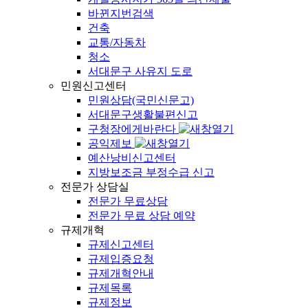
바뀐지번검색
건축
교통/자동차
청소
서대문구 사유지 도로
민원신고센터
민원상담(국민신문고)
서대문구생활불편신고
구청장에게바란다
공익제보
예산낭비신고센터
지방보조금 부정수급 신고
전문가 상담실
전문가 무료상담
전문가 무료 상담 예약
규제개혁
규제신고센터
규제입증요청
규제개혁안내
규제목록
규제정보