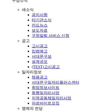
구정소식
새소식
공지사항
타기관소식
카드뉴스
보도자료
구정알림 서비스 신청
공고
고시공고
입법예고
서대문구보
설계공모
(TEST)고시공고
일자리정보
채용공고
서대문구일자리플러스센터
취업정보사이트
동행일자리사업
지역공동체일자리사업
아르바이트모집
명예의 전당