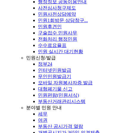
행정정보 공동이용안내
사전심사청구제도
민원사전상담예약
민원1회방문 상담창구...
민원후견인
구술접수 민원사무
전화처리 행정민원
수수료요율표
민원 실시간 대기현황
민원신청/발급
정부24
인터넷민원발급
무인민원발급기
모바일 자원봉사자증 발급
대형폐기물 신고
민원편람(민원서식)
부동산거래관리시스템
분야별 민원 안내
세무
여권
부동산 공시가격 열람
개별공시지가 365일 의견제출