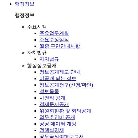
행정정보
행정정보
주요시책
주요업무계획
주요수상실적
월중 구민안내사항
자치법규
자치법규
행정정보공개
정보공개제도 안내
비공개 되는 정보
정보공개청구(신청/확인)
정보목록
사전적 공개
결재문서공개
위원회현황 및 회의공개
업무추진비 공개
공공 데이터 개방
정책실명제
공무국외여행보고서