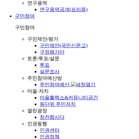
연구용역
연구용역공개(프리즘)
구민참여
구민참여
구민제안/평가
구민제안(국민신문고)
구정평가단
토론/투표/설문
투표
설문조사
주민참여예산방
주민참여예산
마을·자치
마을활력소&커뮤니티공간
동단위 주민자치
열린광장
칭찬합시다
인권동행
인권센터
인권정책