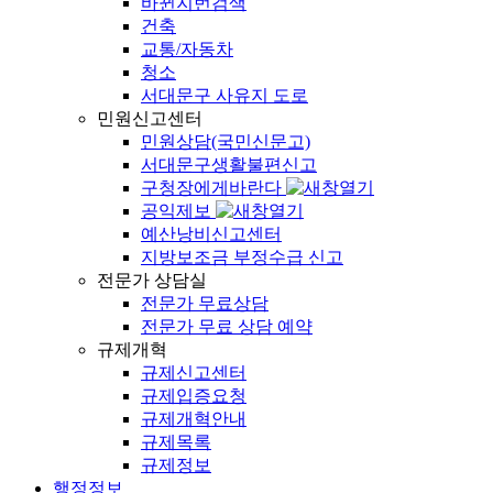
바뀐지번검색
건축
교통/자동차
청소
서대문구 사유지 도로
민원신고센터
민원상담(국민신문고)
서대문구생활불편신고
구청장에게바란다
공익제보
예산낭비신고센터
지방보조금 부정수급 신고
전문가 상담실
전문가 무료상담
전문가 무료 상담 예약
규제개혁
규제신고센터
규제입증요청
규제개혁안내
규제목록
규제정보
행정정보