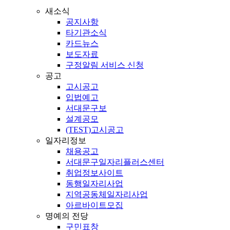
새소식
공지사항
타기관소식
카드뉴스
보도자료
구정알림 서비스 신청
공고
고시공고
입법예고
서대문구보
설계공모
(TEST)고시공고
일자리정보
채용공고
서대문구일자리플러스센터
취업정보사이트
동행일자리사업
지역공동체일자리사업
아르바이트모집
명예의 전당
구민표창