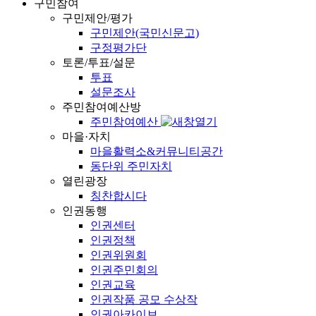
구민참여
구민제안/평가
구민제안(국민신문고)
구정평가단
토론/투표/설문
투표
설문조사
주민참여예산방
주민참여예산
마을·자치
마을활력소&커뮤니티공간
동단위 주민자치
열린광장
칭찬합시다
인권동행
인권센터
인권정책
인권위원회
인권주민회의
인권교육
인권작품 공모 수상작
인권아카이브