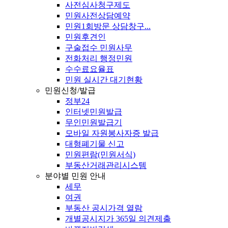
사전심사청구제도
민원사전상담예약
민원1회방문 상담창구...
민원후견인
구술접수 민원사무
전화처리 행정민원
수수료요율표
민원 실시간 대기현황
민원신청/발급
정부24
인터넷민원발급
무인민원발급기
모바일 자원봉사자증 발급
대형폐기물 신고
민원편람(민원서식)
부동산거래관리시스템
분야별 민원 안내
세무
여권
부동산 공시가격 열람
개별공시지가 365일 의견제출