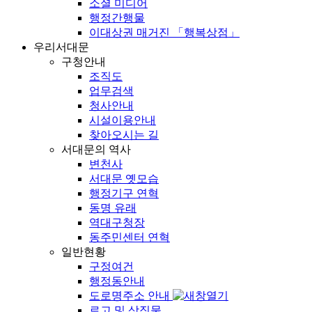
소셜 미디어
행정간행물
이대상권 매거진 「행복상점」
우리서대문
구청안내
조직도
업무검색
청사안내
시설이용안내
찾아오시는 길
서대문의 역사
변천사
서대문 옛모습
행정기구 연혁
동명 유래
역대구청장
동주민센터 연혁
일반현황
구정여건
행정동안내
도로명주소 안내
로고 및 상징물