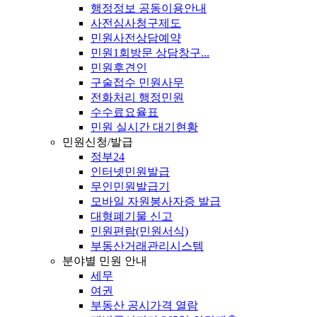
행정정보 공동이용안내
사전심사청구제도
민원사전상담예약
민원1회방문 상담창구...
민원후견인
구술접수 민원사무
전화처리 행정민원
수수료요율표
민원 실시간 대기현황
민원신청/발급
정부24
인터넷민원발급
무인민원발급기
모바일 자원봉사자증 발급
대형폐기물 신고
민원편람(민원서식)
부동산거래관리시스템
분야별 민원 안내
세무
여권
부동산 공시가격 열람