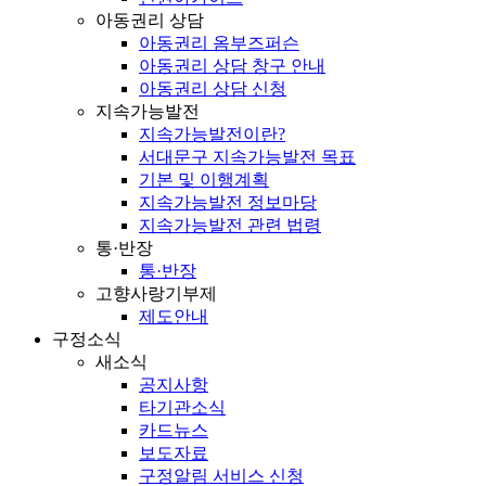
아동권리 상담
아동권리 옴부즈퍼슨
아동권리 상담 창구 안내
아동권리 상담 신청
지속가능발전
지속가능발전이란?
서대문구 지속가능발전 목표
기본 및 이행계획
지속가능발전 정보마당
지속가능발전 관련 법령
통·반장
통·반장
고향사랑기부제
제도안내
구정소식
새소식
공지사항
타기관소식
카드뉴스
보도자료
구정알림 서비스 신청