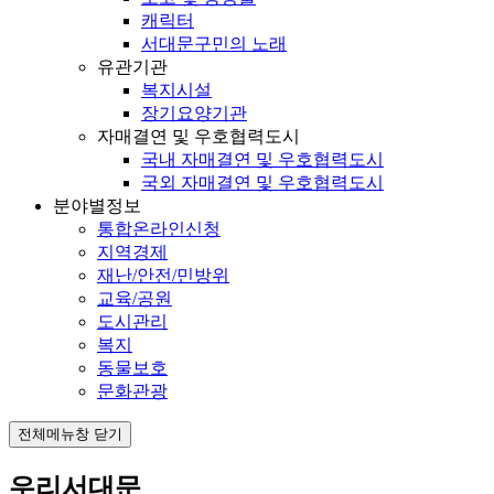
캐릭터
서대문구민의 노래
유관기관
복지시설
장기요양기관
자매결연 및 우호협력도시
국내 자매결연 및 우호협력도시
국외 자매결연 및 우호협력도시
분야별정보
통합온라인신청
지역경제
재난/안전/민방위
교육/공원
도시관리
복지
동물보호
문화관광
전체메뉴창 닫기
우리서대문