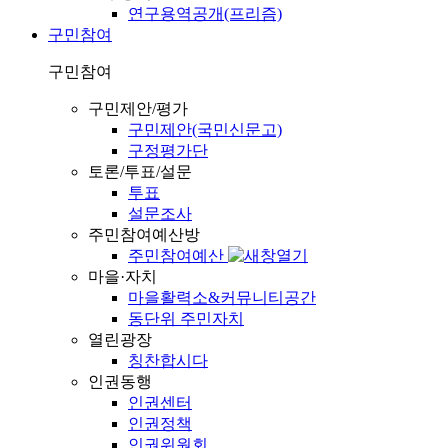
연구용역공개(프리즘)
구민참여
구민참여
구민제안/평가
구민제안(국민신문고)
구정평가단
토론/투표/설문
투표
설문조사
주민참여예산방
주민참여예산
마을·자치
마을활력소&커뮤니티공간
동단위 주민자치
열린광장
칭찬합시다
인권동행
인권센터
인권정책
인권위원회