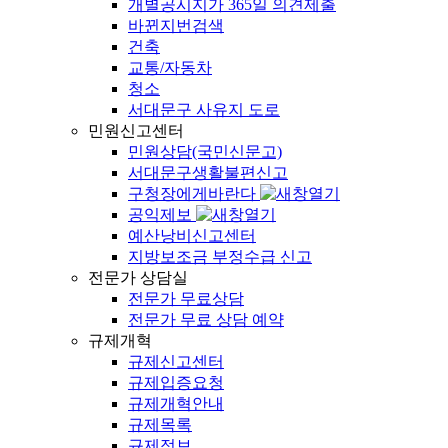
개별공시지가 365일 의견제출
바뀐지번검색
건축
교통/자동차
청소
서대문구 사유지 도로
민원신고센터
민원상담(국민신문고)
서대문구생활불편신고
구청장에게바란다
공익제보
예산낭비신고센터
지방보조금 부정수급 신고
전문가 상담실
전문가 무료상담
전문가 무료 상담 예약
규제개혁
규제신고센터
규제입증요청
규제개혁안내
규제목록
규제정보