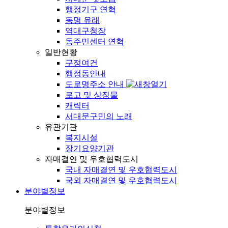
행정기구 연혁
동명 유래
역대구청장
동주민센터 연혁
일반현황
구정여건
행정동안내
도로명주소 안내
로고 및 상징물
캐릭터
서대문구민의 노래
유관기관
복지시설
장기요양기관
자매결연 및 우호협력도시
국내 자매결연 및 우호협력도시
국외 자매결연 및 우호협력도시
분야별정보
분야별정보