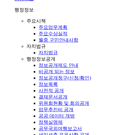
행정정보
주요시책
주요업무계획
주요수상실적
월중 구민안내사항
자치법규
자치법규
행정정보공개
정보공개제도 안내
비공개 되는 정보
정보공개청구(신청/확인)
정보목록
사전적 공개
결재문서공개
위원회현황 및 회의공개
업무추진비 공개
공공 데이터 개방
정책실명제
공무국외여행보고서
세입세출 운용상황 공개