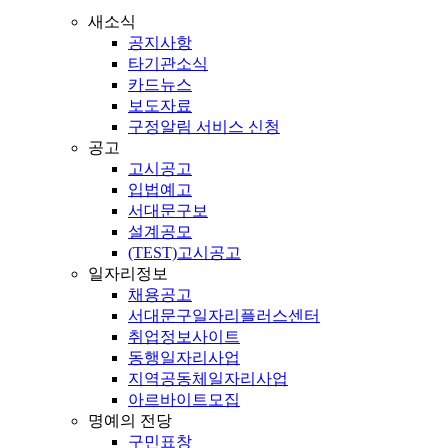
새소식
공지사항
타기관소식
카드뉴스
보도자료
구정알림 서비스 신청
공고
고시공고
입법예고
서대문구보
설계공모
(TEST)고시공고
일자리정보
채용공고
서대문구일자리플러스센터
취업정보사이트
동행일자리사업
지역공동체일자리사업
아르바이트모집
명예의 전당
구민표창