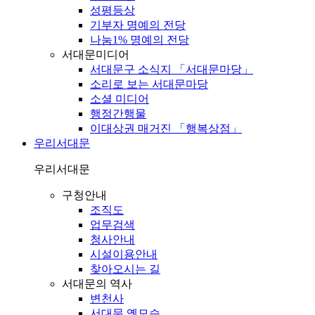
성평등상
기부자 명예의 전당
나눔1% 명예의 전당
서대문미디어
서대문구 소식지 「서대문마당」
소리로 보는 서대문마당
소셜 미디어
행정간행물
이대상권 매거진 「행복상점」
우리서대문
우리서대문
구청안내
조직도
업무검색
청사안내
시설이용안내
찾아오시는 길
서대문의 역사
변천사
서대문 옛모습