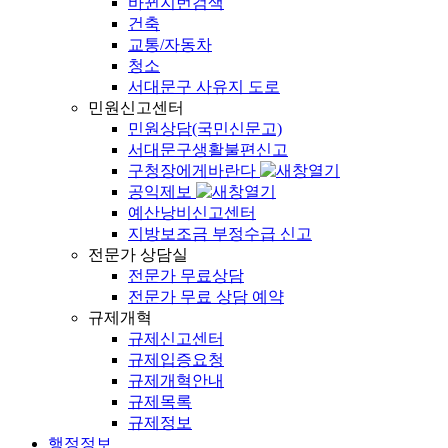
바뀐지번검색
건축
교통/자동차
청소
서대문구 사유지 도로
민원신고센터
민원상담(국민신문고)
서대문구생활불편신고
구청장에게바란다
공익제보
예산낭비신고센터
지방보조금 부정수급 신고
전문가 상담실
전문가 무료상담
전문가 무료 상담 예약
규제개혁
규제신고센터
규제입증요청
규제개혁안내
규제목록
규제정보
행정정보