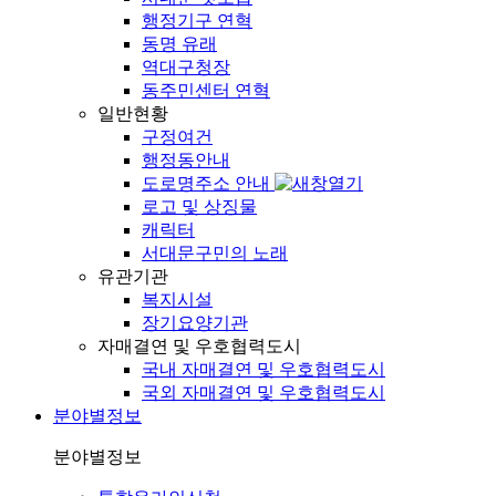
행정기구 연혁
동명 유래
역대구청장
동주민센터 연혁
일반현황
구정여건
행정동안내
도로명주소 안내
로고 및 상징물
캐릭터
서대문구민의 노래
유관기관
복지시설
장기요양기관
자매결연 및 우호협력도시
국내 자매결연 및 우호협력도시
국외 자매결연 및 우호협력도시
분야별정보
분야별정보