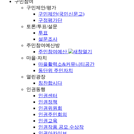
구민참여
구민제안/평가
구민제안(국민신문고)
구정평가단
토론/투표/설문
투표
설문조사
주민참여예산방
주민참여예산
마을·자치
마을활력소&커뮤니티공간
동단위 주민자치
열린광장
칭찬합시다
인권동행
인권센터
인권정책
인권위원회
인권주민회의
인권교육
인권작품 공모 수상작
인권아카이브