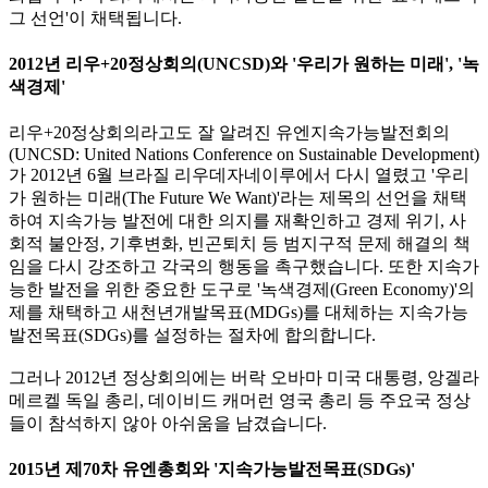
그 선언'이 채택됩니다.
2012년 리우+20정상회의(UNCSD)와 '우리가 원하는 미래', '녹
색경제'
리우+20정상회의라고도 잘 알려진 유엔지속가능발전회의
(UNCSD: United Nations Conference on Sustainable Development)
가 2012년 6월 브라질 리우데자네이루에서 다시 열렸고 '우리
가 원하는 미래(The Future We Want)'라는 제목의 선언을 채택
하여 지속가능 발전에 대한 의지를 재확인하고 경제 위기, 사
회적 불안정, 기후변화, 빈곤퇴치 등 범지구적 문제 해결의 책
임을 다시 강조하고 각국의 행동을 촉구했습니다. 또한 지속가
능한 발전을 위한 중요한 도구로 '녹색경제(Green Economy)'의
제를 채택하고 새천년개발목표(MDGs)를 대체하는 지속가능
발전목표(SDGs)를 설정하는 절차에 합의합니다.
그러나 2012년 정상회의에는 버락 오바마 미국 대통령, 앙겔라
메르켈 독일 총리, 데이비드 캐머런 영국 총리 등 주요국 정상
들이 참석하지 않아 아쉬움을 남겼습니다.
2015년 제70차 유엔총회와 '지속가능발전목표(SDGs)'