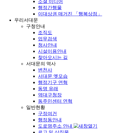
소셜 미디어
행정간행물
이대상권 매거진 「행복상점」
우리서대문
구청안내
조직도
업무검색
청사안내
시설이용안내
찾아오시는 길
서대문의 역사
변천사
서대문 옛모습
행정기구 연혁
동명 유래
역대구청장
동주민센터 연혁
일반현황
구정여건
행정동안내
도로명주소 안내
로고 및 상징물