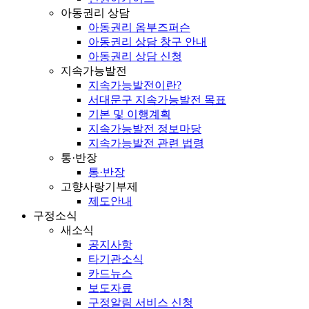
아동권리 상담
아동권리 옴부즈퍼슨
아동권리 상담 창구 안내
아동권리 상담 신청
지속가능발전
지속가능발전이란?
서대문구 지속가능발전 목표
기본 및 이행계획
지속가능발전 정보마당
지속가능발전 관련 법령
통·반장
통·반장
고향사랑기부제
제도안내
구정소식
새소식
공지사항
타기관소식
카드뉴스
보도자료
구정알림 서비스 신청