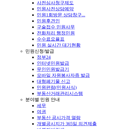
사전심사청구제도
민원사전상담예약
민원1회방문 상담창구...
민원후견인
구술접수 민원사무
전화처리 행정민원
수수료요율표
민원 실시간 대기현황
민원신청/발급
정부24
인터넷민원발급
무인민원발급기
모바일 자원봉사자증 발급
대형폐기물 신고
민원편람(민원서식)
부동산거래관리시스템
분야별 민원 안내
세무
여권
부동산 공시가격 열람
개별공시지가 365일 의견제출