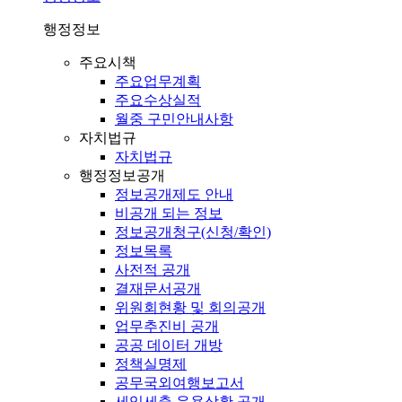
행정정보
주요시책
주요업무계획
주요수상실적
월중 구민안내사항
자치법규
자치법규
행정정보공개
정보공개제도 안내
비공개 되는 정보
정보공개청구(신청/확인)
정보목록
사전적 공개
결재문서공개
위원회현황 및 회의공개
업무추진비 공개
공공 데이터 개방
정책실명제
공무국외여행보고서
세입세출 운용상황 공개