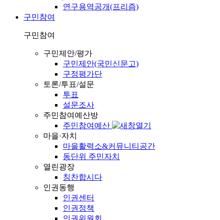
연구용역공개(프리즘)
구민참여
구민참여
구민제안/평가
구민제안(국민신문고)
구정평가단
토론/투표/설문
투표
설문조사
주민참여예산방
주민참여예산
마을·자치
마을활력소&커뮤니티공간
동단위 주민자치
열린광장
칭찬합시다
인권동행
인권센터
인권정책
인권위원회