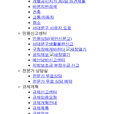
개별공시지가 365일 의견제출
바뀐지번검색
건축
교통/자동차
청소
서대문구 사유지 도로
민원신고센터
민원상담(국민신문고)
서대문구생활불편신고
구청장에게바란다
공익제보
예산낭비신고센터
지방보조금 부정수급 신고
전문가 상담실
전문가 무료상담
전문가 무료 상담 예약
규제개혁
규제신고센터
규제입증요청
규제개혁안내
규제목록
규제정보