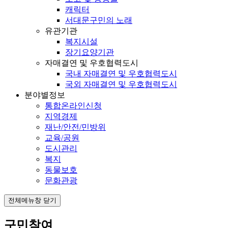
캐릭터
서대문구민의 노래
유관기관
복지시설
장기요양기관
자매결연 및 우호협력도시
국내 자매결연 및 우호협력도시
국외 자매결연 및 우호협력도시
분야별정보
통합온라인신청
지역경제
재난/안전/민방위
교육/공원
도시관리
복지
동물보호
문화관광
전체메뉴창 닫기
구민참여