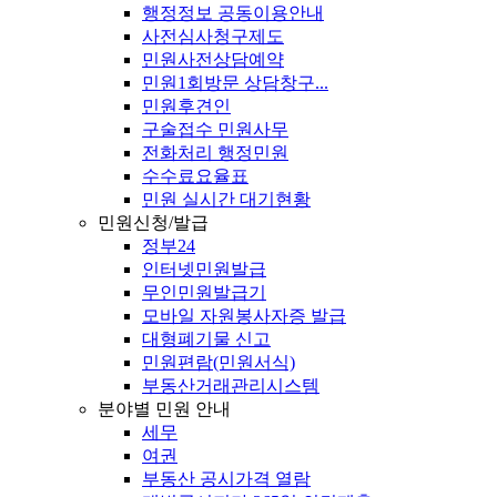
행정정보 공동이용안내
사전심사청구제도
민원사전상담예약
민원1회방문 상담창구...
민원후견인
구술접수 민원사무
전화처리 행정민원
수수료요율표
민원 실시간 대기현황
민원신청/발급
정부24
인터넷민원발급
무인민원발급기
모바일 자원봉사자증 발급
대형폐기물 신고
민원편람(민원서식)
부동산거래관리시스템
분야별 민원 안내
세무
여권
부동산 공시가격 열람