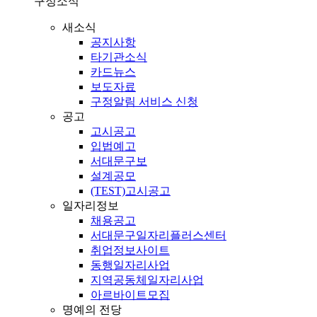
구정소식
새소식
공지사항
타기관소식
카드뉴스
보도자료
구정알림 서비스 신청
공고
고시공고
입법예고
서대문구보
설계공모
(TEST)고시공고
일자리정보
채용공고
서대문구일자리플러스센터
취업정보사이트
동행일자리사업
지역공동체일자리사업
아르바이트모집
명예의 전당