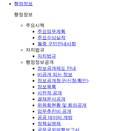
행정정보
행정정보
주요시책
주요업무계획
주요수상실적
월중 구민안내사항
자치법규
자치법규
행정정보공개
정보공개제도 안내
비공개 되는 정보
정보공개청구(신청/확인)
정보목록
사전적 공개
결재문서공개
위원회현황 및 회의공개
업무추진비 공개
공공 데이터 개방
정책실명제
공무국외여행보고서