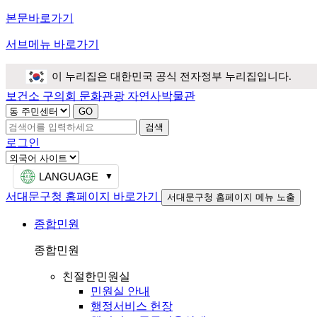
본문바로가기
서브메뉴 바로가기
이 누리집은 대한민국 공식 전자정부 누리집입니다.
보건소
구의회
문화관광
자연사박물관
검색
로그인
LANGUAGE
서대문구청 홈페이지 바로가기
서대문구청 홈페이지 메뉴 노출
종합민원
종합민원
친절한민원실
민원실 안내
행정서비스 헌장