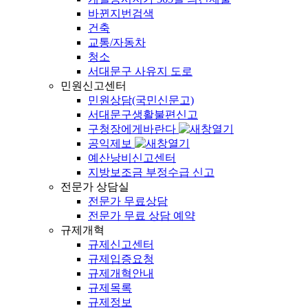
바뀐지번검색
건축
교통/자동차
청소
서대문구 사유지 도로
민원신고센터
민원상담(국민신문고)
서대문구생활불편신고
구청장에게바란다
공익제보
예산낭비신고센터
지방보조금 부정수급 신고
전문가 상담실
전문가 무료상담
전문가 무료 상담 예약
규제개혁
규제신고센터
규제입증요청
규제개혁안내
규제목록
규제정보