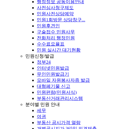
행정정보 공동이용안내
사전심사청구제도
민원사전상담예약
민원1회방문 상담창구...
민원후견인
구술접수 민원사무
전화처리 행정민원
수수료요율표
민원 실시간 대기현황
민원신청/발급
정부24
인터넷민원발급
무인민원발급기
모바일 자원봉사자증 발급
대형폐기물 신고
민원편람(민원서식)
부동산거래관리시스템
분야별 민원 안내
세무
여권
부동산 공시가격 열람
개별공시지가 365일 의견제출