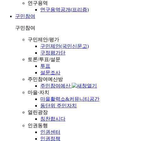
연구용역
연구용역공개(프리즘)
구민참여
구민참여
구민제안/평가
구민제안(국민신문고)
구정평가단
토론/투표/설문
투표
설문조사
주민참여예산방
주민참여예산
마을·자치
마을활력소&커뮤니티공간
동단위 주민자치
열린광장
칭찬합시다
인권동행
인권센터
인권정책