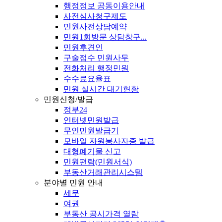
행정정보 공동이용안내
사전심사청구제도
민원사전상담예약
민원1회방문 상담창구...
민원후견인
구술접수 민원사무
전화처리 행정민원
수수료요율표
민원 실시간 대기현황
민원신청/발급
정부24
인터넷민원발급
무인민원발급기
모바일 자원봉사자증 발급
대형폐기물 신고
민원편람(민원서식)
부동산거래관리시스템
분야별 민원 안내
세무
여권
부동산 공시가격 열람