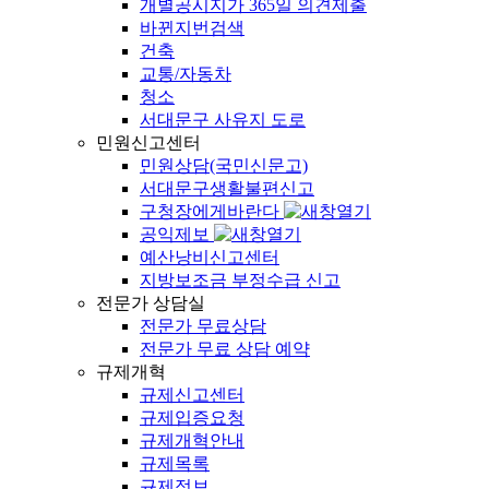
개별공시지가 365일 의견제출
바뀐지번검색
건축
교통/자동차
청소
서대문구 사유지 도로
민원신고센터
민원상담(국민신문고)
서대문구생활불편신고
구청장에게바란다
공익제보
예산낭비신고센터
지방보조금 부정수급 신고
전문가 상담실
전문가 무료상담
전문가 무료 상담 예약
규제개혁
규제신고센터
규제입증요청
규제개혁안내
규제목록
규제정보