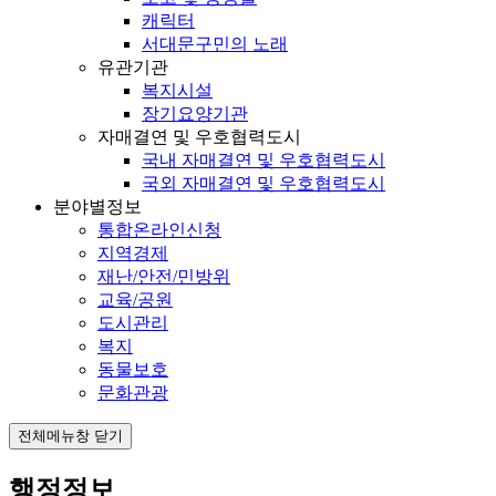
캐릭터
서대문구민의 노래
유관기관
복지시설
장기요양기관
자매결연 및 우호협력도시
국내 자매결연 및 우호협력도시
국외 자매결연 및 우호협력도시
분야별정보
통합온라인신청
지역경제
재난/안전/민방위
교육/공원
도시관리
복지
동물보호
문화관광
전체메뉴창 닫기
행정정보