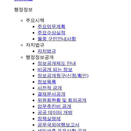
행정정보
주요시책
주요업무계획
주요수상실적
월중 구민안내사항
자치법규
자치법규
행정정보공개
정보공개제도 안내
비공개 되는 정보
정보공개청구(신청/확인)
정보목록
사전적 공개
결재문서공개
위원회현황 및 회의공개
업무추진비 공개
공공 데이터 개방
정책실명제
공무국외여행보고서
세입세출 운용상황 공개