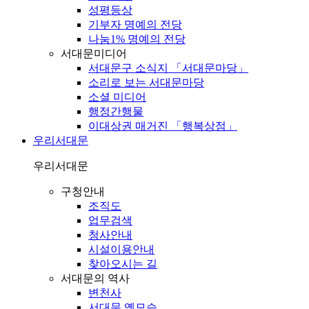
성평등상
기부자 명예의 전당
나눔1% 명예의 전당
서대문미디어
서대문구 소식지 「서대문마당」
소리로 보는 서대문마당
소셜 미디어
행정간행물
이대상권 매거진 「행복상점」
우리서대문
우리서대문
구청안내
조직도
업무검색
청사안내
시설이용안내
찾아오시는 길
서대문의 역사
변천사
서대문 옛모습