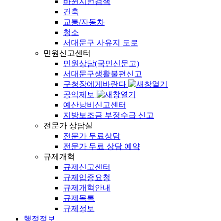
바뀐지번검색
건축
교통/자동차
청소
서대문구 사유지 도로
민원신고센터
민원상담(국민신문고)
서대문구생활불편신고
구청장에게바란다
공익제보
예산낭비신고센터
지방보조금 부정수급 신고
전문가 상담실
전문가 무료상담
전문가 무료 상담 예약
규제개혁
규제신고센터
규제입증요청
규제개혁안내
규제목록
규제정보
행정정보