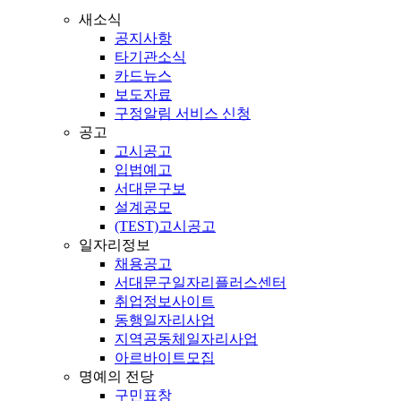
새소식
공지사항
타기관소식
카드뉴스
보도자료
구정알림 서비스 신청
공고
고시공고
입법예고
서대문구보
설계공모
(TEST)고시공고
일자리정보
채용공고
서대문구일자리플러스센터
취업정보사이트
동행일자리사업
지역공동체일자리사업
아르바이트모집
명예의 전당
구민표창