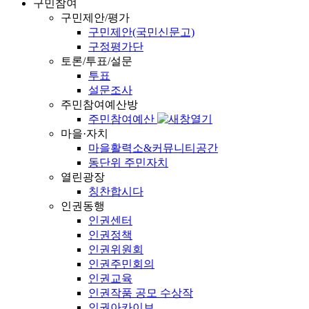
구민참여
구민제안/평가
구민제안(국민신문고)
구정평가단
토론/투표/설문
투표
설문조사
주민참여예산방
주민참여예산
마을·자치
마을활력소&커뮤니티공간
동단위 주민자치
열린광장
칭찬합시다
인권동행
인권센터
인권정책
인권위원회
인권주민회의
인권교육
인권작품 공모 수상작
인권아카이브