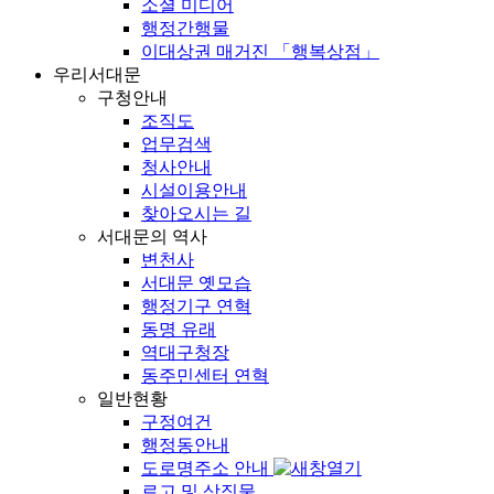
소셜 미디어
행정간행물
이대상권 매거진 「행복상점」
우리서대문
구청안내
조직도
업무검색
청사안내
시설이용안내
찾아오시는 길
서대문의 역사
변천사
서대문 옛모습
행정기구 연혁
동명 유래
역대구청장
동주민센터 연혁
일반현황
구정여건
행정동안내
도로명주소 안내
로고 및 상징물