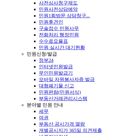
사전심사청구제도
민원사전상담예약
민원1회방문 상담창구...
민원후견인
구술접수 민원사무
전화처리 행정민원
수수료요율표
민원 실시간 대기현황
민원신청/발급
정부24
인터넷민원발급
무인민원발급기
모바일 자원봉사자증 발급
대형폐기물 신고
민원편람(민원서식)
부동산거래관리시스템
분야별 민원 안내
세무
여권
부동산 공시가격 열람
개별공시지가 365일 의견제출