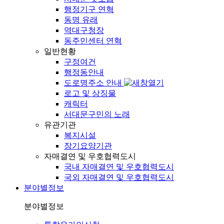
행정기구 연혁
동명 유래
역대구청장
동주민센터 연혁
일반현황
구정여건
행정동안내
도로명주소 안내
로고 및 상징물
캐릭터
서대문구민의 노래
유관기관
복지시설
장기요양기관
자매결연 및 우호협력도시
국내 자매결연 및 우호협력도시
국외 자매결연 및 우호협력도시
분야별정보
분야별정보