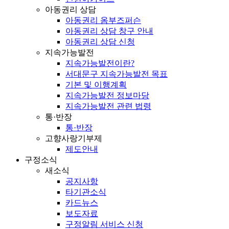
아동권리 상담
아동권리 옴부즈퍼슨
아동권리 상담 창구 안내
아동권리 상담 신청
지속가능발전
지속가능발전이란?
서대문구 지속가능발전 목표
기본 및 이행계획
지속가능발전 정보마당
지속가능발전 관련 법령
통·반장
통·반장
고향사랑기부제
제도안내
구정소식
새소식
공지사항
타기관소식
카드뉴스
보도자료
구정알림 서비스 신청