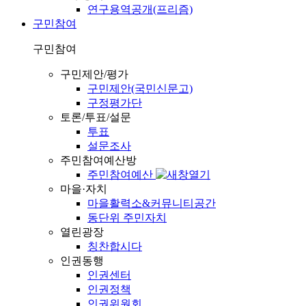
연구용역공개(프리즘)
구민참여
구민참여
구민제안/평가
구민제안(국민신문고)
구정평가단
토론/투표/설문
투표
설문조사
주민참여예산방
주민참여예산
마을·자치
마을활력소&커뮤니티공간
동단위 주민자치
열린광장
칭찬합시다
인권동행
인권센터
인권정책
인권위원회