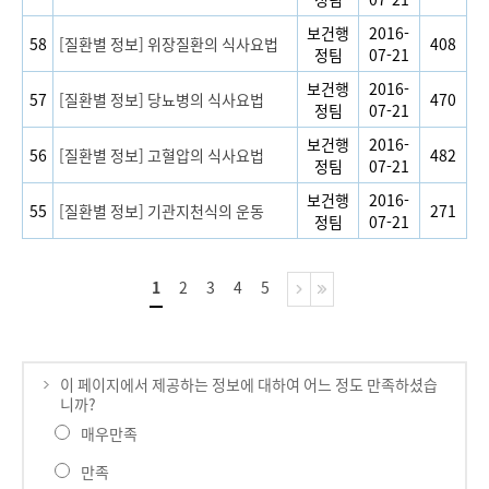
보건행
2016-
58
[질환별 정보] 위장질환의 식사요법
408
정팀
07-21
보건행
2016-
57
[질환별 정보] 당뇨병의 식사요법
470
정팀
07-21
보건행
2016-
56
[질환별 정보] 고혈압의 식사요법
482
정팀
07-21
보건행
2016-
55
[질환별 정보] 기관지천식의 운동
271
정팀
07-21
1
2
3
4
5
이 페이지에서 제공하는 정보에 대하여 어느 정도 만족하셨습
니까?
매우만족
만족