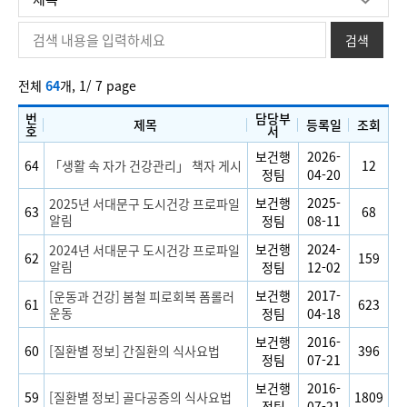
전체
64
개,
1/ 7 page
번
담당부
제목
등록일
조회
호
서
보건행
2026-
64
「생활 속 자가 건강관리」 책자 게시
12
정팀
04-20
보건행
2025-
2025년 서대문구 도시건강 프로파일
63
68
알림
정팀
08-11
보건행
2024-
2024년 서대문구 도시건강 프로파일
62
159
알림
정팀
12-02
보건행
2017-
[운동과 건강] 봄철 피로회복 폼롤러
61
623
운동
정팀
04-18
보건행
2016-
60
[질환별 정보] 간질환의 식사요법
396
정팀
07-21
보건행
2016-
59
[질환별 정보] 골다공증의 식사요법
1809
정팀
07-21