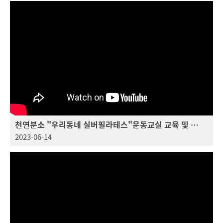
천연분소 "우리동네 실버필라테스"운동교실 교육 및 홍보 영상_하복부 강화 운동
2023-06-14