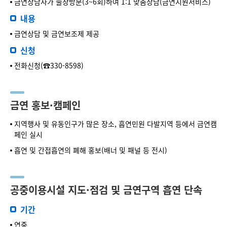
금연상담사가 출장방문(3~6회)하여 1:1 맞춤상담(금연지원서비스)
내용
금연상담 및 금연보조제 제공
신청
전화신청(☎330-8598)
금연 홍보·캠페인
지역행사 및 유동인구가 많은 장소, 흡연민원 다발지역 등에서 금연캠
페인 실시
흡연 및 간접흡연의 폐해 홍보(배너 및 패널 등 전시)
공중이용시설 지도·점검 및 금연구역 흡연 단속
기간
연중