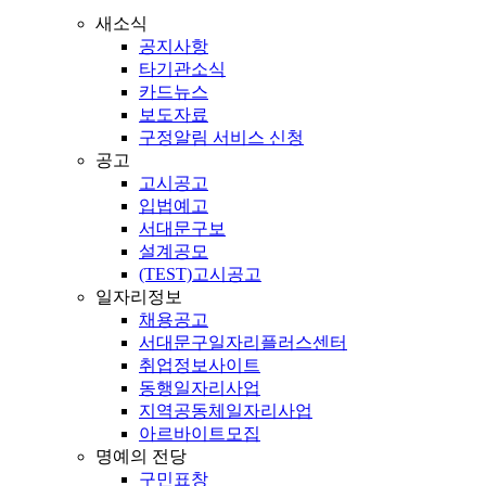
새소식
공지사항
타기관소식
카드뉴스
보도자료
구정알림 서비스 신청
공고
고시공고
입법예고
서대문구보
설계공모
(TEST)고시공고
일자리정보
채용공고
서대문구일자리플러스센터
취업정보사이트
동행일자리사업
지역공동체일자리사업
아르바이트모집
명예의 전당
구민표창