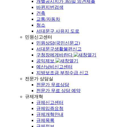
개별공시지가 365일 의견제출
바뀐지번검색
건축
교통/자동차
청소
서대문구 사유지 도로
민원신고센터
민원상담(국민신문고)
서대문구생활불편신고
구청장에게바란다
공익제보
예산낭비신고센터
지방보조금 부정수급 신고
전문가 상담실
전문가 무료상담
전문가 무료 상담 예약
규제개혁
규제신고센터
규제입증요청
규제개혁안내
규제목록
규제정보