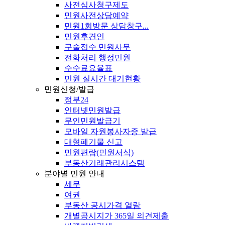
사전심사청구제도
민원사전상담예약
민원1회방문 상담창구...
민원후견인
구술접수 민원사무
전화처리 행정민원
수수료요율표
민원 실시간 대기현황
민원신청/발급
정부24
인터넷민원발급
무인민원발급기
모바일 자원봉사자증 발급
대형폐기물 신고
민원편람(민원서식)
부동산거래관리시스템
분야별 민원 안내
세무
여권
부동산 공시가격 열람
개별공시지가 365일 의견제출