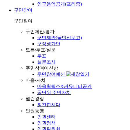
연구용역공개(프리즘)
구민참여
구민참여
구민제안/평가
구민제안(국민신문고)
구정평가단
토론/투표/설문
투표
설문조사
주민참여예산방
주민참여예산
마을·자치
마을활력소&커뮤니티공간
동단위 주민자치
열린광장
칭찬합시다
인권동행
인권센터
인권정책
인권위원회