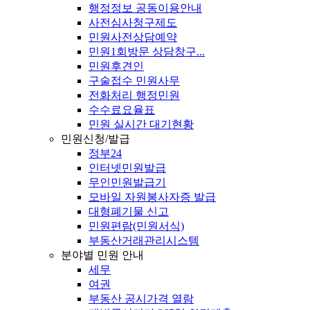
행정정보 공동이용안내
사전심사청구제도
민원사전상담예약
민원1회방문 상담창구...
민원후견인
구술접수 민원사무
전화처리 행정민원
수수료요율표
민원 실시간 대기현황
민원신청/발급
정부24
인터넷민원발급
무인민원발급기
모바일 자원봉사자증 발급
대형폐기물 신고
민원편람(민원서식)
부동산거래관리시스템
분야별 민원 안내
세무
여권
부동산 공시가격 열람