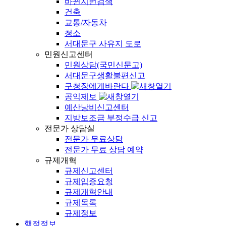
바뀐지번검색
건축
교통/자동차
청소
서대문구 사유지 도로
민원신고센터
민원상담(국민신문고)
서대문구생활불편신고
구청장에게바란다
공익제보
예산낭비신고센터
지방보조금 부정수급 신고
전문가 상담실
전문가 무료상담
전문가 무료 상담 예약
규제개혁
규제신고센터
규제입증요청
규제개혁안내
규제목록
규제정보
행정정보