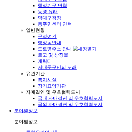
행정기구 연혁
동명 유래
역대구청장
동주민센터 연혁
일반현황
구정여건
행정동안내
도로명주소 안내
로고 및 상징물
캐릭터
서대문구민의 노래
유관기관
복지시설
장기요양기관
자매결연 및 우호협력도시
국내 자매결연 및 우호협력도시
국외 자매결연 및 우호협력도시
분야별정보
분야별정보