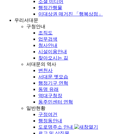
소셜 미디어
행정간행물
이대상권 매거진 「행복상점」
우리서대문
구청안내
조직도
업무검색
청사안내
시설이용안내
찾아오시는 길
서대문의 역사
변천사
서대문 옛모습
행정기구 연혁
동명 유래
역대구청장
동주민센터 연혁
일반현황
구정여건
행정동안내
도로명주소 안내
로고 및 상징물