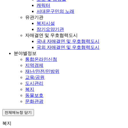
캐릭터
서대문구민의 노래
유관기관
복지시설
장기요양기관
자매결연 및 우호협력도시
국내 자매결연 및 우호협력도시
국외 자매결연 및 우호협력도시
분야별정보
통합온라인신청
지역경제
재난/안전/민방위
교육/공원
도시관리
복지
동물보호
문화관광
전체메뉴창 닫기
복지