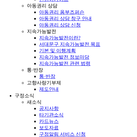
아동권리 상담
아동권리 옴부즈퍼슨
아동권리 상담 창구 안내
아동권리 상담 신청
지속가능발전
지속가능발전이란?
서대문구 지속가능발전 목표
기본 및 이행계획
지속가능발전 정보마당
지속가능발전 관련 법령
통·반장
통·반장
고향사랑기부제
제도안내
구정소식
새소식
공지사항
타기관소식
카드뉴스
보도자료
구정알림 서비스 신청