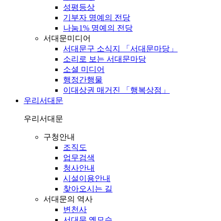
성평등상
기부자 명예의 전당
나눔1% 명예의 전당
서대문미디어
서대문구 소식지 「서대문마당」
소리로 보는 서대문마당
소셜 미디어
행정간행물
이대상권 매거진 「행복상점」
우리서대문
우리서대문
구청안내
조직도
업무검색
청사안내
시설이용안내
찾아오시는 길
서대문의 역사
변천사
서대문 옛모습