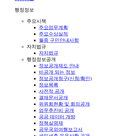
행정정보
주요시책
주요업무계획
주요수상실적
월중 구민안내사항
자치법규
자치법규
행정정보공개
정보공개제도 안내
비공개 되는 정보
정보공개청구(신청/확인)
정보목록
사전적 공개
결재문서공개
위원회현황 및 회의공개
업무추진비 공개
공공 데이터 개방
정책실명제
공무국외여행보고서
세입세출 운용상황 공개