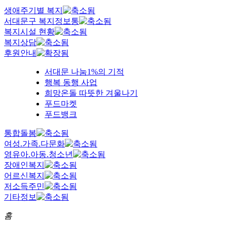
생애주기별 복지
서대문구 복지정보통
복지시설 현황
복지상담
후원안내
서대문 나눔1%의 기적
행복 동행 사업
희망온돌 따뜻한 겨울나기
푸드마켓
푸드뱅크
통합돌봄
여성.가족.다문화
영유아.아동.청소년
장애인복지
어르신복지
저소득주민
기타정보
홈