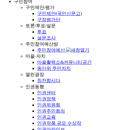
구민참여
구민제안/평가
구민제안(국민신문고)
구정평가단
토론/투표/설문
투표
설문조사
주민참여예산방
주민참여예산
마을·자치
마을활력소&커뮤니티공간
동단위 주민자치
열린광장
칭찬합시다
인권동행
인권센터
인권정책
인권위원회
인권주민회의
인권교육
인권작품 공모 수상작
인권아카이브