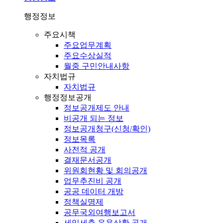
행정정보
주요시책
주요업무계획
주요수상실적
월중 구민안내사항
자치법규
자치법규
행정정보공개
정보공개제도 안내
비공개 되는 정보
정보공개청구(신청/확인)
정보목록
사전적 공개
결재문서공개
위원회현황 및 회의공개
업무추진비 공개
공공 데이터 개방
정책실명제
공무국외여행보고서
세입세출 운용상황 공개