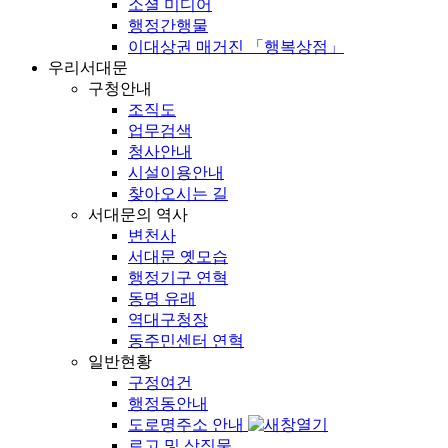
소셜 미디어
행정간행물
이대상권 매거진 「행복상점」
우리서대문
구청안내
조직도
업무검색
청사안내
시설이용안내
찾아오시는 길
서대문의 역사
변천사
서대문 옛모습
행정기구 연혁
동명 유래
역대구청장
동주민센터 연혁
일반현황
구정여건
행정동안내
도로명주소 안내
로고 및 상징물