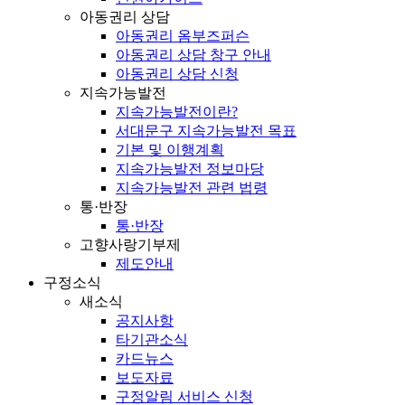
아동권리 상담
아동권리 옴부즈퍼슨
아동권리 상담 창구 안내
아동권리 상담 신청
지속가능발전
지속가능발전이란?
서대문구 지속가능발전 목표
기본 및 이행계획
지속가능발전 정보마당
지속가능발전 관련 법령
통·반장
통·반장
고향사랑기부제
제도안내
구정소식
새소식
공지사항
타기관소식
카드뉴스
보도자료
구정알림 서비스 신청