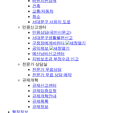
바뀐지번검색
건축
교통/자동차
청소
서대문구 사유지 도로
민원신고센터
민원상담(국민신문고)
서대문구생활불편신고
구청장에게바란다
공익제보
예산낭비신고센터
지방보조금 부정수급 신고
전문가 상담실
전문가 무료상담
전문가 무료 상담 예약
규제개혁
규제신고센터
규제입증요청
규제개혁안내
규제목록
규제정보
행정정보