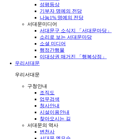
성평등상
기부자 명예의 전당
나눔1% 명예의 전당
서대문미디어
서대문구 소식지 「서대문마당」
소리로 보는 서대문마당
소셜 미디어
행정간행물
이대상권 매거진 「행복상점」
우리서대문
우리서대문
구청안내
조직도
업무검색
청사안내
시설이용안내
찾아오시는 길
서대문의 역사
변천사
서대문 옛모습