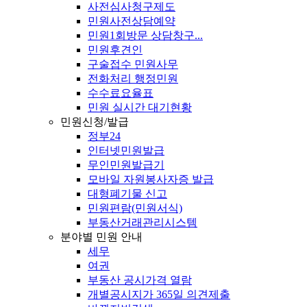
사전심사청구제도
민원사전상담예약
민원1회방문 상담창구...
민원후견인
구술접수 민원사무
전화처리 행정민원
수수료요율표
민원 실시간 대기현황
민원신청/발급
정부24
인터넷민원발급
무인민원발급기
모바일 자원봉사자증 발급
대형폐기물 신고
민원편람(민원서식)
부동산거래관리시스템
분야별 민원 안내
세무
여권
부동산 공시가격 열람
개별공시지가 365일 의견제출