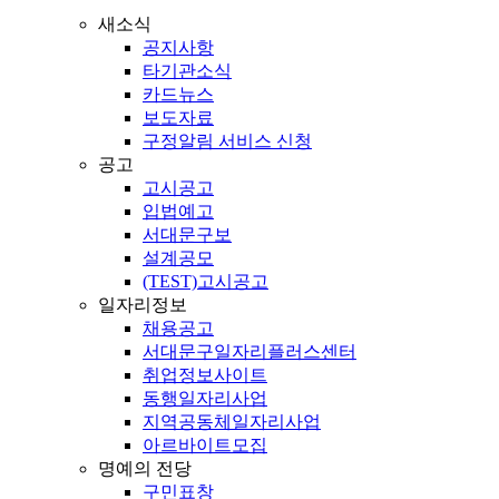
새소식
공지사항
타기관소식
카드뉴스
보도자료
구정알림 서비스 신청
공고
고시공고
입법예고
서대문구보
설계공모
(TEST)고시공고
일자리정보
채용공고
서대문구일자리플러스센터
취업정보사이트
동행일자리사업
지역공동체일자리사업
아르바이트모집
명예의 전당
구민표창