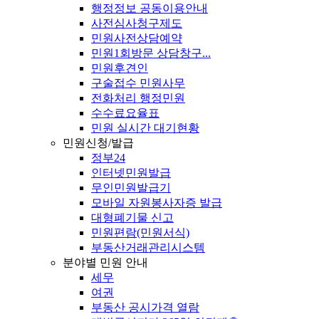
행정정보 공동이용안내
사전심사청구제도
민원사전상담예약
민원1회방문 상담창구...
민원후견인
구술접수 민원사무
전화처리 행정민원
수수료요율표
민원 실시간 대기현황
민원신청/발급
정부24
인터넷민원발급
무인민원발급기
모바일 자원봉사자증 발급
대형폐기물 신고
민원편람(민원서식)
부동산거래관리시스템
분야별 민원 안내
세무
여권
부동산 공시가격 열람