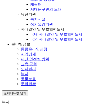
캐릭터
서대문구민의 노래
유관기관
복지시설
장기요양기관
자매결연 및 우호협력도시
국내 자매결연 및 우호협력도시
국외 자매결연 및 우호협력도시
분야별정보
통합온라인신청
지역경제
재난/안전/민방위
교육/공원
도시관리
복지
동물보호
문화관광
전체메뉴창 닫기
복지