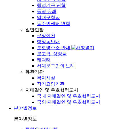
행정기구 연혁
동명 유래
역대구청장
동주민센터 연혁
일반현황
구정여건
행정동안내
도로명주소 안내
로고 및 상징물
캐릭터
서대문구민의 노래
유관기관
복지시설
장기요양기관
자매결연 및 우호협력도시
국내 자매결연 및 우호협력도시
국외 자매결연 및 우호협력도시
분야별정보
분야별정보