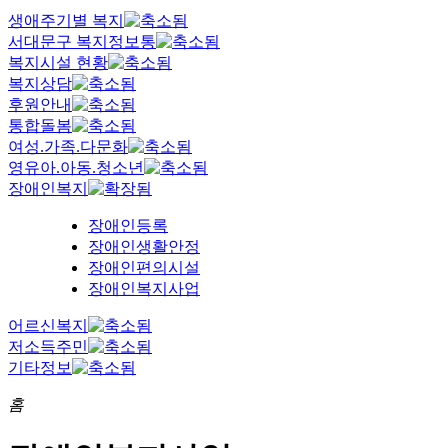
생애주기별 복지
서대문구 복지정보통
복지시설 현황
복지상담
후원안내
통합돌봄
여성.가족.다문화
영유아.아동.청소년
장애인복지
장애인등록
장애인생활안정
장애인편의시설
장애인복지사업
어르신복지
저소득주민
기타정보
홈