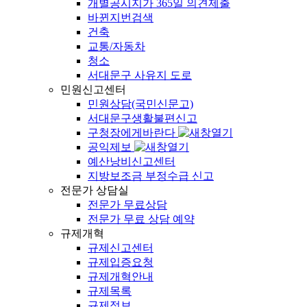
개별공시지가 365일 의견제출
바뀐지번검색
건축
교통/자동차
청소
서대문구 사유지 도로
민원신고센터
민원상담(국민신문고)
서대문구생활불편신고
구청장에게바란다
공익제보
예산낭비신고센터
지방보조금 부정수급 신고
전문가 상담실
전문가 무료상담
전문가 무료 상담 예약
규제개혁
규제신고센터
규제입증요청
규제개혁안내
규제목록
규제정보