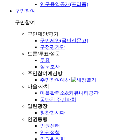
연구용역공개(프리즘)
구민참여
구민참여
구민제안/평가
구민제안(국민신문고)
구정평가단
토론/투표/설문
투표
설문조사
주민참여예산방
주민참여예산
마을·자치
마을활력소&커뮤니티공간
동단위 주민자치
열린광장
칭찬합시다
인권동행
인권센터
인권정책
인권위원회