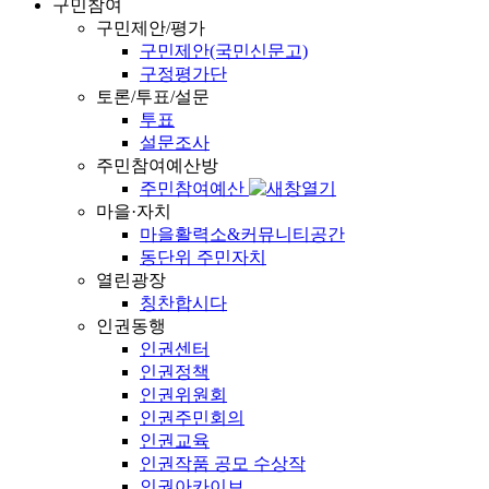
구민참여
구민제안/평가
구민제안(국민신문고)
구정평가단
토론/투표/설문
투표
설문조사
주민참여예산방
주민참여예산
마을·자치
마을활력소&커뮤니티공간
동단위 주민자치
열린광장
칭찬합시다
인권동행
인권센터
인권정책
인권위원회
인권주민회의
인권교육
인권작품 공모 수상작
인권아카이브