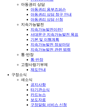
아동권리 상담
아동권리 옴부즈퍼슨
아동권리 상담 창구 안내
아동권리 상담 신청
지속가능발전
지속가능발전이란?
서대문구 지속가능발전 목표
기본 및 이행계획
지속가능발전 정보마당
지속가능발전 관련 법령
통·반장
통·반장
고향사랑기부제
제도안내
구정소식
새소식
공지사항
타기관소식
카드뉴스
보도자료
구정알림 서비스 신청