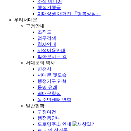
소셜 미디어
행정간행물
이대상권 매거진 「행복상점」
우리서대문
구청안내
조직도
업무검색
청사안내
시설이용안내
찾아오시는 길
서대문의 역사
변천사
서대문 옛모습
행정기구 연혁
동명 유래
역대구청장
동주민센터 연혁
일반현황
구정여건
행정동안내
도로명주소 안내
로고 및 상징물