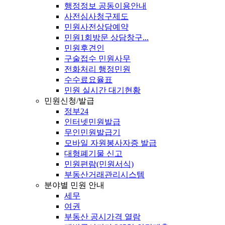
행정정보 공동이용안내
사전심사청구제도
민원사전상담예약
민원1회방문 상담창구...
민원후견인
구술접수 민원사무
전화처리 행정민원
수수료요율표
민원 실시간 대기현황
민원신청/발급
정부24
인터넷민원발급
무인민원발급기
모바일 자원봉사자증 발급
대형폐기물 신고
민원편람(민원서식)
부동산거래관리시스템
분야별 민원 안내
세무
여권
부동산 공시가격 열람