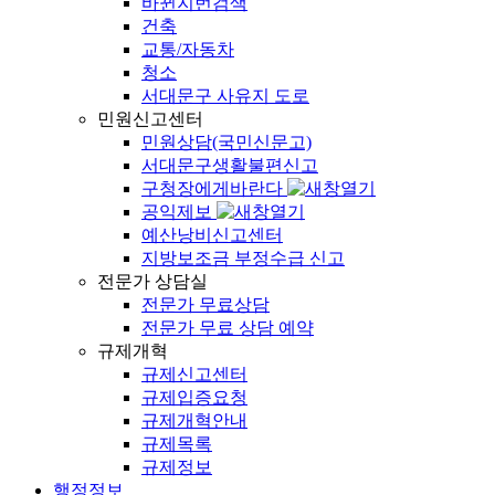
바뀐지번검색
건축
교통/자동차
청소
서대문구 사유지 도로
민원신고센터
민원상담(국민신문고)
서대문구생활불편신고
구청장에게바란다
공익제보
예산낭비신고센터
지방보조금 부정수급 신고
전문가 상담실
전문가 무료상담
전문가 무료 상담 예약
규제개혁
규제신고센터
규제입증요청
규제개혁안내
규제목록
규제정보
행정정보