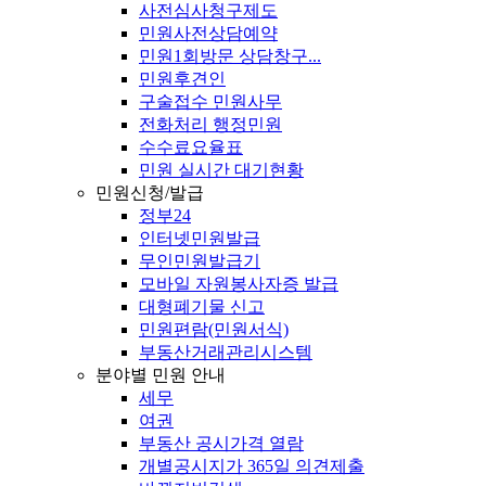
사전심사청구제도
민원사전상담예약
민원1회방문 상담창구...
민원후견인
구술접수 민원사무
전화처리 행정민원
수수료요율표
민원 실시간 대기현황
민원신청/발급
정부24
인터넷민원발급
무인민원발급기
모바일 자원봉사자증 발급
대형폐기물 신고
민원편람(민원서식)
부동산거래관리시스템
분야별 민원 안내
세무
여권
부동산 공시가격 열람
개별공시지가 365일 의견제출