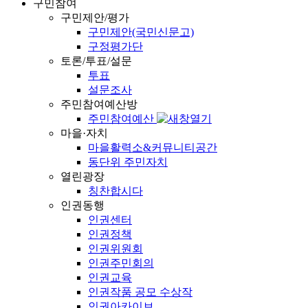
구민참여
구민제안/평가
구민제안(국민신문고)
구정평가단
토론/투표/설문
투표
설문조사
주민참여예산방
주민참여예산
마을·자치
마을활력소&커뮤니티공간
동단위 주민자치
열린광장
칭찬합시다
인권동행
인권센터
인권정책
인권위원회
인권주민회의
인권교육
인권작품 공모 수상작
인권아카이브