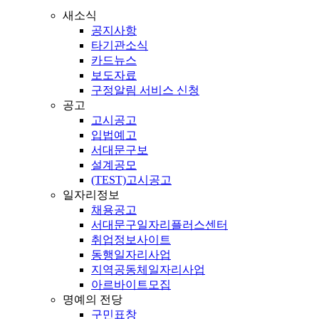
새소식
공지사항
타기관소식
카드뉴스
보도자료
구정알림 서비스 신청
공고
고시공고
입법예고
서대문구보
설계공모
(TEST)고시공고
일자리정보
채용공고
서대문구일자리플러스센터
취업정보사이트
동행일자리사업
지역공동체일자리사업
아르바이트모집
명예의 전당
구민표창