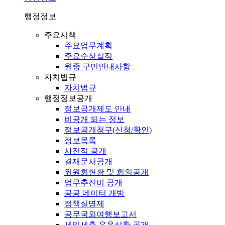
행정정보
주요시책
주요업무계획
주요수상실적
월중 구민안내사항
자치법규
자치법규
행정정보공개
정보공개제도 안내
비공개 되는 정보
정보공개청구(신청/확인)
정보목록
사전적 공개
결재문서공개
위원회현황 및 회의공개
업무추진비 공개
공공 데이터 개방
정책실명제
공무국외여행보고서
세입세출 운용상황 공개