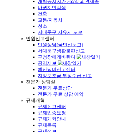
개별공시지가 365일 의견제출
바뀐지번검색
건축
교통/자동차
청소
서대문구 사유지 도로
민원신고센터
민원상담(국민신문고)
서대문구생활불편신고
구청장에게바란다
공익제보
예산낭비신고센터
지방보조금 부정수급 신고
전문가 상담실
전문가 무료상담
전문가 무료 상담 예약
규제개혁
규제신고센터
규제입증요청
규제개혁안내
규제목록
규제정보