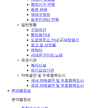
행정기구 연혁
동명 유래
역대구청장
동주민센터 연혁
일반현황
구정여건
행정동안내
도로명주소 안내
로고 및 상징물
캐릭터
서대문구민의 노래
유관기관
복지시설
장기요양기관
자매결연 및 우호협력도시
국내 자매결연 및 우호협력도시
국외 자매결연 및 우호협력도시
분야별정보
분야별정보