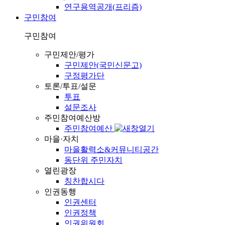
연구용역공개(프리즘)
구민참여
구민참여
구민제안/평가
구민제안(국민신문고)
구정평가단
토론/투표/설문
투표
설문조사
주민참여예산방
주민참여예산
마을·자치
마을활력소&커뮤니티공간
동단위 주민자치
열린광장
칭찬합시다
인권동행
인권센터
인권정책
인권위원회