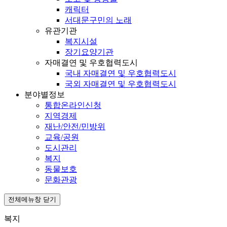
캐릭터
서대문구민의 노래
유관기관
복지시설
장기요양기관
자매결연 및 우호협력도시
국내 자매결연 및 우호협력도시
국외 자매결연 및 우호협력도시
분야별정보
통합온라인신청
지역경제
재난/안전/민방위
교육/공원
도시관리
복지
동물보호
문화관광
전체메뉴창 닫기
복지