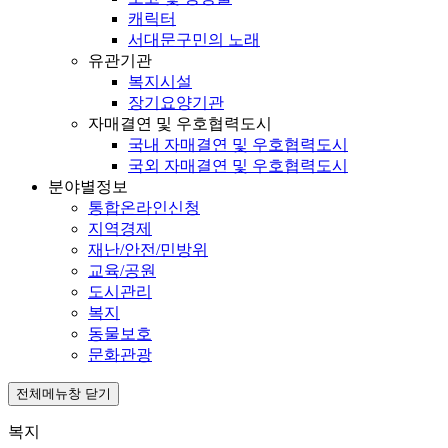
캐릭터
서대문구민의 노래
유관기관
복지시설
장기요양기관
자매결연 및 우호협력도시
국내 자매결연 및 우호협력도시
국외 자매결연 및 우호협력도시
분야별정보
통합온라인신청
지역경제
재난/안전/민방위
교육/공원
도시관리
복지
동물보호
문화관광
전체메뉴창 닫기
복지