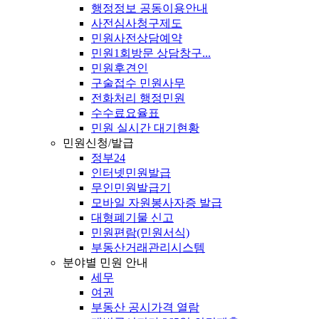
행정정보 공동이용안내
사전심사청구제도
민원사전상담예약
민원1회방문 상담창구...
민원후견인
구술접수 민원사무
전화처리 행정민원
수수료요율표
민원 실시간 대기현황
민원신청/발급
정부24
인터넷민원발급
무인민원발급기
모바일 자원봉사자증 발급
대형폐기물 신고
민원편람(민원서식)
부동산거래관리시스템
분야별 민원 안내
세무
여권
부동산 공시가격 열람