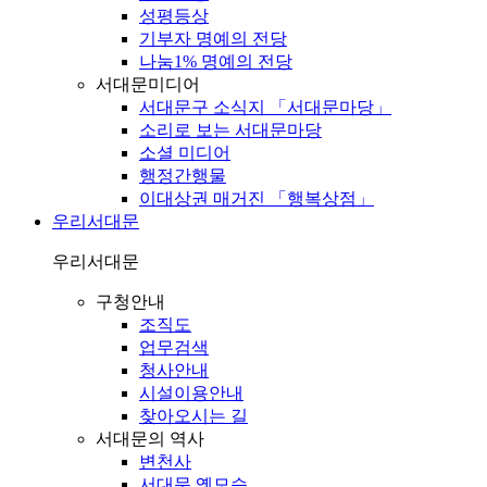
성평등상
기부자 명예의 전당
나눔1% 명예의 전당
서대문미디어
서대문구 소식지 「서대문마당」
소리로 보는 서대문마당
소셜 미디어
행정간행물
이대상권 매거진 「행복상점」
우리서대문
우리서대문
구청안내
조직도
업무검색
청사안내
시설이용안내
찾아오시는 길
서대문의 역사
변천사
서대문 옛모습