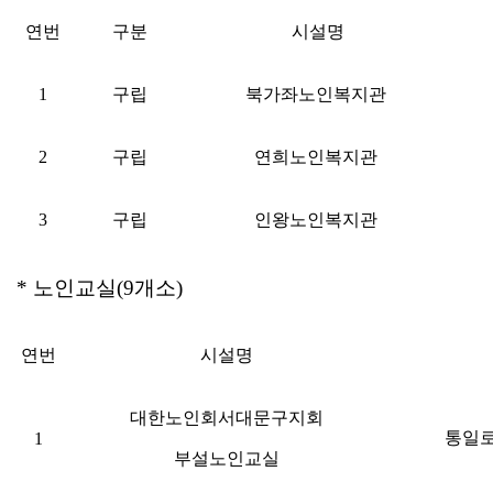
연번
구분
시설명
1
구립
북가좌노인복지관
2
구립
연희노인복지관
3
구립
인왕노인복지관
* 노인교실(9개소)
연번
시설명
대한노인회서대문구
지회
통일로
1
부설노인교실