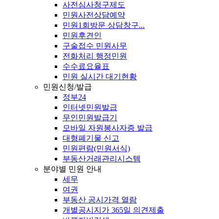
사전심사청구제도
민원사전상담예약
민원1회방문 상담창구...
민원후견인
구술접수 민원사무
전화처리 행정민원
수수료요율표
민원 실시간 대기현황
민원신청/발급
정부24
인터넷민원발급
무인민원발급기
모바일 자원봉사자증 발급
대형폐기물 신고
민원편람(민원서식)
부동산거래관리시스템
분야별 민원 안내
세무
여권
부동산 공시가격 열람
개별공시지가 365일 의견제출