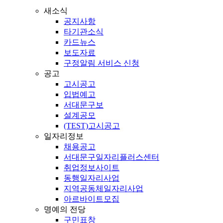
새소식
공지사항
타기관소식
카드뉴스
보도자료
구정알림 서비스 신청
공고
고시공고
입법예고
서대문구보
설계공모
(TEST)고시공고
일자리정보
채용공고
서대문구일자리플러스센터
취업정보사이트
동행일자리사업
지역공동체일자리사업
아르바이트모집
명예의 전당
구민표창