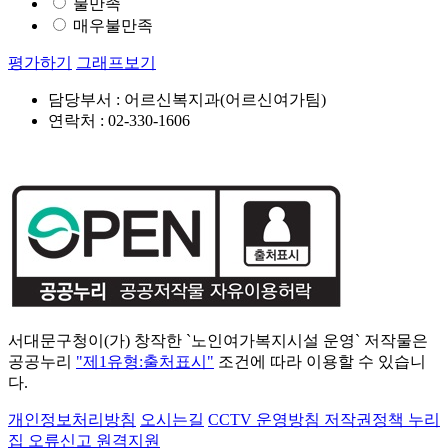
불만족
매우불만족
평가하기
그래프보기
담당부서 : 어르신복지과(어르신여가팀)
연락처 : 02-330-1606
서대문구청이(가) 창작한 `노인여가복지시설 운영` 저작물은
공공누리
"제1유형:출처표시"
조건에 따라 이용할 수 있습니
다.
개인정보처리방침
오시는길
CCTV 운영방침
저작권정책
누리
집 오류신고
원격지원