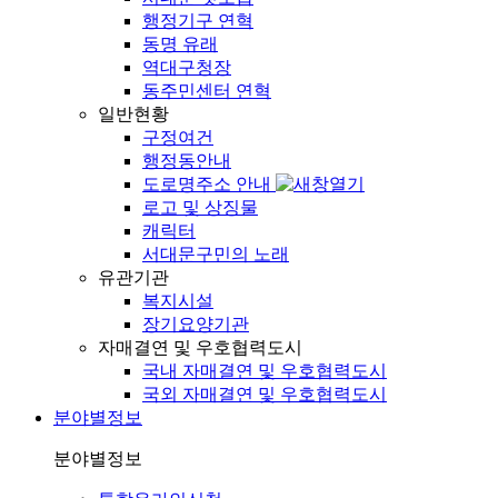
행정기구 연혁
동명 유래
역대구청장
동주민센터 연혁
일반현황
구정여건
행정동안내
도로명주소 안내
로고 및 상징물
캐릭터
서대문구민의 노래
유관기관
복지시설
장기요양기관
자매결연 및 우호협력도시
국내 자매결연 및 우호협력도시
국외 자매결연 및 우호협력도시
분야별정보
분야별정보