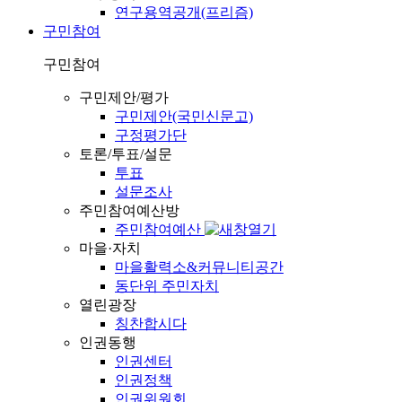
연구용역공개(프리즘)
구민참여
구민참여
구민제안/평가
구민제안(국민신문고)
구정평가단
토론/투표/설문
투표
설문조사
주민참여예산방
주민참여예산
마을·자치
마을활력소&커뮤니티공간
동단위 주민자치
열린광장
칭찬합시다
인권동행
인권센터
인권정책
인권위원회