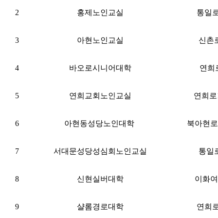
2
홍제노인교실
통일로
3
아현노인교실
신촌로
4
바오로시니어
대학
연희로
5
연희교회노인교실
연희로1
6
아현동성당노인대학
북아현로
7
서대문성당성심회
노인교실
통일로
8
신현실버대학
이화여
9
샬롬경로대학
연희로