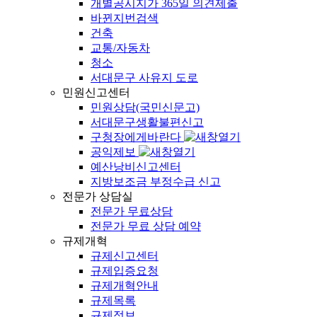
개별공시지가 365일 의견제출
바뀐지번검색
건축
교통/자동차
청소
서대문구 사유지 도로
민원신고센터
민원상담(국민신문고)
서대문구생활불편신고
구청장에게바란다
공익제보
예산낭비신고센터
지방보조금 부정수급 신고
전문가 상담실
전문가 무료상담
전문가 무료 상담 예약
규제개혁
규제신고센터
규제입증요청
규제개혁안내
규제목록
규제정보