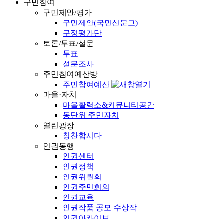
구민참여
구민제안/평가
구민제안(국민신문고)
구정평가단
토론/투표/설문
투표
설문조사
주민참여예산방
주민참여예산
마을·자치
마을활력소&커뮤니티공간
동단위 주민자치
열린광장
칭찬합시다
인권동행
인권센터
인권정책
인권위원회
인권주민회의
인권교육
인권작품 공모 수상작
인권아카이브