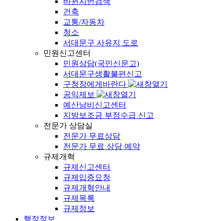
바뀐지번검색
건축
교통/자동차
청소
서대문구 사유지 도로
민원신고센터
민원상담(국민신문고)
서대문구생활불편신고
구청장에게바란다
공익제보
예산낭비신고센터
지방보조금 부정수급 신고
전문가 상담실
전문가 무료상담
전문가 무료 상담 예약
규제개혁
규제신고센터
규제입증요청
규제개혁안내
규제목록
규제정보
행정정보