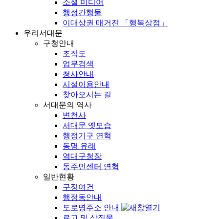
소셜 미디어
행정간행물
이대상권 매거진 「행복상점」
우리서대문
구청안내
조직도
업무검색
청사안내
시설이용안내
찾아오시는 길
서대문의 역사
변천사
서대문 옛모습
행정기구 연혁
동명 유래
역대구청장
동주민센터 연혁
일반현황
구정여건
행정동안내
도로명주소 안내
로고 및 상징물