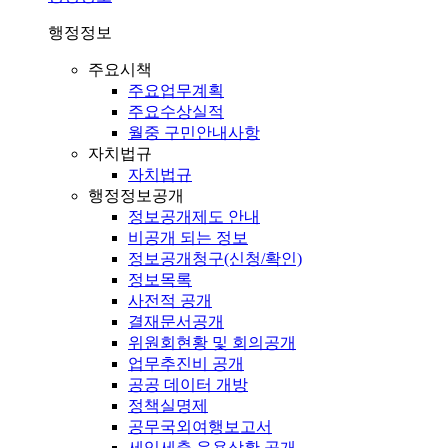
행정정보
주요시책
주요업무계획
주요수상실적
월중 구민안내사항
자치법규
자치법규
행정정보공개
정보공개제도 안내
비공개 되는 정보
정보공개청구(신청/확인)
정보목록
사전적 공개
결재문서공개
위원회현황 및 회의공개
업무추진비 공개
공공 데이터 개방
정책실명제
공무국외여행보고서
세입세출 운용상황 공개