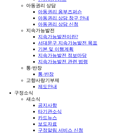
아동권리 상담
아동권리 옴부즈퍼슨
아동권리 상담 창구 안내
아동권리 상담 신청
지속가능발전
지속가능발전이란?
서대문구 지속가능발전 목표
기본 및 이행계획
지속가능발전 정보마당
지속가능발전 관련 법령
통·반장
통·반장
고향사랑기부제
제도안내
구정소식
새소식
공지사항
타기관소식
카드뉴스
보도자료
구정알림 서비스 신청