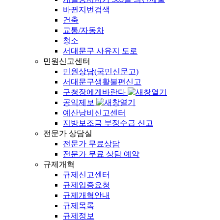
바뀐지번검색
건축
교통/자동차
청소
서대문구 사유지 도로
민원신고센터
민원상담(국민신문고)
서대문구생활불편신고
구청장에게바란다
공익제보
예산낭비신고센터
지방보조금 부정수급 신고
전문가 상담실
전문가 무료상담
전문가 무료 상담 예약
규제개혁
규제신고센터
규제입증요청
규제개혁안내
규제목록
규제정보