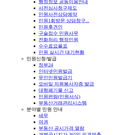
행정정보 공동이용안내
사전심사청구제도
민원사전상담예약
민원1회방문 상담창구...
민원후견인
구술접수 민원사무
전화처리 행정민원
수수료요율표
민원 실시간 대기현황
민원신청/발급
정부24
인터넷민원발급
무인민원발급기
모바일 자원봉사자증 발급
대형폐기물 신고
민원편람(민원서식)
부동산거래관리시스템
분야별 민원 안내
세무
여권
부동산 공시가격 열람
개별공시지가 365일 의견제출