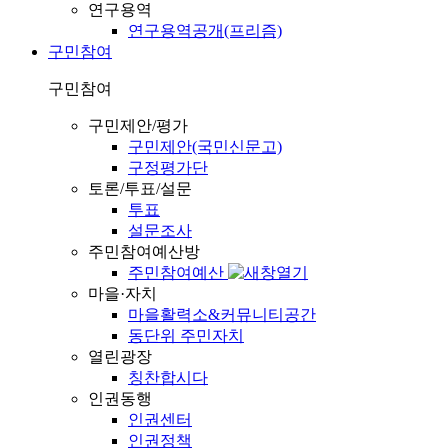
연구용역
연구용역공개(프리즘)
구민참여
구민참여
구민제안/평가
구민제안(국민신문고)
구정평가단
토론/투표/설문
투표
설문조사
주민참여예산방
주민참여예산
마을·자치
마을활력소&커뮤니티공간
동단위 주민자치
열린광장
칭찬합시다
인권동행
인권센터
인권정책