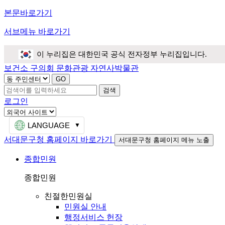
본문바로가기
서브메뉴 바로가기
이 누리집은 대한민국 공식 전자정부 누리집입니다.
보건소
구의회
문화관광
자연사박물관
검색
로그인
LANGUAGE
서대문구청 홈페이지 바로가기
서대문구청 홈페이지 메뉴 노출
종합민원
종합민원
친절한민원실
민원실 안내
행정서비스 헌장