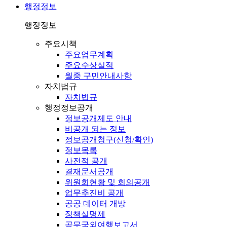
행정정보
행정정보
주요시책
주요업무계획
주요수상실적
월중 구민안내사항
자치법규
자치법규
행정정보공개
정보공개제도 안내
비공개 되는 정보
정보공개청구(신청/확인)
정보목록
사전적 공개
결재문서공개
위원회현황 및 회의공개
업무추진비 공개
공공 데이터 개방
정책실명제
공무국외여행보고서