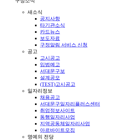
구정소식
새소식
공지사항
타기관소식
카드뉴스
보도자료
구정알림 서비스 신청
공고
고시공고
입법예고
서대문구보
설계공모
(TEST)고시공고
일자리정보
채용공고
서대문구일자리플러스센터
취업정보사이트
동행일자리사업
지역공동체일자리사업
아르바이트모집
명예의 전당