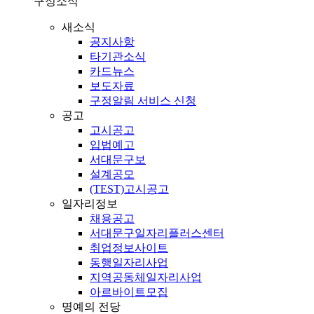
구정소식
새소식
공지사항
타기관소식
카드뉴스
보도자료
구정알림 서비스 신청
공고
고시공고
입법예고
서대문구보
설계공모
(TEST)고시공고
일자리정보
채용공고
서대문구일자리플러스센터
취업정보사이트
동행일자리사업
지역공동체일자리사업
아르바이트모집
명예의 전당