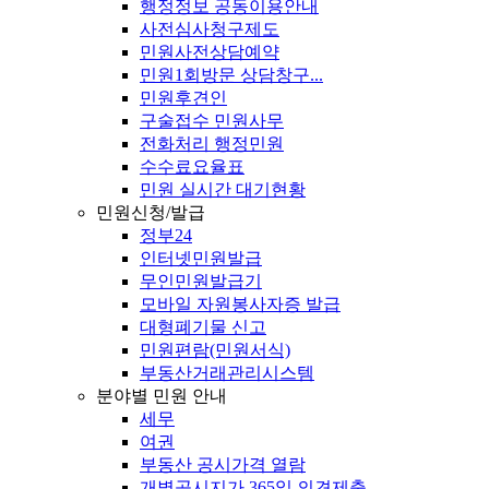
행정정보 공동이용안내
사전심사청구제도
민원사전상담예약
민원1회방문 상담창구...
민원후견인
구술접수 민원사무
전화처리 행정민원
수수료요율표
민원 실시간 대기현황
민원신청/발급
정부24
인터넷민원발급
무인민원발급기
모바일 자원봉사자증 발급
대형폐기물 신고
민원편람(민원서식)
부동산거래관리시스템
분야별 민원 안내
세무
여권
부동산 공시가격 열람
개별공시지가 365일 의견제출