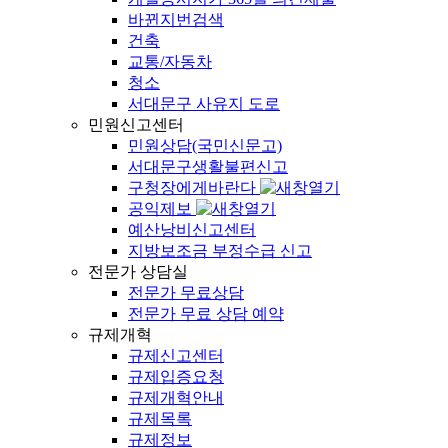
바뀐지번검색
건축
교통/자동차
청소
서대문구 사유지 도로
민원신고센터
민원상담(국민신문고)
서대문구생활불편신고
구청장에게바란다
공익제보
예산낭비신고센터
지방보조금 부정수급 신고
전문가 상담실
전문가 무료상담
전문가 무료 상담 예약
규제개혁
규제신고센터
규제입증요청
규제개혁안내
규제목록
규제정보