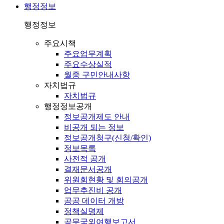
행정정보
행정정보
주요시책
주요업무계획
주요수상실적
월중 구민안내사항
자치법규
자치법규
행정정보공개
정보공개제도 안내
비공개 되는 정보
정보공개청구(신청/확인)
정보목록
사전적 공개
결재문서공개
위원회현황 및 회의공개
업무추진비 공개
공공 데이터 개방
정책실명제
공무국외여행보고서