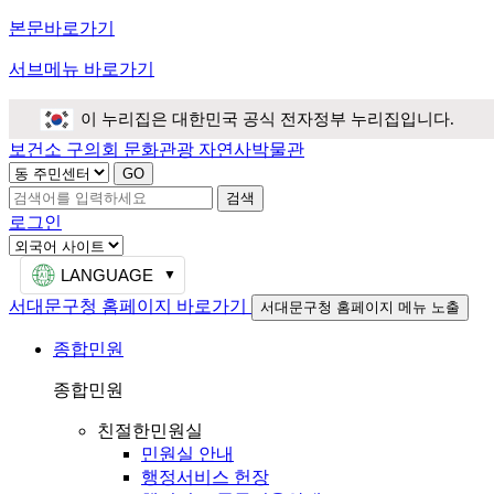
본문바로가기
서브메뉴 바로가기
이 누리집은 대한민국 공식 전자정부 누리집입니다.
보건소
구의회
문화관광
자연사박물관
검색
로그인
LANGUAGE
서대문구청 홈페이지 바로가기
서대문구청 홈페이지 메뉴 노출
종합민원
종합민원
친절한민원실
민원실 안내
행정서비스 헌장