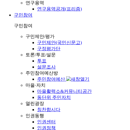
연구용역
연구용역공개(프리즘)
구민참여
구민참여
구민제안/평가
구민제안(국민신문고)
구정평가단
토론/투표/설문
투표
설문조사
주민참여예산방
주민참여예산
마을·자치
마을활력소&커뮤니티공간
동단위 주민자치
열린광장
칭찬합시다
인권동행
인권센터
인권정책