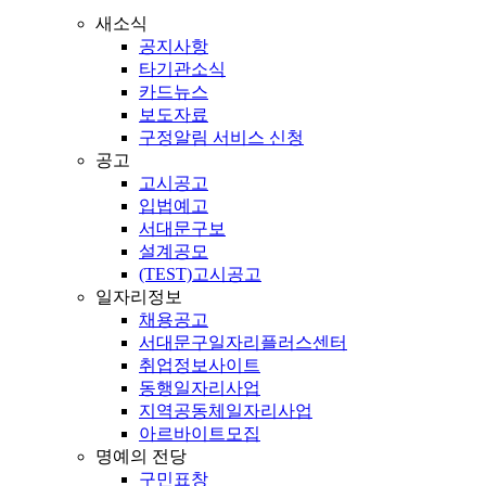
새소식
공지사항
타기관소식
카드뉴스
보도자료
구정알림 서비스 신청
공고
고시공고
입법예고
서대문구보
설계공모
(TEST)고시공고
일자리정보
채용공고
서대문구일자리플러스센터
취업정보사이트
동행일자리사업
지역공동체일자리사업
아르바이트모집
명예의 전당
구민표창