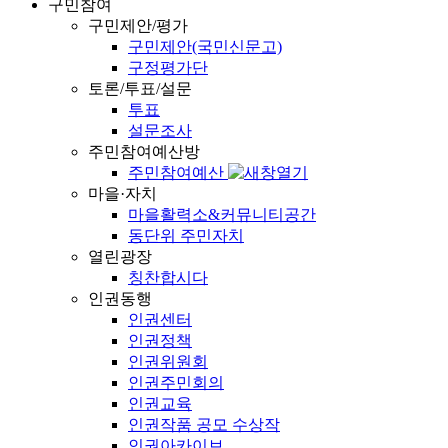
구민참여
구민제안/평가
구민제안(국민신문고)
구정평가단
토론/투표/설문
투표
설문조사
주민참여예산방
주민참여예산
마을·자치
마을활력소&커뮤니티공간
동단위 주민자치
열린광장
칭찬합시다
인권동행
인권센터
인권정책
인권위원회
인권주민회의
인권교육
인권작품 공모 수상작
인권아카이브