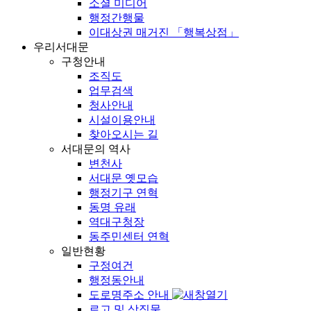
소셜 미디어
행정간행물
이대상권 매거진 「행복상점」
우리서대문
구청안내
조직도
업무검색
청사안내
시설이용안내
찾아오시는 길
서대문의 역사
변천사
서대문 옛모습
행정기구 연혁
동명 유래
역대구청장
동주민센터 연혁
일반현황
구정여건
행정동안내
도로명주소 안내
로고 및 상징물