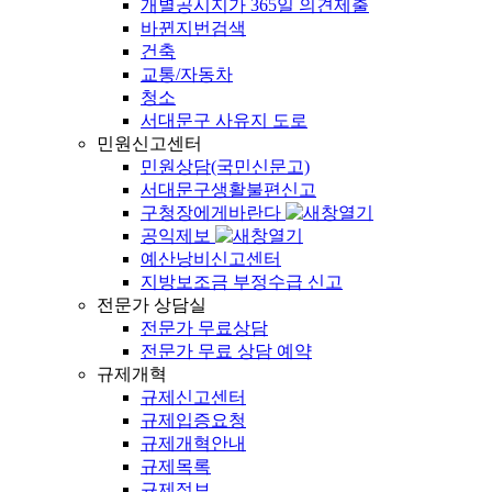
개별공시지가 365일 의견제출
바뀐지번검색
건축
교통/자동차
청소
서대문구 사유지 도로
민원신고센터
민원상담(국민신문고)
서대문구생활불편신고
구청장에게바란다
공익제보
예산낭비신고센터
지방보조금 부정수급 신고
전문가 상담실
전문가 무료상담
전문가 무료 상담 예약
규제개혁
규제신고센터
규제입증요청
규제개혁안내
규제목록
규제정보