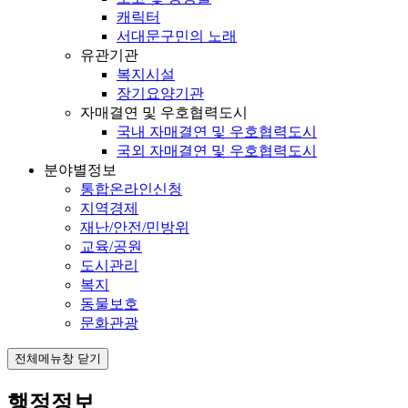
캐릭터
서대문구민의 노래
유관기관
복지시설
장기요양기관
자매결연 및 우호협력도시
국내 자매결연 및 우호협력도시
국외 자매결연 및 우호협력도시
분야별정보
통합온라인신청
지역경제
재난/안전/민방위
교육/공원
도시관리
복지
동물보호
문화관광
전체메뉴창 닫기
행정정보