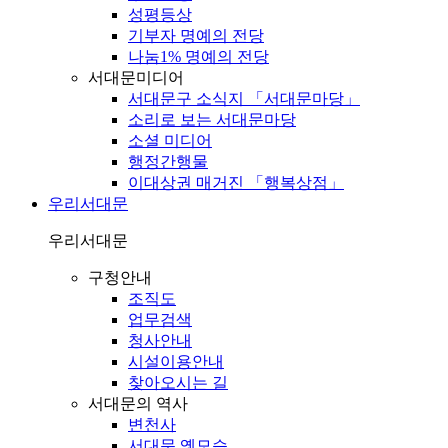
성평등상
기부자 명예의 전당
나눔1% 명예의 전당
서대문미디어
서대문구 소식지 「서대문마당」
소리로 보는 서대문마당
소셜 미디어
행정간행물
이대상권 매거진 「행복상점」
우리서대문
우리서대문
구청안내
조직도
업무검색
청사안내
시설이용안내
찾아오시는 길
서대문의 역사
변천사
서대문 옛모습