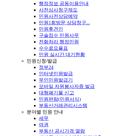
행정정보 공동이용안내
사전심사청구제도
민원사전상담예약
민원1회방문 상담창구...
민원후견인
구술접수 민원사무
전화처리 행정민원
수수료요율표
민원 실시간 대기현황
민원신청/발급
정부24
인터넷민원발급
무인민원발급기
모바일 자원봉사자증 발급
대형폐기물 신고
민원편람(민원서식)
부동산거래관리시스템
분야별 민원 안내
세무
여권
부동산 공시가격 열람