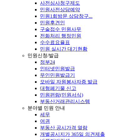
사전심사청구제도
민원사전상담예약
민원1회방문 상담창구...
민원후견인
구술접수 민원사무
전화처리 행정민원
수수료요율표
민원 실시간 대기현황
민원신청/발급
정부24
인터넷민원발급
무인민원발급기
모바일 자원봉사자증 발급
대형폐기물 신고
민원편람(민원서식)
부동산거래관리시스템
분야별 민원 안내
세무
여권
부동산 공시가격 열람
개별공시지가 365일 의견제출