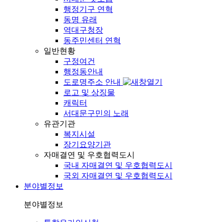
행정기구 연혁
동명 유래
역대구청장
동주민센터 연혁
일반현황
구정여건
행정동안내
도로명주소 안내
로고 및 상징물
캐릭터
서대문구민의 노래
유관기관
복지시설
장기요양기관
자매결연 및 우호협력도시
국내 자매결연 및 우호협력도시
국외 자매결연 및 우호협력도시
분야별정보
분야별정보