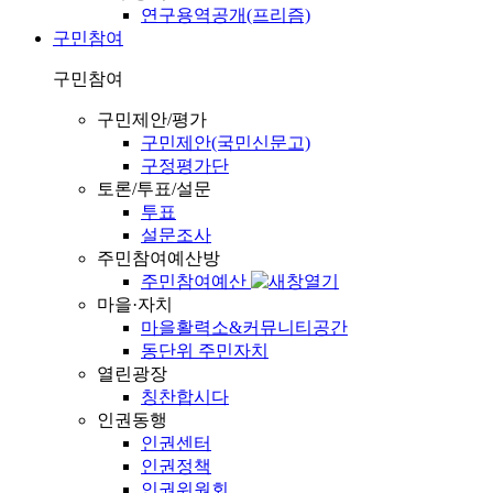
연구용역공개(프리즘)
구민참여
구민참여
구민제안/평가
구민제안(국민신문고)
구정평가단
토론/투표/설문
투표
설문조사
주민참여예산방
주민참여예산
마을·자치
마을활력소&커뮤니티공간
동단위 주민자치
열린광장
칭찬합시다
인권동행
인권센터
인권정책
인권위원회