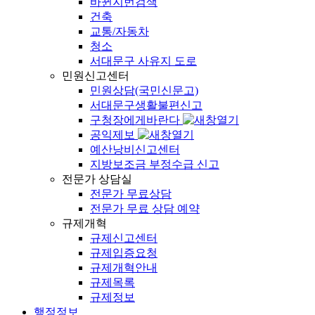
바뀐지번검색
건축
교통/자동차
청소
서대문구 사유지 도로
민원신고센터
민원상담(국민신문고)
서대문구생활불편신고
구청장에게바란다
공익제보
예산낭비신고센터
지방보조금 부정수급 신고
전문가 상담실
전문가 무료상담
전문가 무료 상담 예약
규제개혁
규제신고센터
규제입증요청
규제개혁안내
규제목록
규제정보
행정정보