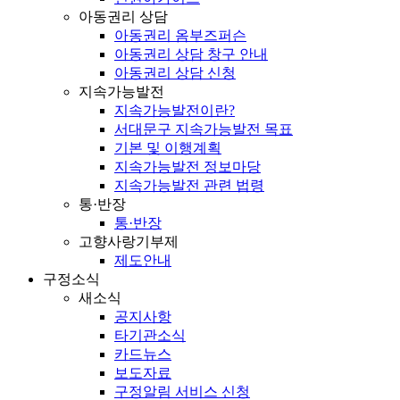
아동권리 상담
아동권리 옴부즈퍼슨
아동권리 상담 창구 안내
아동권리 상담 신청
지속가능발전
지속가능발전이란?
서대문구 지속가능발전 목표
기본 및 이행계획
지속가능발전 정보마당
지속가능발전 관련 법령
통·반장
통·반장
고향사랑기부제
제도안내
구정소식
새소식
공지사항
타기관소식
카드뉴스
보도자료
구정알림 서비스 신청