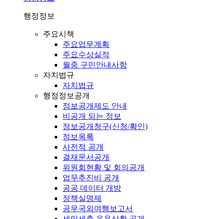
행정정보
주요시책
주요업무계획
주요수상실적
월중 구민안내사항
자치법규
자치법규
행정정보공개
정보공개제도 안내
비공개 되는 정보
정보공개청구(신청/확인)
정보목록
사전적 공개
결재문서공개
위원회현황 및 회의공개
업무추진비 공개
공공 데이터 개방
정책실명제
공무국외여행보고서
세입세출 운용상황 공개