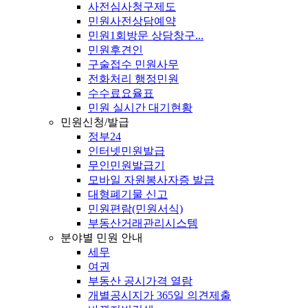
사전심사청구제도
민원사전상담예약
민원1회방문 상담창구...
민원후견인
구술접수 민원사무
전화처리 행정민원
수수료요율표
민원 실시간 대기현황
민원신청/발급
정부24
인터넷민원발급
무인민원발급기
모바일 자원봉사자증 발급
대형폐기물 신고
민원편람(민원서식)
부동산거래관리시스템
분야별 민원 안내
세무
여권
부동산 공시가격 열람
개별공시지가 365일 의견제출