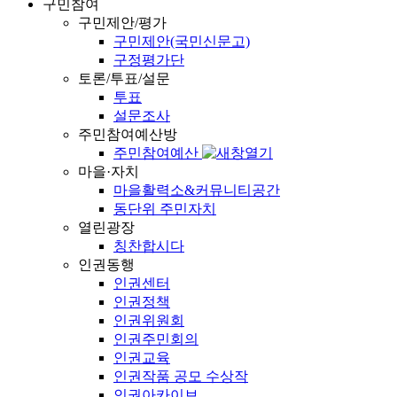
구민참여
구민제안/평가
구민제안(국민신문고)
구정평가단
토론/투표/설문
투표
설문조사
주민참여예산방
주민참여예산
마을·자치
마을활력소&커뮤니티공간
동단위 주민자치
열린광장
칭찬합시다
인권동행
인권센터
인권정책
인권위원회
인권주민회의
인권교육
인권작품 공모 수상작
인권아카이브