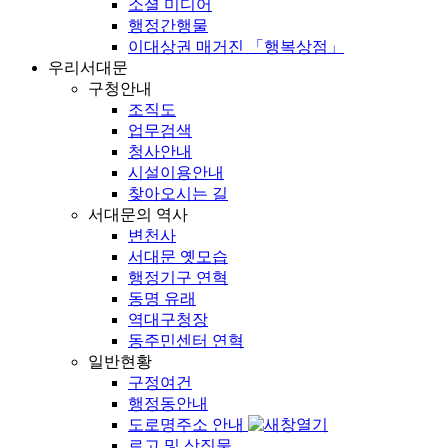
소셜 미디어
행정간행물
이대상권 매거진 「행복상점」
우리서대문
구청안내
조직도
업무검색
청사안내
시설이용안내
찾아오시는 길
서대문의 역사
변천사
서대문 옛모습
행정기구 연혁
동명 유래
역대구청장
동주민센터 연혁
일반현황
구정여건
행정동안내
도로명주소 안내
로고 및 상징물