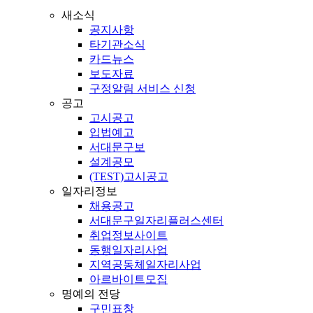
새소식
공지사항
타기관소식
카드뉴스
보도자료
구정알림 서비스 신청
공고
고시공고
입법예고
서대문구보
설계공모
(TEST)고시공고
일자리정보
채용공고
서대문구일자리플러스센터
취업정보사이트
동행일자리사업
지역공동체일자리사업
아르바이트모집
명예의 전당
구민표창