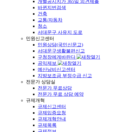
개별공시지가 365일 의견제출
바뀐지번검색
건축
교통/자동차
청소
서대문구 사유지 도로
민원신고센터
민원상담(국민신문고)
서대문구생활불편신고
구청장에게바란다
공익제보
예산낭비신고센터
지방보조금 부정수급 신고
전문가 상담실
전문가 무료상담
전문가 무료 상담 예약
규제개혁
규제신고센터
규제입증요청
규제개혁안내
규제목록
규제정보