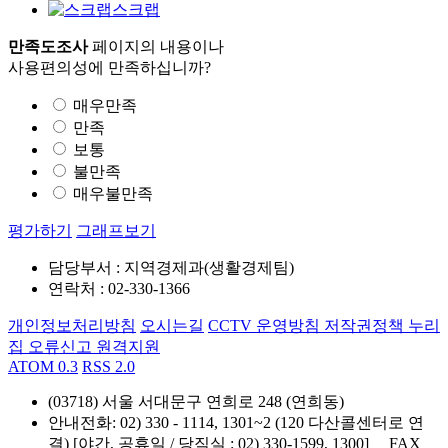
스크랩
만족도조사
페이지의 내용이나
사용편의성에 만족하십니까?
매우만족
만족
보통
불만족
매우불만족
평가하기
그래프보기
담당부서 : 지역경제과(생활경제팀)
연락처 : 02-330-1366
개인정보처리방침
오시는길
CCTV 운영방침
저작권정책
누리
집 오류신고
원격지원
ATOM 0.3
RSS 2.0
(03718) 서울 서대문구 연희로 248 (연희동)
안내전화
: 02) 330 - 1114, 1301~2 (120 다산콜센터로 연
결) [야간, 공휴일 / 당직실 : 02) 330-1599, 1300]
FAX