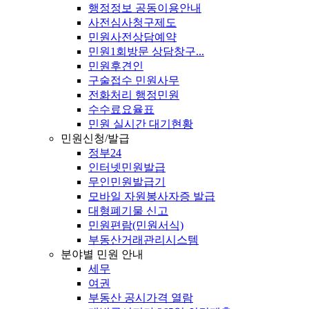
행정정보 공동이용안내
사전심사청구제도
민원사전상담예약
민원1회방문 상담창구...
민원후견인
구술접수 민원사무
전화처리 행정민원
수수료요율표
민원 실시간 대기현황
민원신청/발급
정부24
인터넷민원발급
무인민원발급기
모바일 자원봉사자증 발급
대형폐기물 신고
민원편람(민원서식)
부동산거래관리시스템
분야별 민원 안내
세무
여권
부동산 공시가격 열람