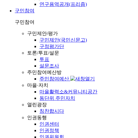
연구용역공개(프리즘)
구민참여
구민참여
구민제안/평가
구민제안(국민신문고)
구정평가단
토론/투표/설문
투표
설문조사
주민참여예산방
주민참여예산
마을·자치
마을활력소&커뮤니티공간
동단위 주민자치
열린광장
칭찬합시다
인권동행
인권센터
인권정책
인권위원회