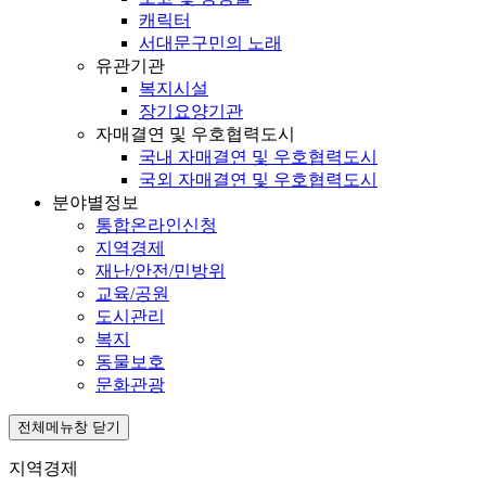
캐릭터
서대문구민의 노래
유관기관
복지시설
장기요양기관
자매결연 및 우호협력도시
국내 자매결연 및 우호협력도시
국외 자매결연 및 우호협력도시
분야별정보
통합온라인신청
지역경제
재난/안전/민방위
교육/공원
도시관리
복지
동물보호
문화관광
전체메뉴창 닫기
지역경제