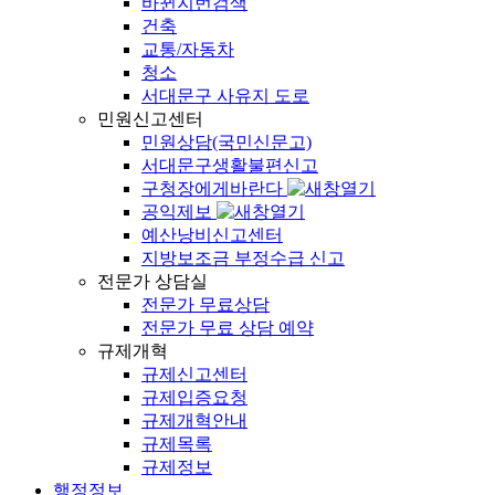
바뀐지번검색
건축
교통/자동차
청소
서대문구 사유지 도로
민원신고센터
민원상담(국민신문고)
서대문구생활불편신고
구청장에게바란다
공익제보
예산낭비신고센터
지방보조금 부정수급 신고
전문가 상담실
전문가 무료상담
전문가 무료 상담 예약
규제개혁
규제신고센터
규제입증요청
규제개혁안내
규제목록
규제정보
행정정보