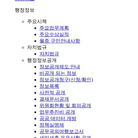
행정정보
주요시책
주요업무계획
주요수상실적
월중 구민안내사항
자치법규
자치법규
행정정보공개
정보공개제도 안내
비공개 되는 정보
정보공개청구(신청/확인)
정보목록
사전적 공개
결재문서공개
위원회현황 및 회의공개
업무추진비 공개
공공 데이터 개방
정책실명제
공무국외여행보고서
세입세출 운용상황 공개