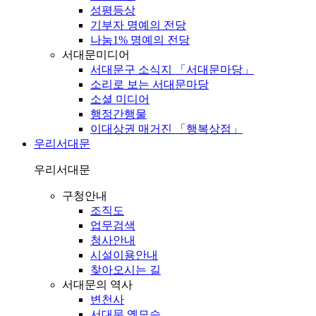
성평등상
기부자 명예의 전당
나눔1% 명예의 전당
서대문미디어
서대문구 소식지 「서대문마당」
소리로 보는 서대문마당
소셜 미디어
행정간행물
이대상권 매거진 「행복상점」
우리서대문
우리서대문
구청안내
조직도
업무검색
청사안내
시설이용안내
찾아오시는 길
서대문의 역사
변천사
서대문 옛모습