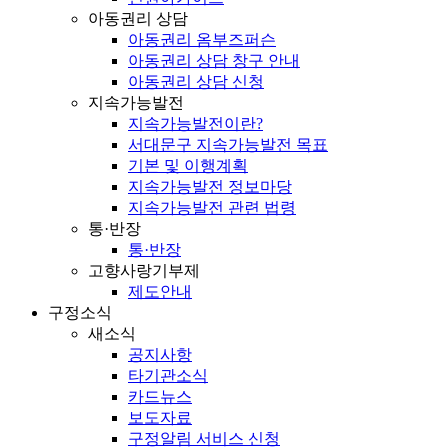
아동권리 상담
아동권리 옴부즈퍼슨
아동권리 상담 창구 안내
아동권리 상담 신청
지속가능발전
지속가능발전이란?
서대문구 지속가능발전 목표
기본 및 이행계획
지속가능발전 정보마당
지속가능발전 관련 법령
통·반장
통·반장
고향사랑기부제
제도안내
구정소식
새소식
공지사항
타기관소식
카드뉴스
보도자료
구정알림 서비스 신청