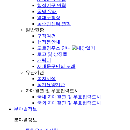
행정기구 연혁
동명 유래
역대구청장
동주민센터 연혁
일반현황
구정여건
행정동안내
도로명주소 안내
로고 및 상징물
캐릭터
서대문구민의 노래
유관기관
복지시설
장기요양기관
자매결연 및 우호협력도시
국내 자매결연 및 우호협력도시
국외 자매결연 및 우호협력도시
분야별정보
분야별정보