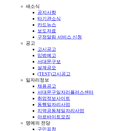
새소식
공지사항
타기관소식
카드뉴스
보도자료
구정알림 서비스 신청
공고
고시공고
입법예고
서대문구보
설계공모
(TEST)고시공고
일자리정보
채용공고
서대문구일자리플러스센터
취업정보사이트
동행일자리사업
지역공동체일자리사업
아르바이트모집
명예의 전당
구민표창