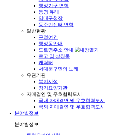
행정기구 연혁
동명 유래
역대구청장
동주민센터 연혁
일반현황
구정여건
행정동안내
도로명주소 안내
로고 및 상징물
캐릭터
서대문구민의 노래
유관기관
복지시설
장기요양기관
자매결연 및 우호협력도시
국내 자매결연 및 우호협력도시
국외 자매결연 및 우호협력도시
분야별정보
분야별정보