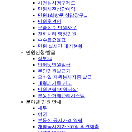
사전심사청구제도
민원사전상담예약
민원1회방문 상담창구...
민원후견인
구술접수 민원사무
전화처리 행정민원
수수료요율표
민원 실시간 대기현황
민원신청/발급
정부24
인터넷민원발급
무인민원발급기
모바일 자원봉사자증 발급
대형폐기물 신고
민원편람(민원서식)
부동산거래관리시스템
분야별 민원 안내
세무
여권
부동산 공시가격 열람
개별공시지가 365일 의견제출