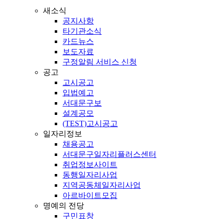
새소식
공지사항
타기관소식
카드뉴스
보도자료
구정알림 서비스 신청
공고
고시공고
입법예고
서대문구보
설계공모
(TEST)고시공고
일자리정보
채용공고
서대문구일자리플러스센터
취업정보사이트
동행일자리사업
지역공동체일자리사업
아르바이트모집
명예의 전당
구민표창