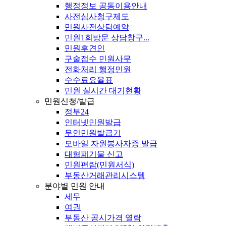
행정정보 공동이용안내
사전심사청구제도
민원사전상담예약
민원1회방문 상담창구...
민원후견인
구술접수 민원사무
전화처리 행정민원
수수료요율표
민원 실시간 대기현황
민원신청/발급
정부24
인터넷민원발급
무인민원발급기
모바일 자원봉사자증 발급
대형폐기물 신고
민원편람(민원서식)
부동산거래관리시스템
분야별 민원 안내
세무
여권
부동산 공시가격 열람