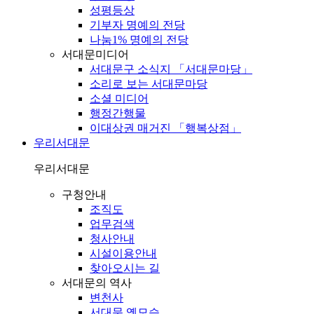
성평등상
기부자 명예의 전당
나눔1% 명예의 전당
서대문미디어
서대문구 소식지 「서대문마당」
소리로 보는 서대문마당
소셜 미디어
행정간행물
이대상권 매거진 「행복상점」
우리서대문
우리서대문
구청안내
조직도
업무검색
청사안내
시설이용안내
찾아오시는 길
서대문의 역사
변천사
서대문 옛모습