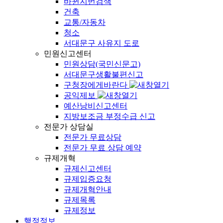
바뀐지번검색
건축
교통/자동차
청소
서대문구 사유지 도로
민원신고센터
민원상담(국민신문고)
서대문구생활불편신고
구청장에게바란다
공익제보
예산낭비신고센터
지방보조금 부정수급 신고
전문가 상담실
전문가 무료상담
전문가 무료 상담 예약
규제개혁
규제신고센터
규제입증요청
규제개혁안내
규제목록
규제정보
행정정보