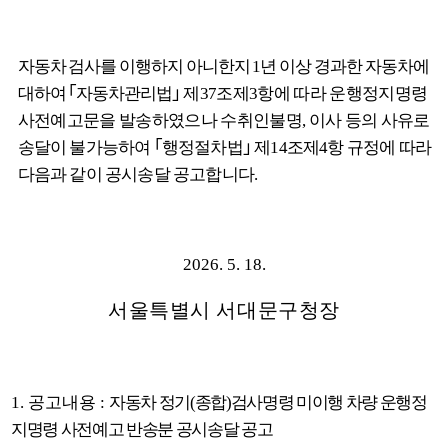
자동차 검사를 이행하지 아니한지
1
년 이상 경과한 자동차에
대하여
｢
자동차관리법
｣
제
37
조제
3
항에 따라 운행정지명령
사전예고문을 발송하였으나 수취인불명
,
이사 등의
사유로
송달이 불가능하여
｢
행정절차법
｣
제
14
조제
4
항 규정에 따라
다음과 같이 공시송달 공고합니다
.
2026. 5. 18.
서울특별시 서대문구청장
1.
공고내용
:
자동차 정기
(
종합
)
검사명령 미이행 차량 운행정
지명령 사전예고 반송분 공시송달 공고