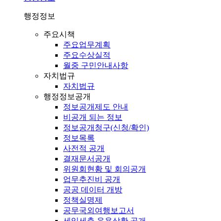
행정정보
주요시책
주요업무계획
주요수상실적
월중 구민안내사항
자치법규
자치법규
행정정보공개
정보공개제도 안내
비공개 되는 정보
정보공개청구(신청/확인)
정보목록
사전적 공개
결재문서공개
위원회현황 및 회의공개
업무추진비 공개
공공 데이터 개방
정책실명제
공무국외여행보고서
세입세출 운용상황 공개