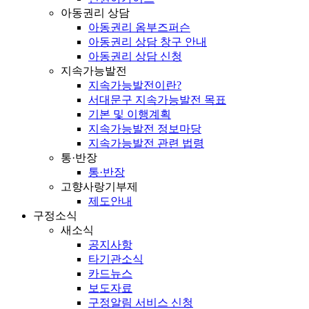
아동권리 상담
아동권리 옴부즈퍼슨
아동권리 상담 창구 안내
아동권리 상담 신청
지속가능발전
지속가능발전이란?
서대문구 지속가능발전 목표
기본 및 이행계획
지속가능발전 정보마당
지속가능발전 관련 법령
통·반장
통·반장
고향사랑기부제
제도안내
구정소식
새소식
공지사항
타기관소식
카드뉴스
보도자료
구정알림 서비스 신청