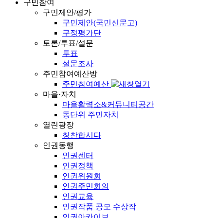
구민참여
구민제안/평가
구민제안(국민신문고)
구정평가단
토론/투표/설문
투표
설문조사
주민참여예산방
주민참여예산
마을·자치
마을활력소&커뮤니티공간
동단위 주민자치
열린광장
칭찬합시다
인권동행
인권센터
인권정책
인권위원회
인권주민회의
인권교육
인권작품 공모 수상작
인권아카이브