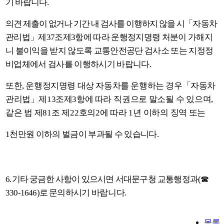
기 바랍니다
.
의견 제출이 없거나 기간 내 검사를 이행하지 않을 시
「
자동차
관리법
」
제
37
조제
3
항에 따라 운행정지명령 처분이 가해지
니 불이익을 받지 않도록 교통안전공단 검사소 또는 지정정
비업체에서 검사를 이행하시기 바랍니다
.
또한
,
운행정지명령 대상 자동차를 운행하는 경우
「
자동차
관리법
」
제
13
조제
3
항에 따라
직권으로 말소될 수 있으며
,
같은 법 제
81
조 제
22
호의
2
에 따라
1
년 이하의 징역 또는
1
천만원 이하의 벌금이 부과될 수 있습니다
.
6.
기타 궁금한 사항이 있으시면 서대문구청 교통행정과
(
☎
330-1646)
로 문의하시기
바랍니다
.
목록