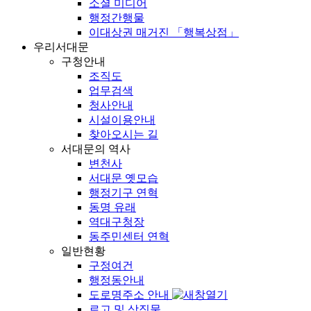
소셜 미디어
행정간행물
이대상권 매거진 「행복상점」
우리서대문
구청안내
조직도
업무검색
청사안내
시설이용안내
찾아오시는 길
서대문의 역사
변천사
서대문 옛모습
행정기구 연혁
동명 유래
역대구청장
동주민센터 연혁
일반현황
구정여건
행정동안내
도로명주소 안내
로고 및 상징물