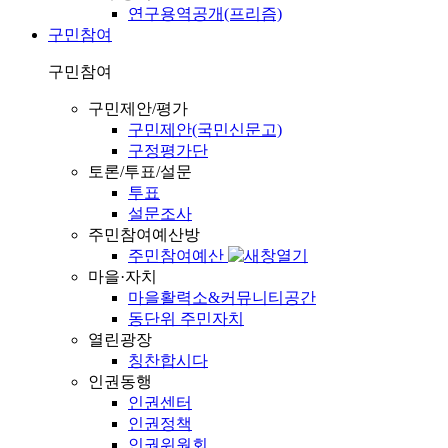
연구용역공개(프리즘)
구민참여
구민참여
구민제안/평가
구민제안(국민신문고)
구정평가단
토론/투표/설문
투표
설문조사
주민참여예산방
주민참여예산
마을·자치
마을활력소&커뮤니티공간
동단위 주민자치
열린광장
칭찬합시다
인권동행
인권센터
인권정책
인권위원회