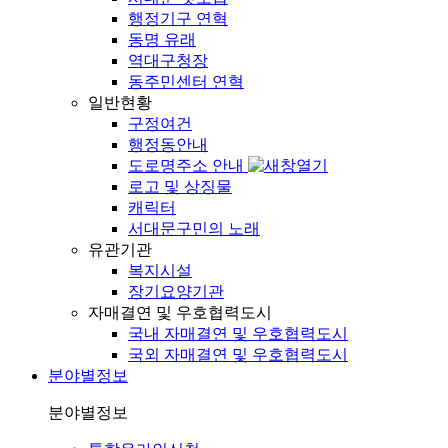
행정기구 연혁
동명 유래
역대구청장
동주민센터 연혁
일반현황
구정여건
행정동안내
도로명주소 안내
로고 및 상징물
캐릭터
서대문구민의 노래
유관기관
복지시설
장기요양기관
자매결연 및 우호협력도시
국내 자매결연 및 우호협력도시
국외 자매결연 및 우호협력도시
분야별정보
분야별정보