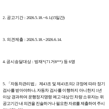
2.
공고기간
:
2026. 5. 18. ~ 6. 1.(15
일간
)
3.
의견제출
:
2026. 5. 18. ~ 2026. 6. 14.
4.
공시송달대상
:
방재
*(71
거
8**)
등
6
명
5.
「
자동차관리법
」
제
43
조 및 제
43
조의
2
규정에 따라 정기
검사를 받아야하나
,
자동차 검사를 이행하지 아니한지
1
년
이상 경과하여 운행정지명령 예고 대상인 차량 소유자는
위
공고기간 내 의견을 진술하거나 필요한 자료를 제출하여 주시