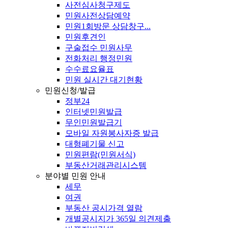
사전심사청구제도
민원사전상담예약
민원1회방문 상담창구...
민원후견인
구술접수 민원사무
전화처리 행정민원
수수료요율표
민원 실시간 대기현황
민원신청/발급
정부24
인터넷민원발급
무인민원발급기
모바일 자원봉사자증 발급
대형폐기물 신고
민원편람(민원서식)
부동산거래관리시스템
분야별 민원 안내
세무
여권
부동산 공시가격 열람
개별공시지가 365일 의견제출