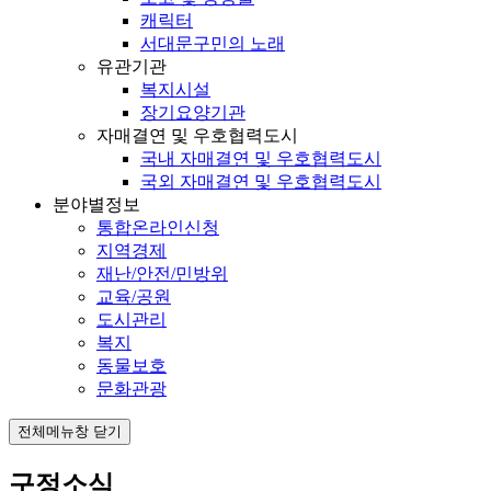
캐릭터
서대문구민의 노래
유관기관
복지시설
장기요양기관
자매결연 및 우호협력도시
국내 자매결연 및 우호협력도시
국외 자매결연 및 우호협력도시
분야별정보
통합온라인신청
지역경제
재난/안전/민방위
교육/공원
도시관리
복지
동물보호
문화관광
전체메뉴창 닫기
구정소식