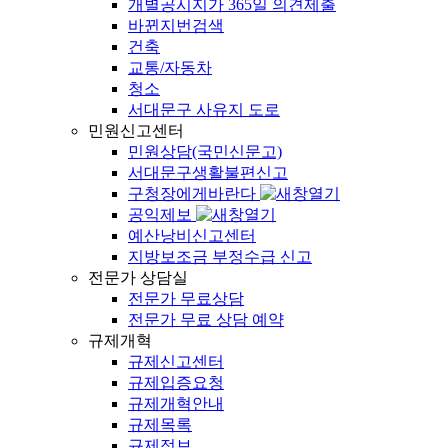
개별공시지가 365일 의견제출
바뀐지번검색
건축
교통/자동차
청소
서대문구 사유지 도로
민원신고센터
민원상담(국민신문고)
서대문구생활불편신고
구청장에게바란다
공익제보
예산낭비신고센터
지방보조금 부정수급 신고
전문가 상담실
전문가 무료상담
전문가 무료 상담 예약
규제개혁
규제신고센터
규제입증요청
규제개혁안내
규제목록
규제정보