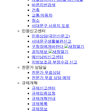
바뀐지번검색
건축
교통/자동차
청소
서대문구 사유지 도로
민원신고센터
민원상담(국민신문고)
서대문구생활불편신고
구청장에게바란다
공익제보
예산낭비신고센터
지방보조금 부정수급 신고
전문가 상담실
전문가 무료상담
전문가 무료 상담 예약
규제개혁
규제신고센터
규제입증요청
규제개혁안내
규제목록
규제정보