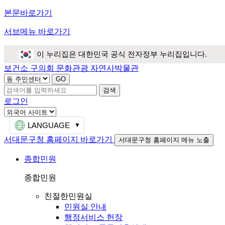
본문바로가기
서브메뉴 바로가기
이 누리집은 대한민국 공식 전자정부 누리집입니다.
보건소
구의회
문화관광
자연사박물관
검색
로그인
LANGUAGE
서대문구청 홈페이지 바로가기
서대문구청 홈페이지 메뉴 노출
종합민원
종합민원
친절한민원실
민원실 안내
행정서비스 헌장