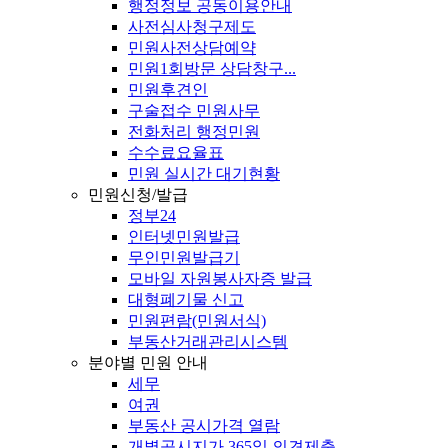
행정정보 공동이용안내
사전심사청구제도
민원사전상담예약
민원1회방문 상담창구...
민원후견인
구술접수 민원사무
전화처리 행정민원
수수료요율표
민원 실시간 대기현황
민원신청/발급
정부24
인터넷민원발급
무인민원발급기
모바일 자원봉사자증 발급
대형폐기물 신고
민원편람(민원서식)
부동산거래관리시스템
분야별 민원 안내
세무
여권
부동산 공시가격 열람
개별공시지가 365일 의견제출