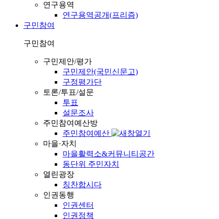
연구용역
연구용역공개(프리즘)
구민참여
구민참여
구민제안/평가
구민제안(국민신문고)
구정평가단
토론/투표/설문
투표
설문조사
주민참여예산방
주민참여예산
마을·자치
마을활력소&커뮤니티공간
동단위 주민자치
열린광장
칭찬합시다
인권동행
인권센터
인권정책