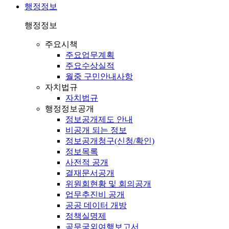
행정정보
행정정보
주요시책
주요업무계획
주요수상실적
월중 구민안내사항
자치법규
자치법규
행정정보공개
정보공개제도 안내
비공개 되는 정보
정보공개청구(신청/확인)
정보목록
사전적 공개
결재문서공개
위원회현황 및 회의공개
업무추진비 공개
공공 데이터 개방
정책실명제
공무국외여행보고서