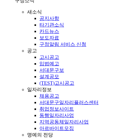
구정소식
새소식
공지사항
타기관소식
카드뉴스
보도자료
구정알림 서비스 신청
공고
고시공고
입법예고
서대문구보
설계공모
(TEST)고시공고
일자리정보
채용공고
서대문구일자리플러스센터
취업정보사이트
동행일자리사업
지역공동체일자리사업
아르바이트모집
명예의 전당