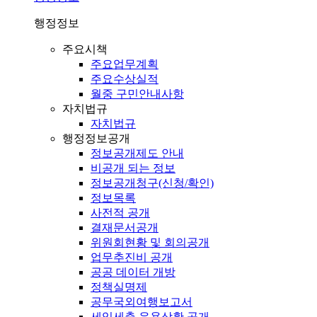
행정정보
주요시책
주요업무계획
주요수상실적
월중 구민안내사항
자치법규
자치법규
행정정보공개
정보공개제도 안내
비공개 되는 정보
정보공개청구(신청/확인)
정보목록
사전적 공개
결재문서공개
위원회현황 및 회의공개
업무추진비 공개
공공 데이터 개방
정책실명제
공무국외여행보고서
세입세출 운용상황 공개