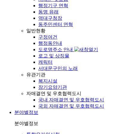
행정기구 연혁
동명 유래
역대구청장
동주민센터 연혁
일반현황
구정여건
행정동안내
도로명주소 안내
로고 및 상징물
캐릭터
서대문구민의 노래
유관기관
복지시설
장기요양기관
자매결연 및 우호협력도시
국내 자매결연 및 우호협력도시
국외 자매결연 및 우호협력도시
분야별정보
분야별정보