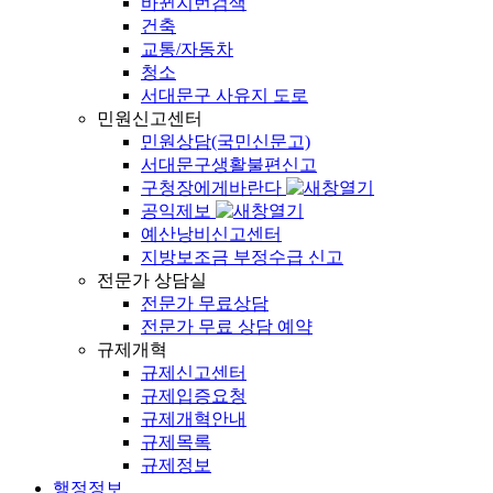
바뀐지번검색
건축
교통/자동차
청소
서대문구 사유지 도로
민원신고센터
민원상담(국민신문고)
서대문구생활불편신고
구청장에게바란다
공익제보
예산낭비신고센터
지방보조금 부정수급 신고
전문가 상담실
전문가 무료상담
전문가 무료 상담 예약
규제개혁
규제신고센터
규제입증요청
규제개혁안내
규제목록
규제정보
행정정보