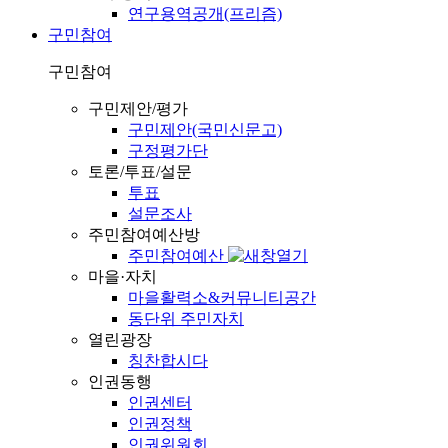
연구용역공개(프리즘)
구민참여
구민참여
구민제안/평가
구민제안(국민신문고)
구정평가단
토론/투표/설문
투표
설문조사
주민참여예산방
주민참여예산
마을·자치
마을활력소&커뮤니티공간
동단위 주민자치
열린광장
칭찬합시다
인권동행
인권센터
인권정책
인권위원회