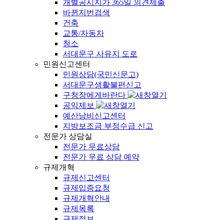
개별공시지가 365일 의견제출
바뀐지번검색
건축
교통/자동차
청소
서대문구 사유지 도로
민원신고센터
민원상담(국민신문고)
서대문구생활불편신고
구청장에게바란다
공익제보
예산낭비신고센터
지방보조금 부정수급 신고
전문가 상담실
전문가 무료상담
전문가 무료 상담 예약
규제개혁
규제신고센터
규제입증요청
규제개혁안내
규제목록
규제정보