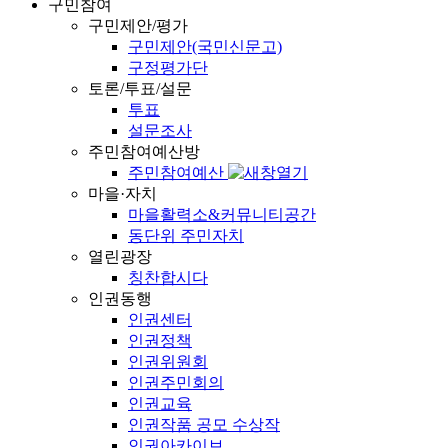
구민참여
구민제안/평가
구민제안(국민신문고)
구정평가단
토론/투표/설문
투표
설문조사
주민참여예산방
주민참여예산
마을·자치
마을활력소&커뮤니티공간
동단위 주민자치
열린광장
칭찬합시다
인권동행
인권센터
인권정책
인권위원회
인권주민회의
인권교육
인권작품 공모 수상작
인권아카이브