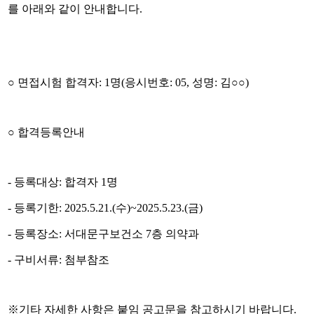
를 아래와 같이 안내합니다
.
○
면접시험 합격자
: 1
명
(
응시번호
: 05,
성명
:
김
○○
)
○
합격등록안내
-
등록대상
:
합격자
1
명
-
등록기한
: 2025.5.21.(
수
)~2025.5.23.(
금
)
-
등록장소
:
서대문구보건소
7
층 의약과
-
구비서류
:
첨부참조
※
기타 자세한 사항은 붙임 공고문을 참고하시기 바랍니다
.