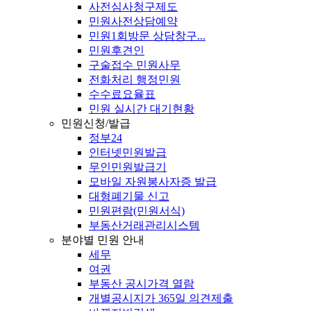
사전심사청구제도
민원사전상담예약
민원1회방문 상담창구...
민원후견인
구술접수 민원사무
전화처리 행정민원
수수료요율표
민원 실시간 대기현황
민원신청/발급
정부24
인터넷민원발급
무인민원발급기
모바일 자원봉사자증 발급
대형폐기물 신고
민원편람(민원서식)
부동산거래관리시스템
분야별 민원 안내
세무
여권
부동산 공시가격 열람
개별공시지가 365일 의견제출