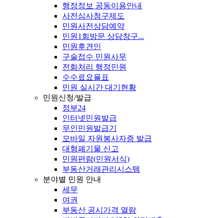
행정정보 공동이용안내
사전심사청구제도
민원사전상담예약
민원1회방문 상담창구...
민원후견인
구술접수 민원사무
전화처리 행정민원
수수료요율표
민원 실시간 대기현황
민원신청/발급
정부24
인터넷민원발급
무인민원발급기
모바일 자원봉사자증 발급
대형폐기물 신고
민원편람(민원서식)
부동산거래관리시스템
분야별 민원 안내
세무
여권
부동산 공시가격 열람