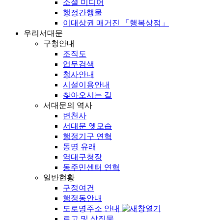
소셜 미디어
행정간행물
이대상권 매거진 「행복상점」
우리서대문
구청안내
조직도
업무검색
청사안내
시설이용안내
찾아오시는 길
서대문의 역사
변천사
서대문 옛모습
행정기구 연혁
동명 유래
역대구청장
동주민센터 연혁
일반현황
구정여건
행정동안내
도로명주소 안내
로고 및 상징물