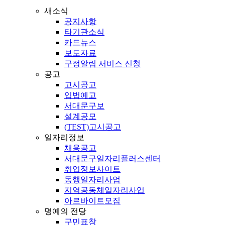
새소식
공지사항
타기관소식
카드뉴스
보도자료
구정알림 서비스 신청
공고
고시공고
입법예고
서대문구보
설계공모
(TEST)고시공고
일자리정보
채용공고
서대문구일자리플러스센터
취업정보사이트
동행일자리사업
지역공동체일자리사업
아르바이트모집
명예의 전당
구민표창