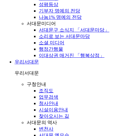
성평등상
기부자 명예의 전당
나눔1% 명예의 전당
서대문미디어
서대문구 소식지 「서대문마당」
소리로 보는 서대문마당
소셜 미디어
행정간행물
이대상권 매거진 「행복상점」
우리서대문
우리서대문
구청안내
조직도
업무검색
청사안내
시설이용안내
찾아오시는 길
서대문의 역사
변천사
서대문 옛모습