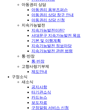
아동권리 상담
아동권리 옴부즈퍼슨
아동권리 상담 창구 안내
아동권리 상담 신청
지속가능발전
지속가능발전이란?
서대문구 지속가능발전 목표
기본 및 이행계획
지속가능발전 정보마당
지속가능발전 관련 법령
통·반장
통·반장
고향사랑기부제
제도안내
구정소식
새소식
공지사항
타기관소식
카드뉴스
보도자료
구정알림 서비스 신청