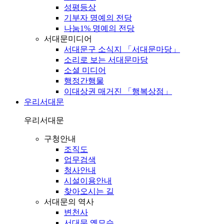
성평등상
기부자 명예의 전당
나눔1% 명예의 전당
서대문미디어
서대문구 소식지 「서대문마당」
소리로 보는 서대문마당
소셜 미디어
행정간행물
이대상권 매거진 「행복상점」
우리서대문
우리서대문
구청안내
조직도
업무검색
청사안내
시설이용안내
찾아오시는 길
서대문의 역사
변천사
서대문 옛모습