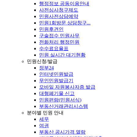
행정정보 공동이용안내
사전심사청구제도
민원사전상담예약
민원1회방문 상담창구...
민원후견인
구술접수 민원사무
전화처리 행정민원
수수료요율표
민원 실시간 대기현황
민원신청/발급
정부24
인터넷민원발급
무인민원발급기
모바일 자원봉사자증 발급
대형폐기물 신고
민원편람(민원서식)
부동산거래관리시스템
분야별 민원 안내
세무
여권
부동산 공시가격 열람