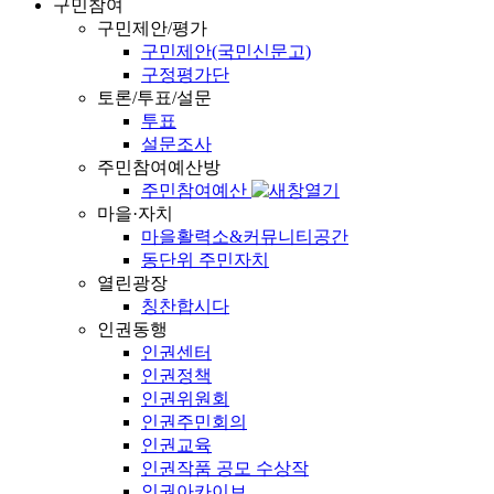
구민참여
구민제안/평가
구민제안(국민신문고)
구정평가단
토론/투표/설문
투표
설문조사
주민참여예산방
주민참여예산
마을·자치
마을활력소&커뮤니티공간
동단위 주민자치
열린광장
칭찬합시다
인권동행
인권센터
인권정책
인권위원회
인권주민회의
인권교육
인권작품 공모 수상작
인권아카이브