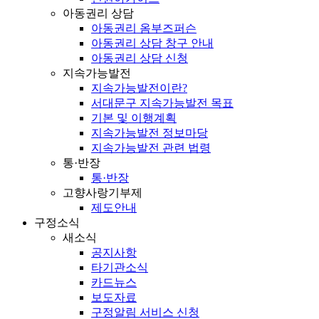
아동권리 상담
아동권리 옴부즈퍼슨
아동권리 상담 창구 안내
아동권리 상담 신청
지속가능발전
지속가능발전이란?
서대문구 지속가능발전 목표
기본 및 이행계획
지속가능발전 정보마당
지속가능발전 관련 법령
통·반장
통·반장
고향사랑기부제
제도안내
구정소식
새소식
공지사항
타기관소식
카드뉴스
보도자료
구정알림 서비스 신청