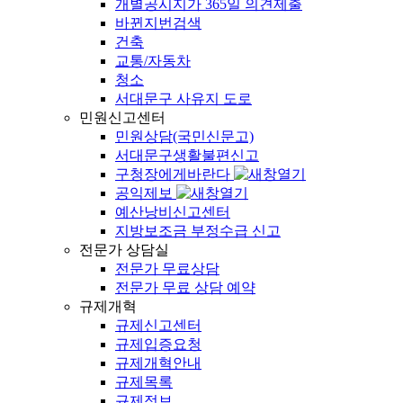
개별공시지가 365일 의견제출
바뀐지번검색
건축
교통/자동차
청소
서대문구 사유지 도로
민원신고센터
민원상담(국민신문고)
서대문구생활불편신고
구청장에게바란다
공익제보
예산낭비신고센터
지방보조금 부정수급 신고
전문가 상담실
전문가 무료상담
전문가 무료 상담 예약
규제개혁
규제신고센터
규제입증요청
규제개혁안내
규제목록
규제정보