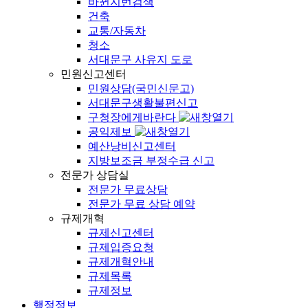
바뀐지번검색
건축
교통/자동차
청소
서대문구 사유지 도로
민원신고센터
민원상담(국민신문고)
서대문구생활불편신고
구청장에게바란다
공익제보
예산낭비신고센터
지방보조금 부정수급 신고
전문가 상담실
전문가 무료상담
전문가 무료 상담 예약
규제개혁
규제신고센터
규제입증요청
규제개혁안내
규제목록
규제정보
행정정보