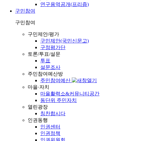
연구용역공개(프리즘)
구민참여
구민참여
구민제안/평가
구민제안(국민신문고)
구정평가단
토론/투표/설문
투표
설문조사
주민참여예산방
주민참여예산
마을·자치
마을활력소&커뮤니티공간
동단위 주민자치
열린광장
칭찬합시다
인권동행
인권센터
인권정책
인권위원회