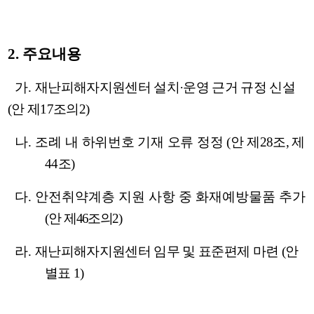
2.
주요내용
가
.
재난피해자지원센터 설치
·
운영 근거 규정 신설
(
안 제
17
조의
2)
나
.
조례 내
하위번호 기재 오류 정정
(
안
제
28
조
,
제
44
조
)
다
.
안전취약계층 지원 사항 중 화재예방물품 추가
(
안
제
46
조의
2)
라
.
재난피해자지원센터 임무 및 표준편제 마련
(
안
별표
1)