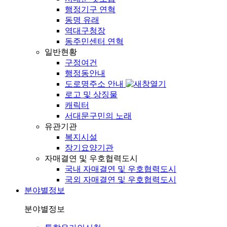
행정기구 연혁
동명 유래
역대구청장
동주민센터 연혁
일반현황
구정여건
행정동안내
도로명주소 안내
로고 및 상징물
캐릭터
서대문구민의 노래
유관기관
복지시설
장기요양기관
자매결연 및 우호협력도시
국내 자매결연 및 우호협력도시
국외 자매결연 및 우호협력도시
분야별정보
분야별정보