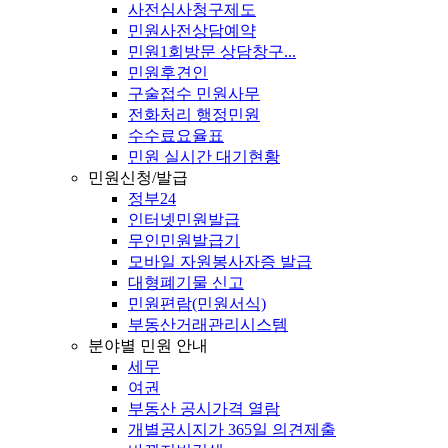
사전심사청구제도
민원사전상담예약
민원1회방문 상담창구...
민원후견인
구술접수 민원사무
전화처리 행정민원
수수료요율표
민원 실시간 대기현황
민원신청/발급
정부24
인터넷민원발급
무인민원발급기
모바일 자원봉사자증 발급
대형폐기물 신고
민원편람(민원서식)
부동산거래관리시스템
분야별 민원 안내
세무
여권
부동산 공시가격 열람
개별공시지가 365일 의견제출