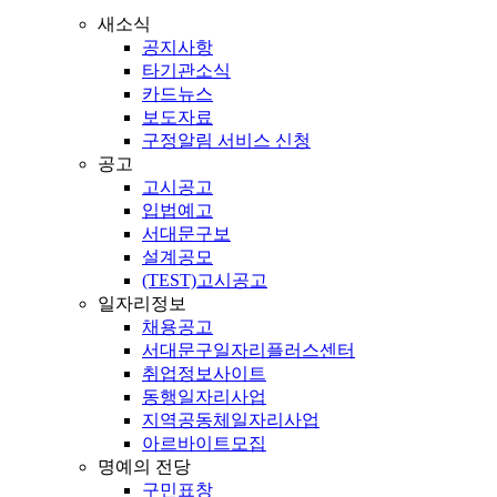
새소식
공지사항
타기관소식
카드뉴스
보도자료
구정알림 서비스 신청
공고
고시공고
입법예고
서대문구보
설계공모
(TEST)고시공고
일자리정보
채용공고
서대문구일자리플러스센터
취업정보사이트
동행일자리사업
지역공동체일자리사업
아르바이트모집
명예의 전당
구민표창