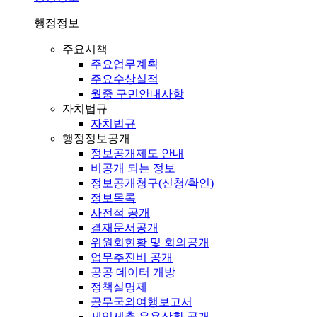
행정정보
주요시책
주요업무계획
주요수상실적
월중 구민안내사항
자치법규
자치법규
행정정보공개
정보공개제도 안내
비공개 되는 정보
정보공개청구(신청/확인)
정보목록
사전적 공개
결재문서공개
위원회현황 및 회의공개
업무추진비 공개
공공 데이터 개방
정책실명제
공무국외여행보고서
세입세출 운용상황 공개