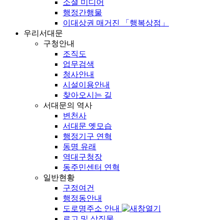
소셜 미디어
행정간행물
이대상권 매거진 「행복상점」
우리서대문
구청안내
조직도
업무검색
청사안내
시설이용안내
찾아오시는 길
서대문의 역사
변천사
서대문 옛모습
행정기구 연혁
동명 유래
역대구청장
동주민센터 연혁
일반현황
구정여건
행정동안내
도로명주소 안내
로고 및 상징물