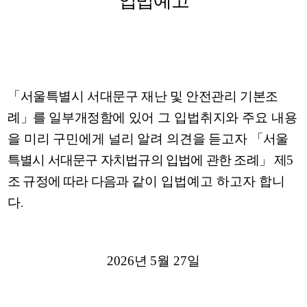
입법예고
「
서울특별시 서대문구 재난 및 안전관리 기본조
례
」
를 일부개정함에
있어 그 입법취지와 주요 내용
을 미리 구민에게 널리 알려 의견을 듣고자
「
서울
특별시 서대문구 자치법규의 입법에 관한 조례
」
제
5
조 규정에 따라 다음과
같이 입법예고 하고자 합니
다
.
2026
년
5
월
27
일