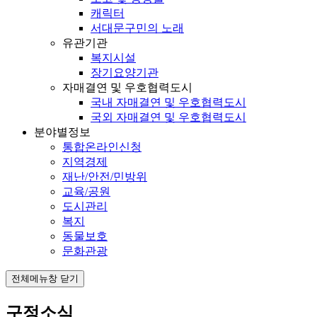
캐릭터
서대문구민의 노래
유관기관
복지시설
장기요양기관
자매결연 및 우호협력도시
국내 자매결연 및 우호협력도시
국외 자매결연 및 우호협력도시
분야별정보
통합온라인신청
지역경제
재난/안전/민방위
교육/공원
도시관리
복지
동물보호
문화관광
전체메뉴창 닫기
구정소식