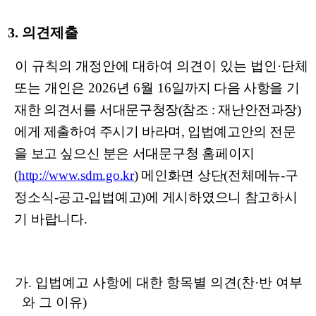
3.
의견제출
이 규칙의 개정안에 대하여 의견이 있는 법인
·
단체
또는 개인은
2026
년
6
월
16
일까지 다음 사항을 기
재한 의견서를 서대문구청장
(
참조
:
재난안전
과장
)
에게
제출하여 주시기 바라며
,
입법예고안의 전문
을 보고 싶으신 분은
서대문구청 홈페이지
(
http://www.sdm.go.kr
)
메인화면 상단
(
전체메뉴
-
구
정소식
-
공고
-
입법예고
)
에 게시하였으니 참고하시
기 바랍니다
.
가
.
입법예고 사항에 대한 항목별 의견
(
찬
·
반 여부
와 그 이유
)