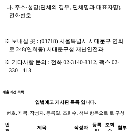
나
.
주소
·
성명
(
단체의 경우
,
단체명과 대표자명
),
전화번호
※
보내실 곳
: (03718)
서울특별시 서대문구 연희
로
248(
연희동
)
서대문구청 재난안전과
※
기타사항 문의
:
전화
02-3140-8312,
팩스
02-
330-1413
제출의견 목록
입법예고 게시판 목록 입니다.
번호, 제목, 작성자, 등록일, 조회수, 첨부 항목으로 로 구성
번
등록
조회
제목
작성자
첨부
호
일
수