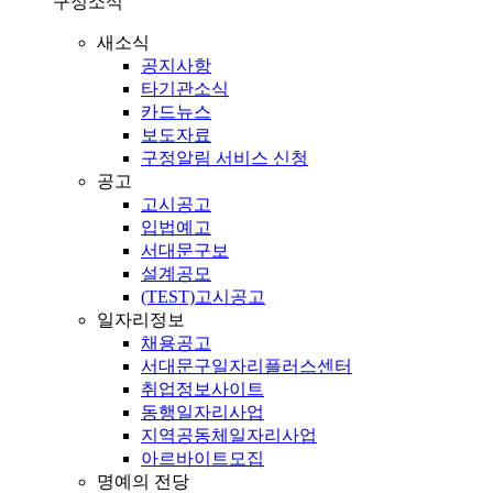
구정소식
새소식
공지사항
타기관소식
카드뉴스
보도자료
구정알림 서비스 신청
공고
고시공고
입법예고
서대문구보
설계공모
(TEST)고시공고
일자리정보
채용공고
서대문구일자리플러스센터
취업정보사이트
동행일자리사업
지역공동체일자리사업
아르바이트모집
명예의 전당