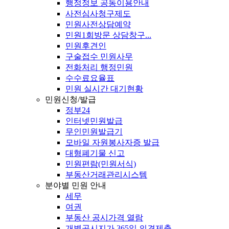
행정정보 공동이용안내
사전심사청구제도
민원사전상담예약
민원1회방문 상담창구...
민원후견인
구술접수 민원사무
전화처리 행정민원
수수료요율표
민원 실시간 대기현황
민원신청/발급
정부24
인터넷민원발급
무인민원발급기
모바일 자원봉사자증 발급
대형폐기물 신고
민원편람(민원서식)
부동산거래관리시스템
분야별 민원 안내
세무
여권
부동산 공시가격 열람
개별공시지가 365일 의견제출