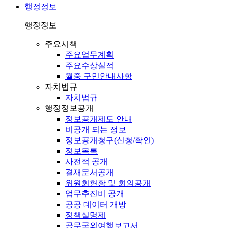
행정정보
행정정보
주요시책
주요업무계획
주요수상실적
월중 구민안내사항
자치법규
자치법규
행정정보공개
정보공개제도 안내
비공개 되는 정보
정보공개청구(신청/확인)
정보목록
사전적 공개
결재문서공개
위원회현황 및 회의공개
업무추진비 공개
공공 데이터 개방
정책실명제
공무국외여행보고서