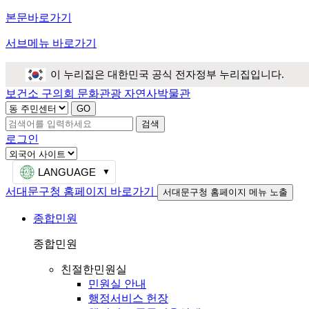
본문바로가기
서브메뉴 바로가기
이 누리집은 대한민국 공식 전자정부 누리집입니다.
보건소
구의회
문화관광
자연사박물관
검색
로그인
LANGUAGE
서대문구청 홈페이지 바로가기
서대문구청 홈페이지 메뉴 노출
종합민원
종합민원
친절한민원실
민원실 안내
행정서비스 헌장