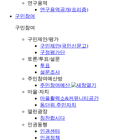
연구용역
연구용역공개(프리즘)
구민참여
구민참여
구민제안/평가
구민제안(국민신문고)
구정평가단
토론/투표/설문
투표
설문조사
주민참여예산방
주민참여예산
마을·자치
마을활력소&커뮤니티공간
동단위 주민자치
열린광장
칭찬합시다
인권동행
인권센터
인권정책