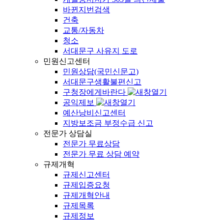
바뀐지번검색
건축
교통/자동차
청소
서대문구 사유지 도로
민원신고센터
민원상담(국민신문고)
서대문구생활불편신고
구청장에게바란다
공익제보
예산낭비신고센터
지방보조금 부정수급 신고
전문가 상담실
전문가 무료상담
전문가 무료 상담 예약
규제개혁
규제신고센터
규제입증요청
규제개혁안내
규제목록
규제정보