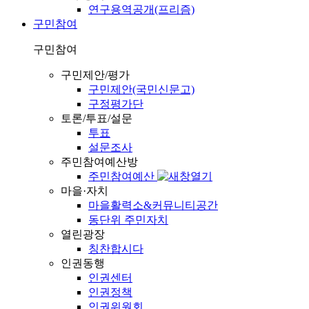
연구용역공개(프리즘)
구민참여
구민참여
구민제안/평가
구민제안(국민신문고)
구정평가단
토론/투표/설문
투표
설문조사
주민참여예산방
주민참여예산
마을·자치
마을활력소&커뮤니티공간
동단위 주민자치
열린광장
칭찬합시다
인권동행
인권센터
인권정책
인권위원회