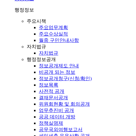
행정정보
주요시책
주요업무계획
주요수상실적
월중 구민안내사항
자치법규
자치법규
행정정보공개
정보공개제도 안내
비공개 되는 정보
정보공개청구(신청/확인)
정보목록
사전적 공개
결재문서공개
위원회현황 및 회의공개
업무추진비 공개
공공 데이터 개방
정책실명제
공무국외여행보고서
세입세출 운용상황 공개