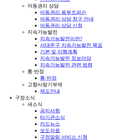
아동권리 상담
아동권리 옴부즈퍼슨
아동권리 상담 창구 안내
아동권리 상담 신청
지속가능발전
지속가능발전이란?
서대문구 지속가능발전 목표
기본 및 이행계획
지속가능발전 정보마당
지속가능발전 관련 법령
통·반장
통·반장
고향사랑기부제
제도안내
구정소식
새소식
공지사항
타기관소식
카드뉴스
보도자료
구정알림 서비스 신청