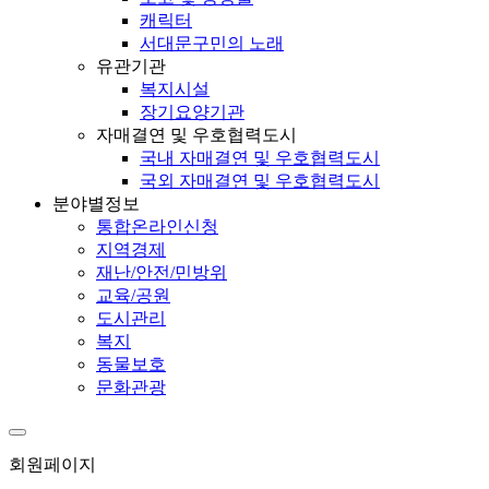
캐릭터
서대문구민의 노래
유관기관
복지시설
장기요양기관
자매결연 및 우호협력도시
국내 자매결연 및 우호협력도시
국외 자매결연 및 우호협력도시
분야별정보
통합온라인신청
지역경제
재난/안전/민방위
교육/공원
도시관리
복지
동물보호
문화관광
회원페이지