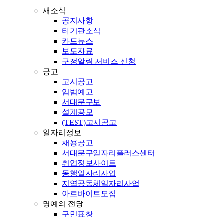
새소식
공지사항
타기관소식
카드뉴스
보도자료
구정알림 서비스 신청
공고
고시공고
입법예고
서대문구보
설계공모
(TEST)고시공고
일자리정보
채용공고
서대문구일자리플러스센터
취업정보사이트
동행일자리사업
지역공동체일자리사업
아르바이트모집
명예의 전당
구민표창