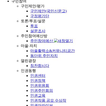
구민참여
구민제안/평가
구민제안(국민신문고)
구정평가단
토론/투표/설문
투표
설문조사
주민참여예산방
주민참여예산
마을·자치
마을활력소&커뮤니티공간
동단위 주민자치
열린광장
칭찬합시다
인권동행
인권센터
인권정책
인권위원회
인권주민회의
인권교육
인권작품 공모 수상작
인권아카이브