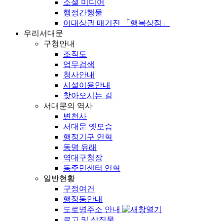
소셜 미디어
행정간행물
이대상권 매거진 「행복상점」
우리서대문
구청안내
조직도
업무검색
청사안내
시설이용안내
찾아오시는 길
서대문의 역사
변천사
서대문 옛모습
행정기구 연혁
동명 유래
역대구청장
동주민센터 연혁
일반현황
구정여건
행정동안내
도로명주소 안내
로고 및 상징물