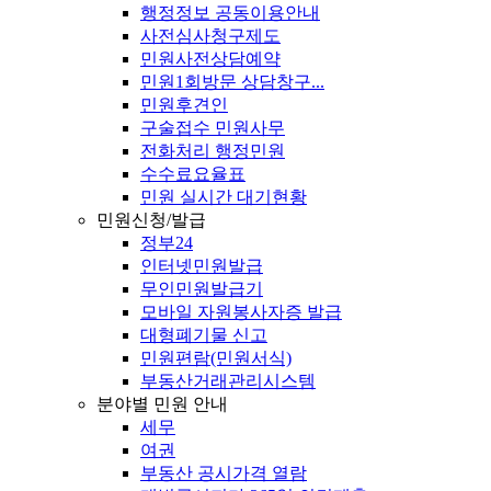
행정정보 공동이용안내
사전심사청구제도
민원사전상담예약
민원1회방문 상담창구...
민원후견인
구술접수 민원사무
전화처리 행정민원
수수료요율표
민원 실시간 대기현황
민원신청/발급
정부24
인터넷민원발급
무인민원발급기
모바일 자원봉사자증 발급
대형폐기물 신고
민원편람(민원서식)
부동산거래관리시스템
분야별 민원 안내
세무
여권
부동산 공시가격 열람