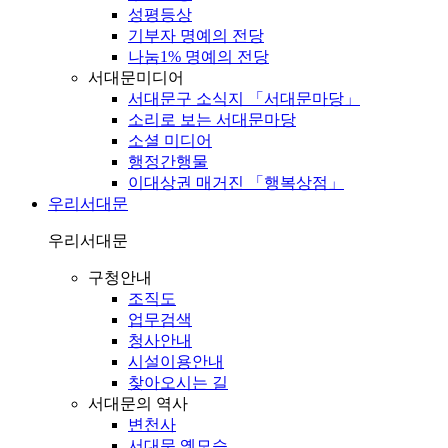
성평등상
기부자 명예의 전당
나눔1% 명예의 전당
서대문미디어
서대문구 소식지 「서대문마당」
소리로 보는 서대문마당
소셜 미디어
행정간행물
이대상권 매거진 「행복상점」
우리서대문
우리서대문
구청안내
조직도
업무검색
청사안내
시설이용안내
찾아오시는 길
서대문의 역사
변천사
서대문 옛모습