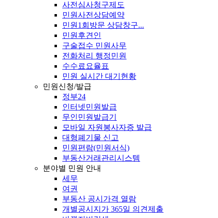
사전심사청구제도
민원사전상담예약
민원1회방문 상담창구...
민원후견인
구술접수 민원사무
전화처리 행정민원
수수료요율표
민원 실시간 대기현황
민원신청/발급
정부24
인터넷민원발급
무인민원발급기
모바일 자원봉사자증 발급
대형폐기물 신고
민원편람(민원서식)
부동산거래관리시스템
분야별 민원 안내
세무
여권
부동산 공시가격 열람
개별공시지가 365일 의견제출