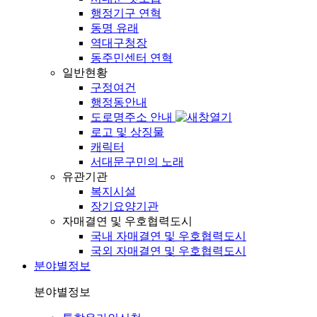
행정기구 연혁
동명 유래
역대구청장
동주민센터 연혁
일반현황
구정여건
행정동안내
도로명주소 안내
로고 및 상징물
캐릭터
서대문구민의 노래
유관기관
복지시설
장기요양기관
자매결연 및 우호협력도시
국내 자매결연 및 우호협력도시
국외 자매결연 및 우호협력도시
분야별정보
분야별정보