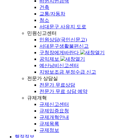
바뀐지번검색
건축
교통/자동차
청소
서대문구 사유지 도로
민원신고센터
민원상담(국민신문고)
서대문구생활불편신고
구청장에게바란다
공익제보
예산낭비신고센터
지방보조금 부정수급 신고
전문가 상담실
전문가 무료상담
전문가 무료 상담 예약
규제개혁
규제신고센터
규제입증요청
규제개혁안내
규제목록
규제정보
행정정보