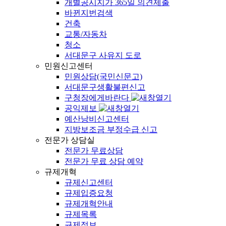
개별공시지가 365일 의견제출
바뀐지번검색
건축
교통/자동차
청소
서대문구 사유지 도로
민원신고센터
민원상담(국민신문고)
서대문구생활불편신고
구청장에게바란다
공익제보
예산낭비신고센터
지방보조금 부정수급 신고
전문가 상담실
전문가 무료상담
전문가 무료 상담 예약
규제개혁
규제신고센터
규제입증요청
규제개혁안내
규제목록
규제정보