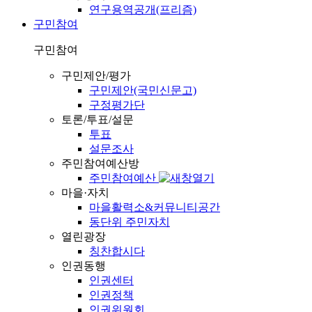
연구용역공개(프리즘)
구민참여
구민참여
구민제안/평가
구민제안(국민신문고)
구정평가단
토론/투표/설문
투표
설문조사
주민참여예산방
주민참여예산
마을·자치
마을활력소&커뮤니티공간
동단위 주민자치
열린광장
칭찬합시다
인권동행
인권센터
인권정책
인권위원회