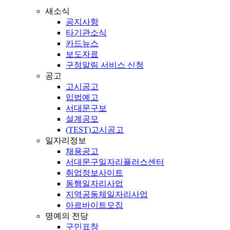
새소식
공지사항
타기관소식
카드뉴스
보도자료
구정알림 서비스 신청
공고
고시공고
입법예고
서대문구보
설계공모
(TEST)고시공고
일자리정보
채용공고
서대문구일자리플러스센터
취업정보사이트
동행일자리사업
지역공동체일자리사업
아르바이트모집
명예의 전당
구민표창