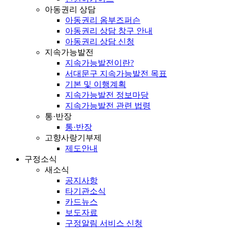
아동권리 상담
아동권리 옴부즈퍼슨
아동권리 상담 창구 안내
아동권리 상담 신청
지속가능발전
지속가능발전이란?
서대문구 지속가능발전 목표
기본 및 이행계획
지속가능발전 정보마당
지속가능발전 관련 법령
통·반장
통·반장
고향사랑기부제
제도안내
구정소식
새소식
공지사항
타기관소식
카드뉴스
보도자료
구정알림 서비스 신청