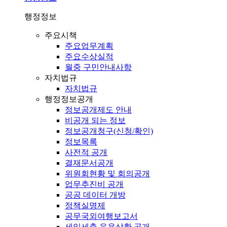
행정정보
주요시책
주요업무계획
주요수상실적
월중 구민안내사항
자치법규
자치법규
행정정보공개
정보공개제도 안내
비공개 되는 정보
정보공개청구(신청/확인)
정보목록
사전적 공개
결재문서공개
위원회현황 및 회의공개
업무추진비 공개
공공 데이터 개방
정책실명제
공무국외여행보고서
세입세출 운용상황 공개