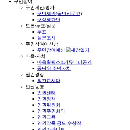
구민참여
구민제안/평가
구민제안(국민신문고)
구정평가단
토론/투표/설문
투표
설문조사
주민참여예산방
주민참여예산
마을·자치
마을활력소&커뮤니티공간
동단위 주민자치
열린광장
칭찬합시다
인권동행
인권센터
인권정책
인권위원회
인권주민회의
인권교육
인권작품 공모 수상작
인권아카이브