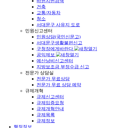
바뀐지번검색
건축
교통/자동차
청소
서대문구 사유지 도로
민원신고센터
민원상담(국민신문고)
서대문구생활불편신고
구청장에게바란다
공익제보
예산낭비신고센터
지방보조금 부정수급 신고
전문가 상담실
전문가 무료상담
전문가 무료 상담 예약
규제개혁
규제신고센터
규제입증요청
규제개혁안내
규제목록
규제정보
행정정보