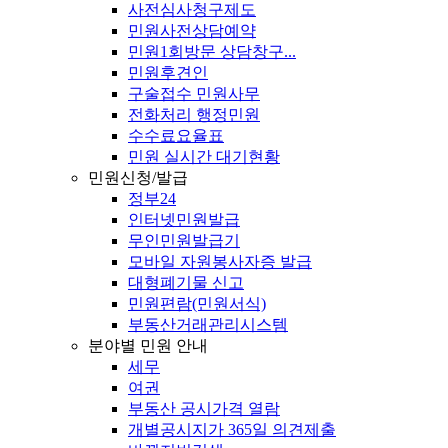
사전심사청구제도
민원사전상담예약
민원1회방문 상담창구...
민원후견인
구술접수 민원사무
전화처리 행정민원
수수료요율표
민원 실시간 대기현황
민원신청/발급
정부24
인터넷민원발급
무인민원발급기
모바일 자원봉사자증 발급
대형폐기물 신고
민원편람(민원서식)
부동산거래관리시스템
분야별 민원 안내
세무
여권
부동산 공시가격 열람
개별공시지가 365일 의견제출