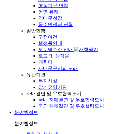
행정기구 연혁
동명 유래
역대구청장
동주민센터 연혁
일반현황
구정여건
행정동안내
도로명주소 안내
로고 및 상징물
캐릭터
서대문구민의 노래
유관기관
복지시설
장기요양기관
자매결연 및 우호협력도시
국내 자매결연 및 우호협력도시
국외 자매결연 및 우호협력도시
분야별정보
분야별정보