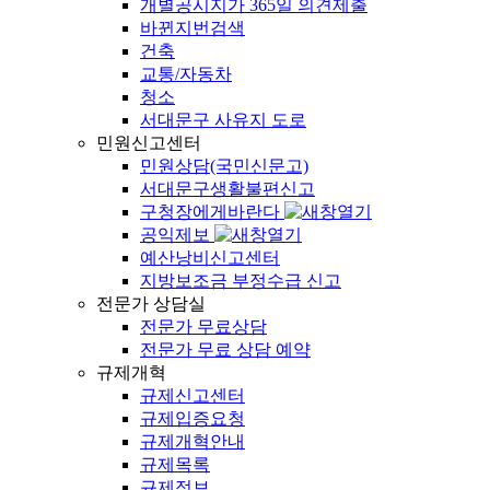
개별공시지가 365일 의견제출
바뀐지번검색
건축
교통/자동차
청소
서대문구 사유지 도로
민원신고센터
민원상담(국민신문고)
서대문구생활불편신고
구청장에게바란다
공익제보
예산낭비신고센터
지방보조금 부정수급 신고
전문가 상담실
전문가 무료상담
전문가 무료 상담 예약
규제개혁
규제신고센터
규제입증요청
규제개혁안내
규제목록
규제정보