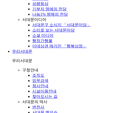
성평등상
기부자 명예의 전당
나눔1% 명예의 전당
서대문미디어
서대문구 소식지 「서대문마당」
소리로 보는 서대문마당
소셜 미디어
행정간행물
이대상권 매거진 「행복상점」
우리서대문
우리서대문
구청안내
조직도
업무검색
청사안내
시설이용안내
찾아오시는 길
서대문의 역사
변천사
서대문 옛모습