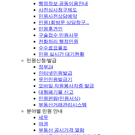
행정정보 공동이용안내
사전심사청구제도
민원사전상담예약
민원1회방문 상담창구...
민원후견인
구술접수 민원사무
전화처리 행정민원
수수료요율표
민원 실시간 대기현황
민원신청/발급
정부24
인터넷민원발급
무인민원발급기
모바일 자원봉사자증 발급
대형폐기물 신고
민원편람(민원서식)
부동산거래관리시스템
분야별 민원 안내
세무
여권
부동산 공시가격 열람