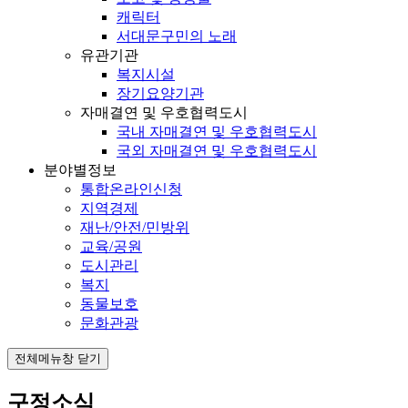
캐릭터
서대문구민의 노래
유관기관
복지시설
장기요양기관
자매결연 및 우호협력도시
국내 자매결연 및 우호협력도시
국외 자매결연 및 우호협력도시
분야별정보
통합온라인신청
지역경제
재난/안전/민방위
교육/공원
도시관리
복지
동물보호
문화관광
전체메뉴창 닫기
구정소식