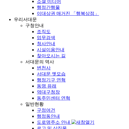
소셜 미디어
행정간행물
이대상권 매거진 「행복상점」
우리서대문
구청안내
조직도
업무검색
청사안내
시설이용안내
찾아오시는 길
서대문의 역사
변천사
서대문 옛모습
행정기구 연혁
동명 유래
역대구청장
동주민센터 연혁
일반현황
구정여건
행정동안내
도로명주소 안내
로고 및 상징물