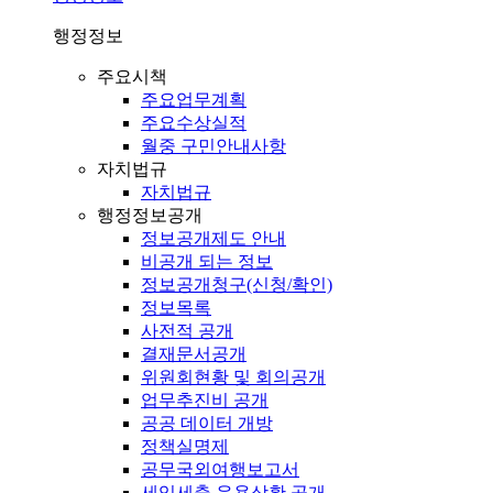
행정정보
주요시책
주요업무계획
주요수상실적
월중 구민안내사항
자치법규
자치법규
행정정보공개
정보공개제도 안내
비공개 되는 정보
정보공개청구(신청/확인)
정보목록
사전적 공개
결재문서공개
위원회현황 및 회의공개
업무추진비 공개
공공 데이터 개방
정책실명제
공무국외여행보고서
세입세출 운용상황 공개