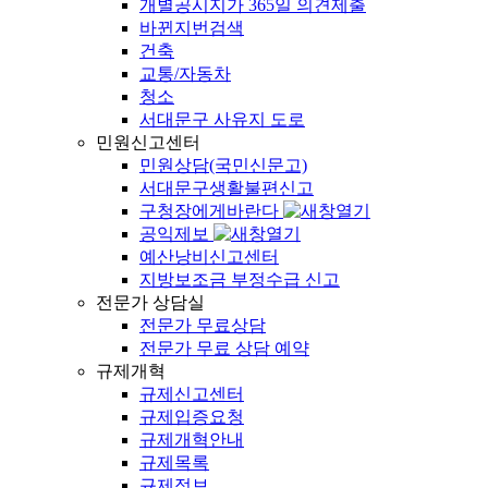
개별공시지가 365일 의견제출
바뀐지번검색
건축
교통/자동차
청소
서대문구 사유지 도로
민원신고센터
민원상담(국민신문고)
서대문구생활불편신고
구청장에게바란다
공익제보
예산낭비신고센터
지방보조금 부정수급 신고
전문가 상담실
전문가 무료상담
전문가 무료 상담 예약
규제개혁
규제신고센터
규제입증요청
규제개혁안내
규제목록
규제정보