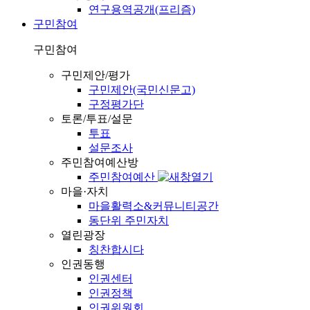
연구용역공개(프리즘)
구민참여
구민참여
구민제안/평가
구민제안(국민신문고)
구정평가단
토론/투표/설문
투표
설문조사
주민참여예산방
주민참여예산
마을·자치
마을활력소&커뮤니티공간
동단위 주민자치
열린광장
칭찬합시다
인권동행
인권센터
인권정책
인권위원회