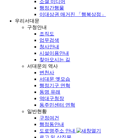
소셜 미디어
행정간행물
이대상권 매거진 「행복상점」
우리서대문
구청안내
조직도
업무검색
청사안내
시설이용안내
찾아오시는 길
서대문의 역사
변천사
서대문 옛모습
행정기구 연혁
동명 유래
역대구청장
동주민센터 연혁
일반현황
구정여건
행정동안내
도로명주소 안내
로고 및 상징물