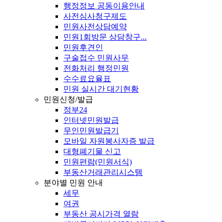
행정정보 공동이용안내
사전심사청구제도
민원사전상담예약
민원1회방문 상담창구...
민원후견인
구술접수 민원사무
전화처리 행정민원
수수료요율표
민원 실시간 대기현황
민원신청/발급
정부24
인터넷민원발급
무인민원발급기
모바일 자원봉사자증 발급
대형폐기물 신고
민원편람(민원서식)
부동산거래관리시스템
분야별 민원 안내
세무
여권
부동산 공시가격 열람