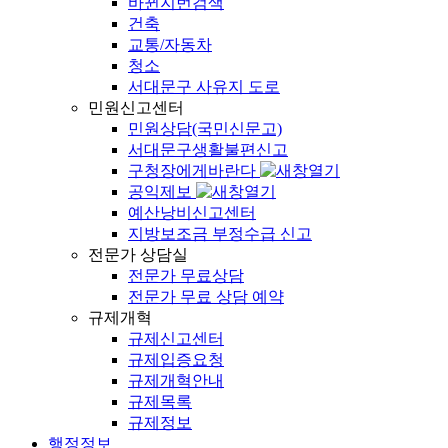
바뀐지번검색
건축
교통/자동차
청소
서대문구 사유지 도로
민원신고센터
민원상담(국민신문고)
서대문구생활불편신고
구청장에게바란다
공익제보
예산낭비신고센터
지방보조금 부정수급 신고
전문가 상담실
전문가 무료상담
전문가 무료 상담 예약
규제개혁
규제신고센터
규제입증요청
규제개혁안내
규제목록
규제정보
행정정보