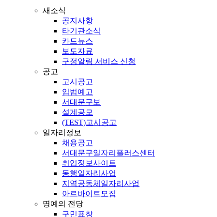
새소식
공지사항
타기관소식
카드뉴스
보도자료
구정알림 서비스 신청
공고
고시공고
입법예고
서대문구보
설계공모
(TEST)고시공고
일자리정보
채용공고
서대문구일자리플러스센터
취업정보사이트
동행일자리사업
지역공동체일자리사업
아르바이트모집
명예의 전당
구민표창