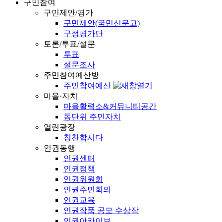
구민참여
구민제안/평가
구민제안(국민신문고)
구정평가단
토론/투표/설문
투표
설문조사
주민참여예산방
주민참여예산
마을·자치
마을활력소&커뮤니티공간
동단위 주민자치
열린광장
칭찬합시다
인권동행
인권센터
인권정책
인권위원회
인권주민회의
인권교육
인권작품 공모 수상작
인권아카이브