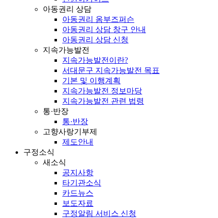
아동권리 상담
아동권리 옴부즈퍼슨
아동권리 상담 창구 안내
아동권리 상담 신청
지속가능발전
지속가능발전이란?
서대문구 지속가능발전 목표
기본 및 이행계획
지속가능발전 정보마당
지속가능발전 관련 법령
통·반장
통·반장
고향사랑기부제
제도안내
구정소식
새소식
공지사항
타기관소식
카드뉴스
보도자료
구정알림 서비스 신청