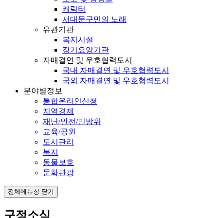
캐릭터
서대문구민의 노래
유관기관
복지시설
장기요양기관
자매결연 및 우호협력도시
국내 자매결연 및 우호협력도시
국외 자매결연 및 우호협력도시
분야별정보
통합온라인신청
지역경제
재난/안전/민방위
교육/공원
도시관리
복지
동물보호
문화관광
전체메뉴창 닫기
구정소식