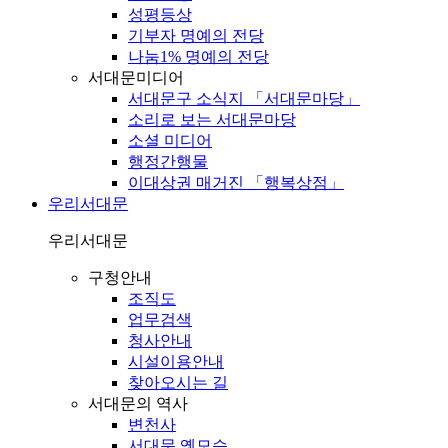
성평등상
기부자 명예의 전당
나눔1% 명예의 전당
서대문미디어
서대문구 소식지 「서대문마당」
소리로 보는 서대문마당
소셜 미디어
행정간행물
이대상권 매거진 「행복상점」
우리서대문
우리서대문
구청안내
조직도
업무검색
청사안내
시설이용안내
찾아오시는 길
서대문의 역사
변천사
서대문 옛모습