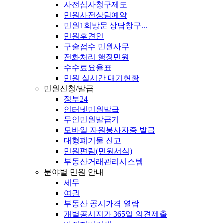
사전심사청구제도
민원사전상담예약
민원1회방문 상담창구...
민원후견인
구술접수 민원사무
전화처리 행정민원
수수료요율표
민원 실시간 대기현황
민원신청/발급
정부24
인터넷민원발급
무인민원발급기
모바일 자원봉사자증 발급
대형폐기물 신고
민원편람(민원서식)
부동산거래관리시스템
분야별 민원 안내
세무
여권
부동산 공시가격 열람
개별공시지가 365일 의견제출