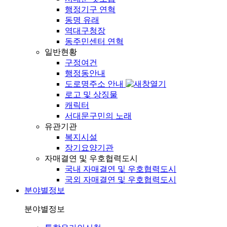
행정기구 연혁
동명 유래
역대구청장
동주민센터 연혁
일반현황
구정여건
행정동안내
도로명주소 안내
로고 및 상징물
캐릭터
서대문구민의 노래
유관기관
복지시설
장기요양기관
자매결연 및 우호협력도시
국내 자매결연 및 우호협력도시
국외 자매결연 및 우호협력도시
분야별정보
분야별정보