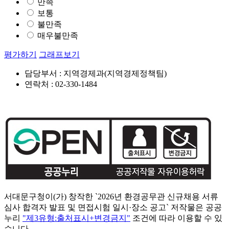
만족
보통
불만족
매우불만족
평가하기
그래프보기
담당부서 : 지역경제과(지역경제정책팀)
연락처 : 02-330-1484
서대문구청이(가) 창작한 `2026년 환경공무관 신규채용 서류
심사 합격자 발표 및 면접시험 일시·장소 공고` 저작물은 공공
누리
"제3유형:출처표시+변경금지"
조건에 따라 이용할 수 있
습니다.