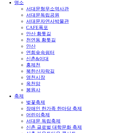
명소
서대문형무소역사관
서대문독립공원
서대문자연사박물관
CAFE폭포
안산 황톳길
천연동 황톳길
안산
연희숲속쉼터
신촌&이대
홍제천
북한산자락길
영천시장
옥천암
봉원사
축제
벚꽃축제
장애인 한가족 한마당 축제
어린이축제
서대문 독립축제
신촌 글로벌 대학문화 축제