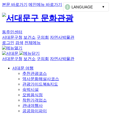
본문 바로가기
메인메뉴 바로가기
LANGUAGE
동주민센터
서대문구청
보건소
구의회
자연사박물관
로그인
검색
전체메뉴
서대문구청
보건소
구의회
자연사박물관
서대문 여행
추천관광코스
역사문화해설사코스
관광가이드북&지도
숙박시설
모범음식점
착한가격업소
관내여행사
공공와이파이