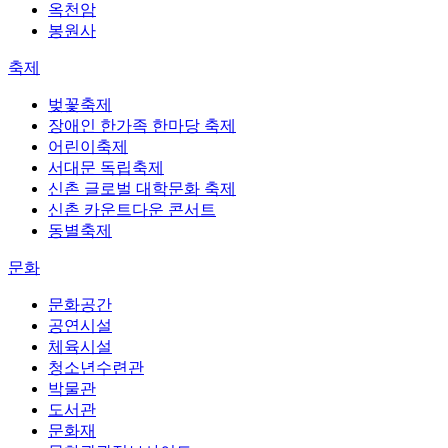
옥천암
봉원사
축제
벚꽃축제
장애인 한가족 한마당 축제
어린이축제
서대문 독립축제
신촌 글로벌 대학문화 축제
신촌 카운트다운 콘서트
동별축제
문화
문화공간
공연시설
체육시설
청소년수련관
박물관
도서관
문화재