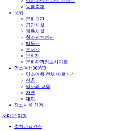
신촌 카운트다운 콘서트
동별축제
문화
문화공간
공연시설
체육시설
청소년수련관
박물관
도서관
문화재
문화관광정보사이트
명소여행360VR
명소여행 전체 바로가기
신촌
역사와 교육
자연
대학
장소사용 신청
서대문 여행
추천관광코스