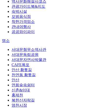
역사문화해설사코스
관광가이드북&지도
숙박시설
모범음식점
착한가격업소
관내여행사
공공와이파이
명소
서대문형무소역사관
서대문독립공원
서대문자연사박물관
CAFE폭포
안산 황톳길
천연동 황톳길
안산
연희숲속쉼터
신촌&이대
홍제천
북한산자락길
영천시장