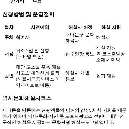
참가비
무료
신청방법 및 운영절차
절차
사전예약
해설사 배정
해설 지원
서대문구 문화
주체
참여자
해설사
체육과
해설 지원
최소 2일 전 신청
내용
접수현황 통보
※ 코스출발장
(2~10명 모집)
소에서 미팅
해당 코스별 우측 해설
사코스 예약신청 클릭
해설사 개별
방법
현장 해설
(서울시공공서비스 예
통보
약사이트로 이동)
역사문화해설사코스
서대문을 방문하는 관광객들의 이해와 감상, 체험 기회를 제공
하기 위하여 역사·문화·자연 등 도보관광코스 전반에 대한 전
문적인 해설을 제공하는 문화관광 해설프로그램입니다.