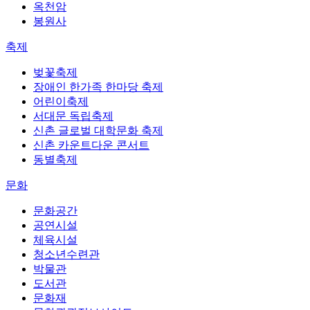
옥천암
봉원사
축제
벚꽃축제
장애인 한가족 한마당 축제
어린이축제
서대문 독립축제
신촌 글로벌 대학문화 축제
신촌 카운트다운 콘서트
동별축제
문화
문화공간
공연시설
체육시설
청소년수련관
박물관
도서관
문화재