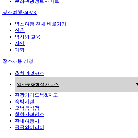
문화관광정보사이트
명소여행360VR
명소여행 전체 바로가기
신촌
역사와 교육
자연
대학
장소사용 신청
추천관광코스
역사문화해설사코스
관광가이드북&지도
숙박시설
모범음식점
착한가격업소
관내여행사
공공와이파이