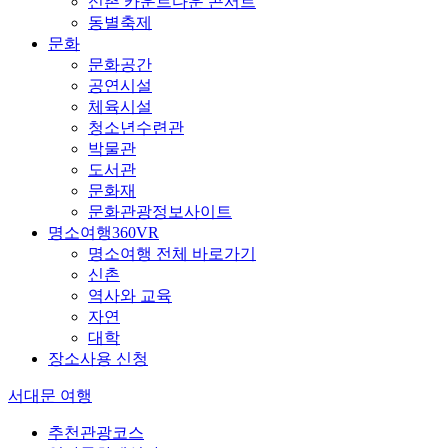
신촌 카운트다운 콘서트
동별축제
문화
문화공간
공연시설
체육시설
청소년수련관
박물관
도서관
문화재
문화관광정보사이트
명소여행360VR
명소여행 전체 바로가기
신촌
역사와 교육
자연
대학
장소사용 신청
서대문 여행
추천관광코스