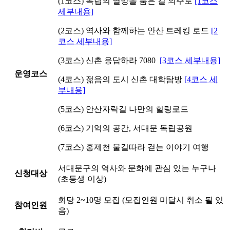
(1코스) 독립의 열망을 품은 길 의주로
[1코스
세부내용]
(2코스) 역사와 함께하는 안산 트레킹 로드
[2
코스 세부내용]
(3코스) 신촌 응답하라 7080
[3코스 세부내용]
운영코스
(4코스) 젊음의 도시 신촌 대학탐방
[4코스 세
부내용]
(5코스) 안산자락길 나만의 힐링로드
(6코스) 기억의 공간, 서대문 독립공원
(7코스) 홍제천 물길따라 걷는 이야기 여행
서대문구의 역사와 문화에 관심 있는 누구나
신청대상
(초등생 이상)
회당 2~10명 모집 (모집인원 미달시 취소 될 있
참여인원
음)