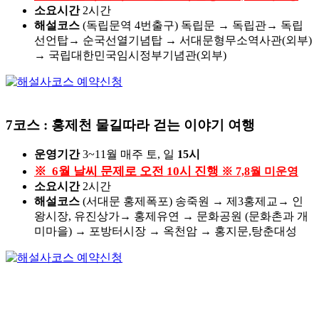
소요시간
2시간
해설코스
(독립문역 4번출구)
독립문 → 독립관→ 독립
선언탑→ 순국선열기념탑 → 서대문형무소역사관(외부)
→ 국립대한민국임시정부기념관(외부)
7코스 : 홍제천 물길따라 걷는 이야기 여행
운영기간
3~11월 매주 토, 일
15시
※ 6월 날씨 문제로 오전 10시 진행
※ 7,8월 미운영
소요시간
2시간
해설코스
(서대문 홍제폭포)
송죽원 → 제3홍제교→ 인
왕시장, 유진상가→ 홍제유연 → 문화공원 (문화촌과 개
미마을) → 포방터시장 → 옥천암 → 홍지문,탕춘대성