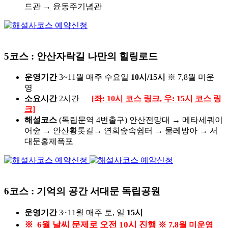
드관 → 윤동주기념관
5코스 : 안산자락길 나만의 힐링로드
운영기간
3~11월 매주 수요일
10시/15시
※ 7,8월 미운
영
소요시간
2시간
[좌: 10시 코스 링크, 우: 15시 코스 링
크]
해설코스
(독립문역 4번출구)
안산전망대 → 메타세쿼이
어숲 → 안산황톳길→ 연희숲속쉼터 → 물레방아 → 서
대문홍제폭포
6코스 : 기억의 공간 서대문 독립공원
운영기간
3~11월 매주 토, 일
15시
※ 6월 날씨 문제로 오전 10시 진행
※ 7,8월 미운영