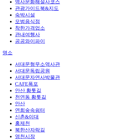
역사문화해설사코스
관광가이드북&지도
숙박시설
모범음식점
착한가격업소
관내여행사
공공와이파이
명소
서대문형무소역사관
서대문독립공원
서대문자연사박물관
CAFE폭포
안산 황톳길
천연동 황톳길
안산
연희숲속쉼터
신촌&이대
홍제천
북한산자락길
영천시장