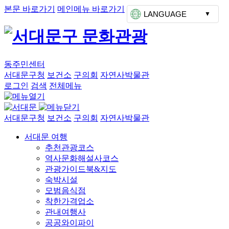
본문 바로가기
메인메뉴 바로가기
LANGUAGE
동주민센터
서대문구청
보건소
구의회
자연사박물관
로그인
검색
전체메뉴
서대문구청
보건소
구의회
자연사박물관
서대문 여행
추천관광코스
역사문화해설사코스
관광가이드북&지도
숙박시설
모범음식점
착한가격업소
관내여행사
공공와이파이