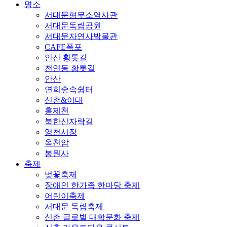
명소
서대문형무소역사관
서대문독립공원
서대문자연사박물관
CAFE폭포
안산 황톳길
천연동 황톳길
안산
연희숲속쉼터
신촌&이대
홍제천
북한산자락길
영천시장
옥천암
봉원사
축제
벚꽃축제
장애인 한가족 한마당 축제
어린이축제
서대문 독립축제
신촌 글로벌 대학문화 축제