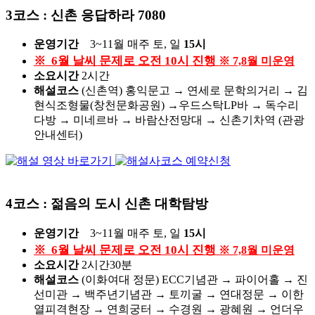
3코스 : 신촌 응답하라 7080
운영기간
3~11월 매주 토, 일
15시
※ 6월 날씨 문제로 오전 10시 진행
※ 7,8월 미운영
소요시간
2시간
해설코스
(신촌역) 홍익문고 → 연세로 문학의거리 → 김
현식조형물(창천문화공원) →우드스탁LP바 → 독수리
다방 → 미네르바 → 바람산전망대 → 신촌기차역 (관광
안내센터)
4코스 : 젊음의 도시 신촌 대학탐방
운영기간
3~11월 매주 토, 일
15시
※ 6월 날씨 문제로 오전 10시 진행
※ 7,8월 미운영
소요시간
2시간30분
해설코스
(이화여대 정문) ECC기념관 → 파이어홀 → 진
선미관 → 백주년기념관 → 토끼굴 → 연대정문 → 이한
열피격현장 → 연희궁터 → 수경원 → 광혜원 → 언더우