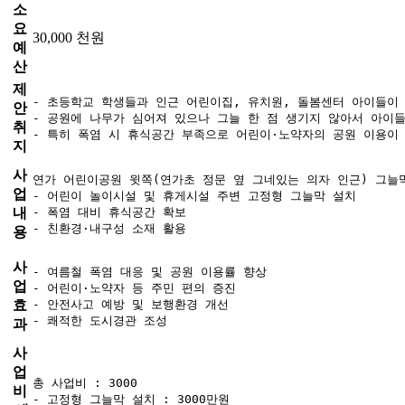
소
요
30,000 천원
예
산
제
- 초등학교 학생들과 인근 어린이집, 유치원, 돌봄센터 아이들이
안
- 공원에 나무가 심어져 있으나 그늘 한 점 생기지 않아서 아이
취
- 특히 폭염 시 휴식공간 부족으로 어린이·노약자의 공원 이용이
지
사
연가 어린이공원 윗쪽(연가초 정문 옆 그네있는 의자 인근) 그늘막
업
- 어린이 놀이시설 및 휴게시설 주변 고정형 그늘막 설치

내
- 폭염 대비 휴식공간 확보

- 친환경·내구성 소재 활용
용
사
- 여름철 폭염 대응 및 공원 이용률 향상

업
- 어린이·노약자 등 주민 편의 증진

효
- 안전사고 예방 및 보행환경 개선

- 쾌적한 도시경관 조성
과
사
업
총 사업비 : 3000

비