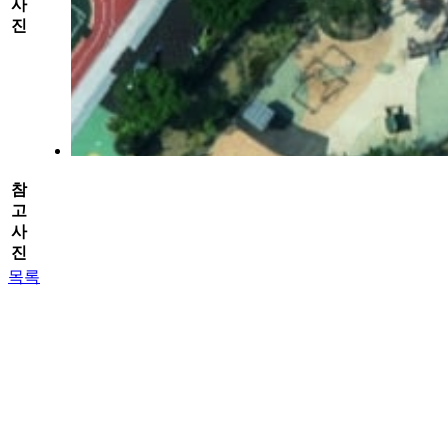
사
진
참
고
사
진
목록