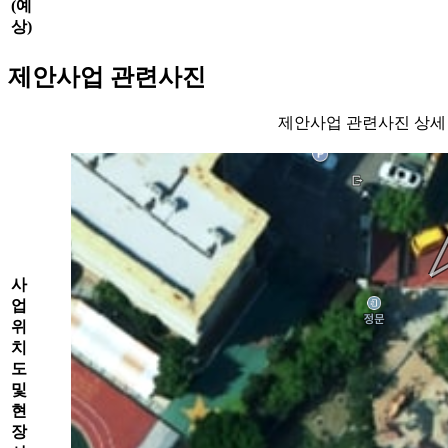
(예
상)
제안사업 관련사진
제안사업 관련사진 상세
사
업
위
치
도
및
현
장