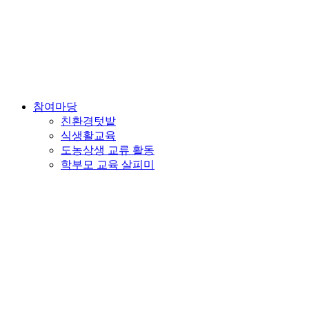
참여마당
친환경텃밭
식생활교육
도농상생 교류 활동
학부모 교육 살피미