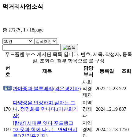
먹거리사업소식
총
171
건, 1 / 18page
푸드플랜 뉴스 게시판 목록 입니다. 번호, 제목, 작성자, 등록
일, 조회수, 첨부 항목으로 로 구성
번
담당
제목
등록일
조회
호
부서
사회
까마중과 블루베리(곽은경기자)
적경
2022.12.23
522
제과
다양성을 인정하며 살자는 그
지역
170
녀, 정명화를 만나다.(이찬희기
경제
2024.12.19
887
자)
과
[탐방] 서대문 잇다 푸드뱅크
지역
169
"이웃과 함께 나누는 연말연시
경제
2024.12.18
1250
를"(김양훈기자)
과