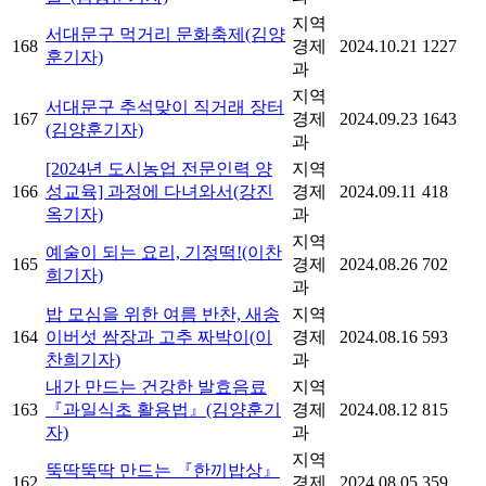
지역
서대문구 먹거리 문화축제(김양
168
경제
2024.10.21
1227
훈기자)
과
지역
서대문구 추석맞이 직거래 장터
167
경제
2024.09.23
1643
(김양훈기자)
과
[2024년 도시농업 전문인력 양
지역
166
성교육] 과정에 다녀와서(강진
경제
2024.09.11
418
옥기자)
과
지역
예술이 되는 요리, 기정떡!(이찬
165
경제
2024.08.26
702
희기자)
과
밥 모심을 위한 여름 반찬, 새송
지역
164
이버섯 쌈장과 고추 짜박이(이
경제
2024.08.16
593
찬희기자)
과
내가 만드는 건강한 발효음료
지역
163
『과일식초 활용법』(김양훈기
경제
2024.08.12
815
자)
과
지역
뚝딱뚝딱 만드는 『한끼밥상』
162
경제
2024.08.05
359