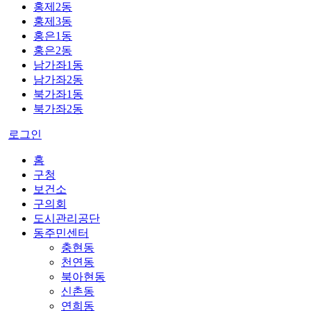
홍제2동
홍제3동
홍은1동
홍은2동
남가좌1동
남가좌2동
북가좌1동
북가좌2동
로그인
홈
구청
보건소
구의회
도시관리공단
동주민센터
충현동
천연동
북아현동
신촌동
연희동