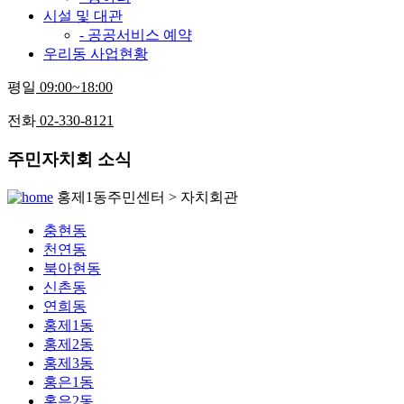
시설 및 대관
- 공공서비스 예약
우리동 사업현황
평일
09:00~18:00
전화
02-330-8121
주민자치회 소식
홍제1동주민센터 > 자치회관
충현동
천연동
북아현동
신촌동
연희동
홍제1동
홍제2동
홍제3동
홍은1동
홍은2동