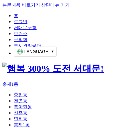
본문내용 바로가기
상단메뉴 가기
홈
로그인
서대문구청
보건소
구의회
도시관리공단
LANGUAGE
홍제1동
충현동
천연동
북아현동
신촌동
연희동
홍제1동