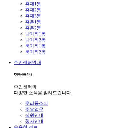
홍제1동
홍제2동
홍제3동
홍은1동
홍은2동
남가좌1동
남가좌2동
북가좌1동
북가좌2동
주민센터안내
주민센터안내
주민센터의
다양한 소식을 알려드립니다.
우리동소식
주요업무
직원안내
청사안내
유용한 정보