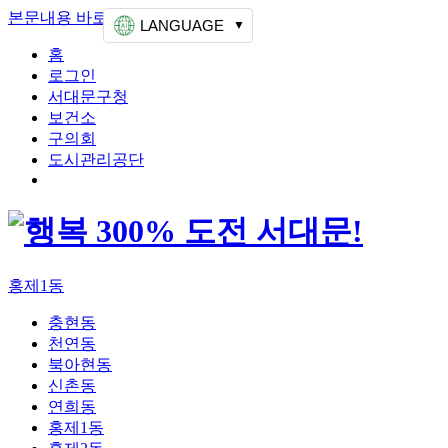
본문내용 바로가기
상단메뉴 가기
LANGUAGE
홈
로그인
서대문구청
보건소
구의회
도시관리공단
홍제1동
충현동
천연동
북아현동
신촌동
연희동
홍제1동