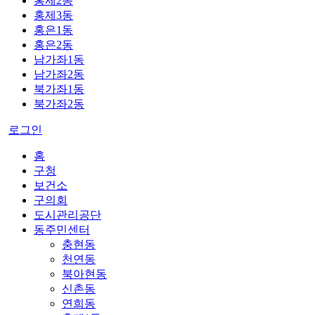
홍제2동
홍제3동
홍은1동
홍은2동
남가좌1동
남가좌2동
북가좌1동
북가좌2동
로그인
홈
구청
보건소
구의회
도시관리공단
동주민센터
충현동
천연동
북아현동
신촌동
연희동