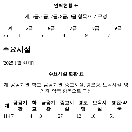
인력현황 표
계, 5급, 6급, 7급, 8급, 9급 항목으로 구성
계
5급
6급
7급
8급
9급
26
1
5
4
9
7
주요시설
[2025.1월 현재]
주요시설 현황 표
계, 공공기관, 학교, 금융기관, 종교시설, 경로당, 보육시설, 병
의원, 약국 항목으로 구성
공공기
학
금융기
종교시
경로
보육시
병원·약
계
관
교
관
설
당
설
국
114
7
4
3
27
12
10
51