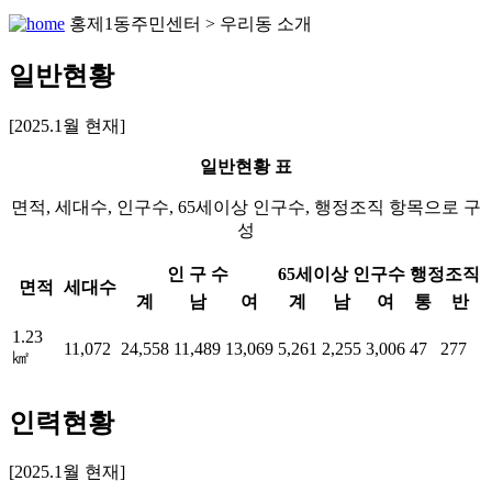
홍제1동주민센터 > 우리동 소개
일반현황
[2025.1월 현재]
일반현황 표
면적, 세대수, 인구수, 65세이상 인구수, 행정조직 항목으로 구
성
인 구 수
65세이상 인구수
행정조직
면적
세대수
계
남
여
계
남
여
통
반
1.23
11,072
24,558
11,489
13,069
5,261
2,255
3,006
47
277
㎢
인력현황
[2025.1월 현재]