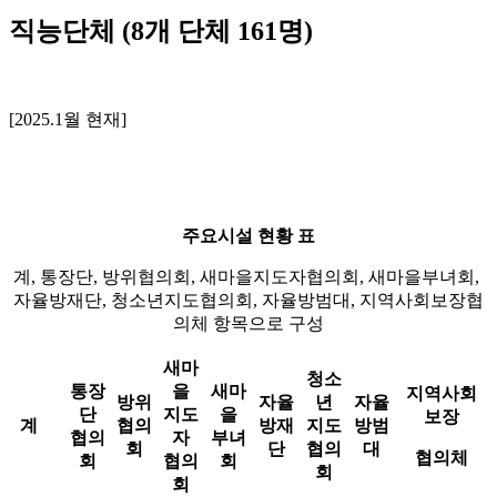
직능단체 (8개 단체 161명)
[2025.1월 현재]
주요시설 현황 표
계, 통장단, 방위협의회, 새마을지도자협의회, 새마을부녀회,
자율방재단, 청소년지도협의회, 자율방범대, 지역사회보장협
의체 항목으로 구성
새마
청소
통장
을
새마
지역사회
방위
자율
년
자율
단
지도
을
보장
계
협의
방재
지도
방범
협의
자
부녀
회
단
협의
대
협의체
회
협의
회
회
회