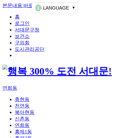
본문내용 바로가기
상단메뉴 가기
LANGUAGE
홈
로그인
서대문구청
보건소
구의회
도시관리공단
연희동
충현동
천연동
북아현동
신촌동
연희동
홍제1동