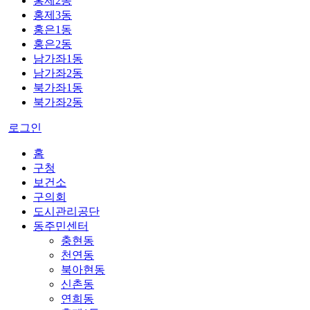
홍제2동
홍제3동
홍은1동
홍은2동
남가좌1동
남가좌2동
북가좌1동
북가좌2동
로그인
홈
구청
보건소
구의회
도시관리공단
동주민센터
충현동
천연동
북아현동
신촌동
연희동