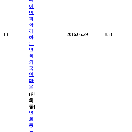
원
어
민
과
함
께
13
1
2016.06.29
838
하
는
연
희
외
국
인
마
을
[연
희
동]
연
희
동
토