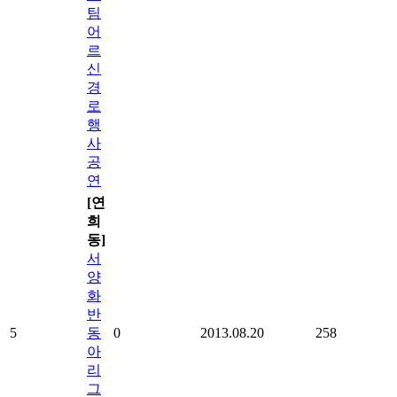
팀
어
르
신
경
로
행
사
공
연
[연
희
동]
서
양
화
반
5
동
0
2013.08.20
258
아
리
그