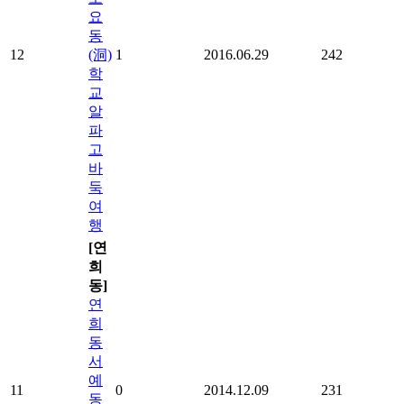
요
동
12
(洞)
1
2016.06.29
242
학
교
알
파
고
바
둑
여
행
[연
희
동]
연
희
동
서
예
11
0
2014.12.09
231
동