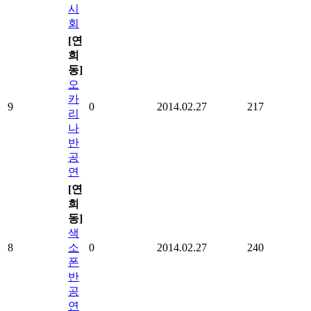
시
회
[연
희
동]
오
카
9
0
2014.02.27
217
리
나
반
공
연
[연
희
동]
색
8
소
0
2014.02.27
240
폰
반
공
연