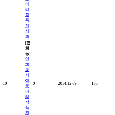
아
리
작
품
전
시
회
[연
희
동]
연
희
동
서
예
10
0
2014.12.09
180
동
아
리
작
품
전