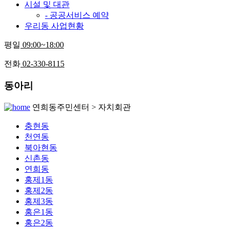
시설 및 대관
- 공공서비스 예약
우리동 사업현황
평일
09:00~18:00
전화
02-330-8115
동아리
연희동주민센터 > 자치회관
충현동
천연동
북아현동
신촌동
연희동
홍제1동
홍제2동
홍제3동
홍은1동
홍은2동