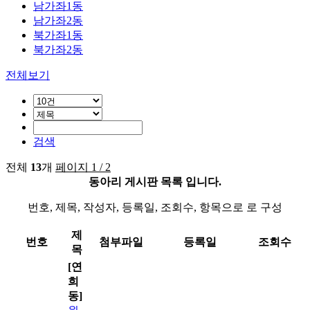
남가좌1동
남가좌2동
북가좌1동
북가좌2동
전체보기
검색
전체
13
개
페이지 1 / 2
동아리 게시판 목록 입니다.
번호, 제목, 작성자, 등록일, 조회수, 항목으로 로 구성
제
번호
첨부파일
등록일
조회수
목
[연
희
동]