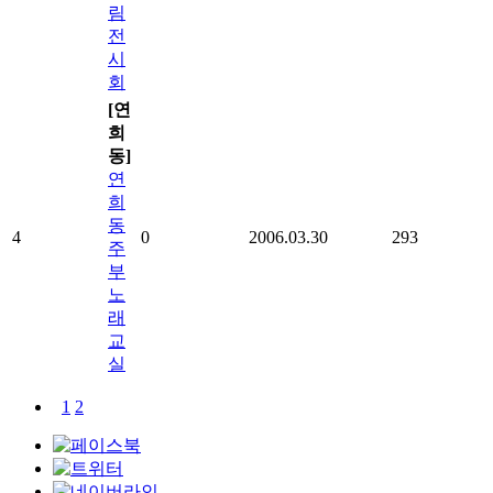
림
전
시
회
[연
희
동]
연
희
동
4
0
2006.03.30
293
주
부
노
래
교
실
1
2