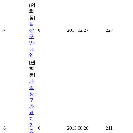
[연
희
동]
설
7
장
0
2014.02.27
227
구
반-
공
연
[연
희
동]
가
락
장
구
와
경
기
민
6
0
2013.08.20
211
요