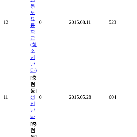
동
토
요
12
0
2015.08.11
523
동
학
교
(청
소
년
난
타)
[충
현
동]
11
성
0
2015.05.28
604
인
난
타
[충
현
동]