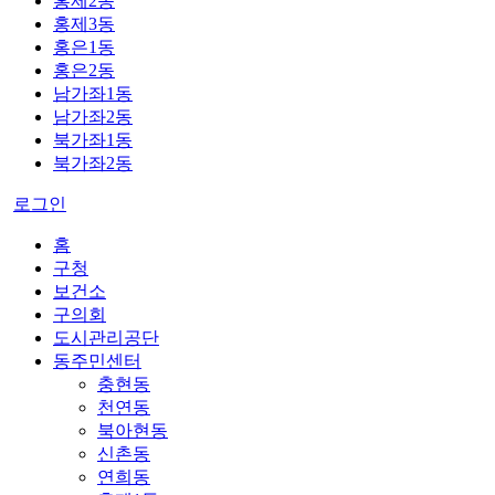
홍제2동
홍제3동
홍은1동
홍은2동
남가좌1동
남가좌2동
북가좌1동
북가좌2동
로그인
홈
구청
보건소
구의회
도시관리공단
동주민센터
충현동
천연동
북아현동
신촌동
연희동