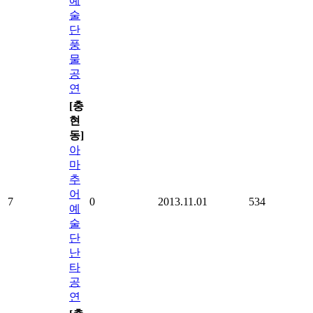
예
술
단
풍
물
공
연
[충
현
동]
아
마
추
어
7
0
2013.11.01
534
예
술
단
난
타
공
연