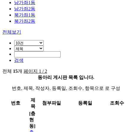
남가좌1동
남가좌2동
북가좌1동
북가좌2동
전체보기
검색
전체
15
개
페이지 1 / 2
동아리 게시판 목록 입니다.
번호, 제목, 작성자, 등록일, 조회수, 항목으로 로 구성
제
번호
첨부파일
등록일
조회수
목
[충
현
동]