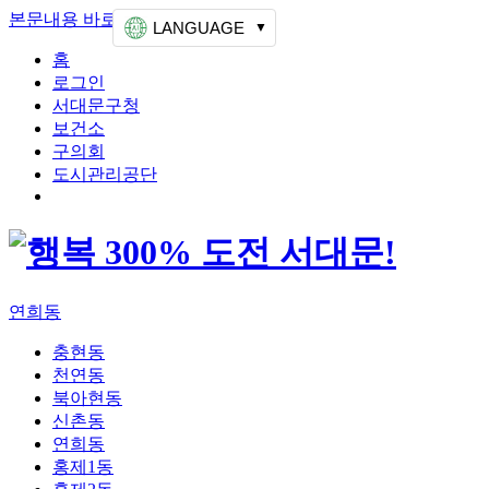
본문내용 바로가기
상단메뉴 가기
LANGUAGE
홈
로그인
서대문구청
보건소
구의회
도시관리공단
연희동
충현동
천연동
북아현동
신촌동
연희동
홍제1동