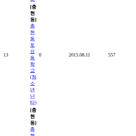
[충
현
동]
충
현
동
토
요
13
0
2015.08.11
557
동
학
교
(청
소
년
난
타)
[충
현
동]
충
현