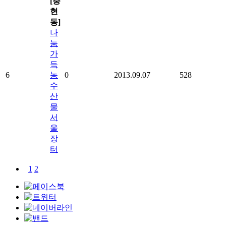
[충
현
동]
나
눔
가
득
6
농
0
2013.09.07
528
수
산
물
서
울
장
터
1
2