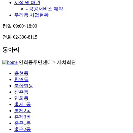
시설 및 대관
- 공공서비스 예약
우리동 사업현황
평일
09:00~18:00
전화
02-330-8115
동아리
연희동주민센터 > 자치회관
충현동
천연동
북아현동
신촌동
연희동
홍제1동
홍제2동
홍제3동
홍은1동
홍은2동