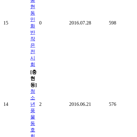
충
현
동
민
15
0
2016.07.28
598
화
반
작
은
전
시
회
[충
현
동]
청
소
14
년
2
2016.06.21
576
풍
물
동
호
회