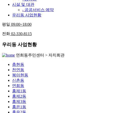
시설 및 대관
- 공공서비스 예약
우리동 사업현황
평일
09:00~18:00
전화
02-330-8115
우리동 사업현황
연희동주민센터 > 자치회관
충현동
천연동
북아현동
신촌동
연희동
홍제1동
홍제2동
홍제3동
홍은1동
홍은2동