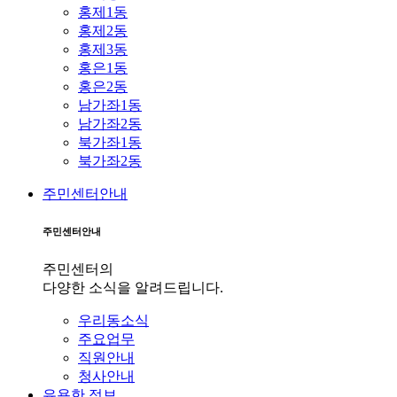
홍제1동
홍제2동
홍제3동
홍은1동
홍은2동
남가좌1동
남가좌2동
북가좌1동
북가좌2동
주민센터안내
주민센터안내
주민센터의
다양한 소식을 알려드립니다.
우리동소식
주요업무
직원안내
청사안내
유용한 정보