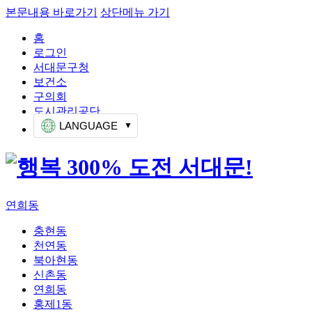
본문내용 바로가기
상단메뉴 가기
홈
로그인
서대문구청
보건소
구의회
도시관리공단
LANGUAGE
연희동
충현동
천연동
북아현동
신촌동
연희동
홍제1동