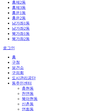
홍제2동
홍제3동
홍은1동
홍은2동
남가좌1동
남가좌2동
북가좌1동
북가좌2동
로그인
홈
구청
보건소
구의회
도시관리공단
동주민센터
충현동
천연동
북아현동
신촌동
연희동