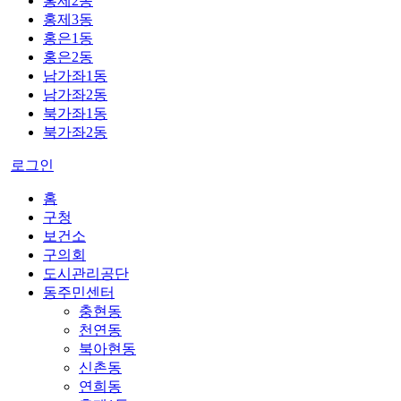
홍제2동
홍제3동
홍은1동
홍은2동
남가좌1동
남가좌2동
북가좌1동
북가좌2동
로그인
홈
구청
보건소
구의회
도시관리공단
동주민센터
충현동
천연동
북아현동
신촌동
연희동