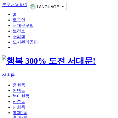
본문내용 바로가기
상단메뉴 가기
LANGUAGE
홈
로그인
서대문구청
보건소
구의회
도시관리공단
신촌동
충현동
천연동
북아현동
신촌동
연희동
홍제1동