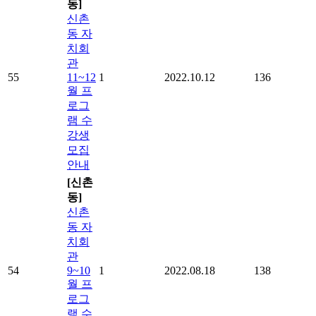
동]
신촌
동 자
치회
관
55
11~12
1
2022.10.12
136
월 프
로그
램 수
강생
모집
안내
[신촌
동]
신촌
동 자
치회
관
54
9~10
1
2022.08.18
138
월 프
로그
램 수