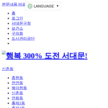
본문내용 바로가기
상단메뉴 가기
LANGUAGE
홈
로그인
서대문구청
보건소
구의회
도시관리공단
신촌동
충현동
천연동
북아현동
신촌동
연희동
홍제1동