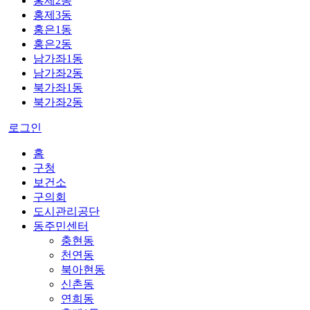
홍제2동
홍제3동
홍은1동
홍은2동
남가좌1동
남가좌2동
북가좌1동
북가좌2동
로그인
홈
구청
보건소
구의회
도시관리공단
동주민센터
충현동
천연동
북아현동
신촌동
연희동