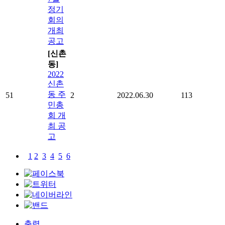
정기
회의
개최
공고
[신촌
동]
2022
신촌
동 주
51
2
2022.06.30
113
민총
회 개
최 공
고
1
2
3
4
5
6
출력