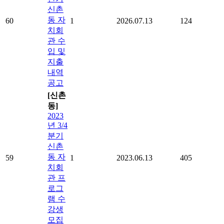
신촌
동 자
60
1
2026.07.13
124
치회
관 수
입 및
지출
내역
공고
[신촌
동]
2023
년 3/4
분기
신촌
동 자
59
1
2023.06.13
405
치회
관 프
로그
램 수
강생
모집