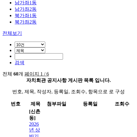
남가좌1동
남가좌2동
북가좌1동
북가좌2동
전체보기
검색
전체
60
개
페이지 1 / 6
자치회관 공지사항 게시판 목록 입니다.
번호, 제목, 작성자, 등록일, 조회수, 항목으로 로 구성
번호
제목
첨부파일
등록일
조회수
[신촌
동]
2026
년 상
반기