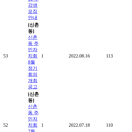
강생
모집
안내
[신촌
동]
신촌
동 주
민자
53
치회
1
2022.08.16
113
8월
정기
회의
개최
공고
[신촌
동]
신촌
동 주
민자
52
치회
1
2022.07.18
110
7월