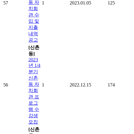
동 자
57
1
2023.01.05
125
치회
관 수
입 및
지출
내역
공고
[신촌
동]
2023
년 1/4
분기
신촌
동 자
56
1
2022.12.15
174
치회
관 프
로그
램 수
강생
모집
[신촌