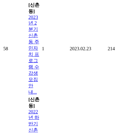
[신촌
동]
2023
년 2
분기
신촌
동 주
민자
58
1
2023.02.23
214
치 프
로그
램 수
강생
모집
안
내...
[신촌
동]
2022
년 하
반기
신촌