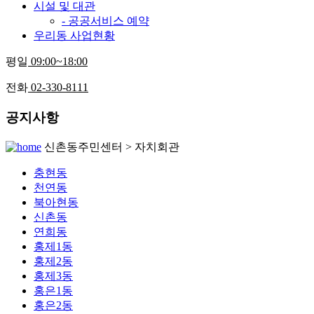
시설 및 대관
- 공공서비스 예약
우리동 사업현황
평일
09:00~18:00
전화
02-330-8111
공지사항
신촌동주민센터 > 자치회관
충현동
천연동
북아현동
신촌동
연희동
홍제1동
홍제2동
홍제3동
홍은1동
홍은2동