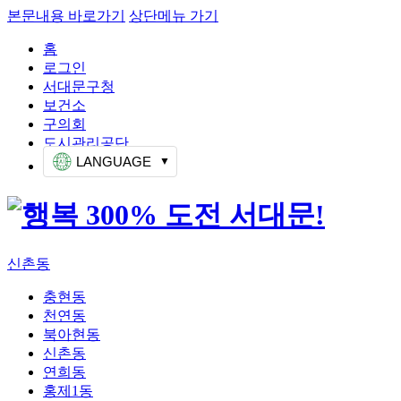
본문내용 바로가기
상단메뉴 가기
홈
로그인
서대문구청
보건소
구의회
도시관리공단
LANGUAGE
신촌동
충현동
천연동
북아현동
신촌동
연희동
홍제1동