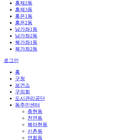
홍제2동
홍제3동
홍은1동
홍은2동
남가좌1동
남가좌2동
북가좌1동
북가좌2동
로그인
홈
구청
보건소
구의회
도시관리공단
동주민센터
충현동
천연동
북아현동
신촌동
연희동