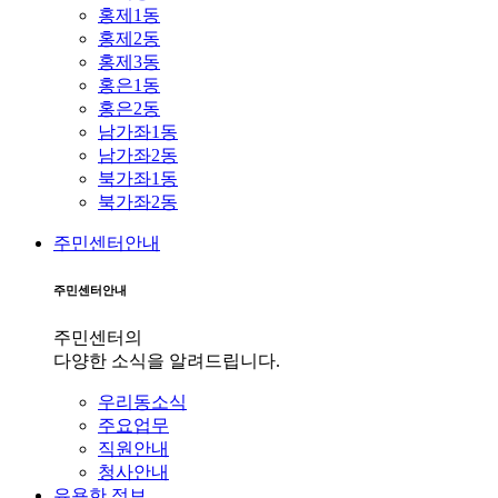
홍제1동
홍제2동
홍제3동
홍은1동
홍은2동
남가좌1동
남가좌2동
북가좌1동
북가좌2동
주민센터안내
주민센터안내
주민센터의
다양한 소식을 알려드립니다.
우리동소식
주요업무
직원안내
청사안내
유용한 정보