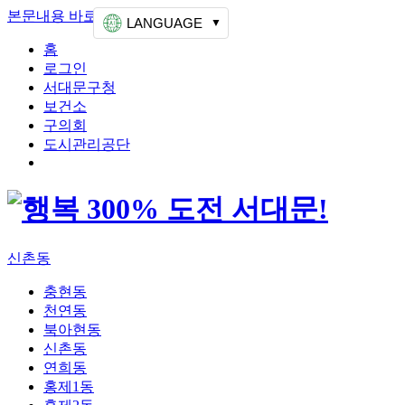
본문내용 바로가기
상단메뉴 가기
LANGUAGE
홈
로그인
서대문구청
보건소
구의회
도시관리공단
신촌동
충현동
천연동
북아현동
신촌동
연희동
홍제1동