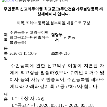
신촌동주민센터 > 주민센터안내
주민등록 신고의무이행 최고공고(무단전출거주불명등록)의
상세페이지 입니다.
제목,조회수,등록일,첨부파일,내용으로 구성
주민등록 신고의무이행
제
담당부
최고공고(무단전출거주
신촌동
목
서
불명등록)
등
록
2026-05-11 10:49
조회수
210
일
주민등록에 관한 신고의무 이행이 지연된 자
에게 최고장을 발송
하였으나 수취인 미거주 및
이사 등의 사유로 반송되어
,
주민등록법 제20조
에 따라 아래와 같이 최고 공고하고자
합니다.
내
○ 대 상 자 : 5명
용

○
공고기간 : 2026. 05. 11. ~ 2026. 05. 18.