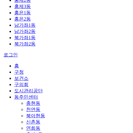
홍제2동
홍제3동
홍은1동
홍은2동
남가좌1동
남가좌2동
북가좌1동
북가좌2동
로그인
홈
구청
보건소
구의회
도시관리공단
동주민센터
충현동
천연동
북아현동
신촌동
연희동