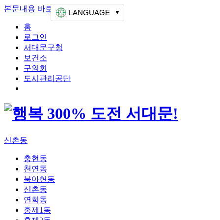
본문내용 바로가기
상단메뉴 가기
LANGUAGE
홈
로그인
서대문구청
보건소
구의회
도시관리공단
신촌동
충현동
천연동
북아현동
신촌동
연희동
홍제1동