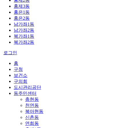
홍제2동
홍제3동
홍은1동
홍은2동
남가좌1동
남가좌2동
북가좌1동
북가좌2동
로그인
홈
구청
보건소
구의회
도시관리공단
동주민센터
충현동
천연동
북아현동
신촌동
연희동