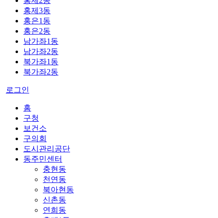
홍제2동
홍제3동
홍은1동
홍은2동
남가좌1동
남가좌2동
북가좌1동
북가좌2동
로그인
홈
구청
보건소
구의회
도시관리공단
동주민센터
충현동
천연동
북아현동
신촌동
연희동