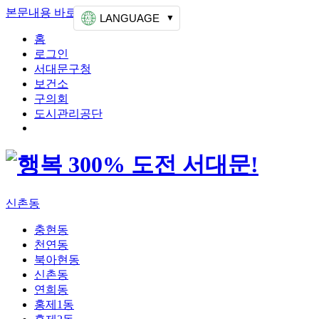
본문내용 바로가기
상단메뉴 가기
LANGUAGE
홈
로그인
서대문구청
보건소
구의회
도시관리공단
신촌동
충현동
천연동
북아현동
신촌동
연희동
홍제1동