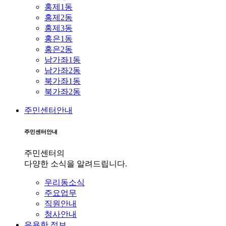
홍제1동
홍제2동
홍제3동
홍은1동
홍은2동
남가좌1동
남가좌2동
북가좌1동
북가좌2동
주민센터안내
주민센터안내
주민센터의
다양한 소식을 알려드립니다.
우리동소식
주요업무
직원안내
청사안내
유용한 정보