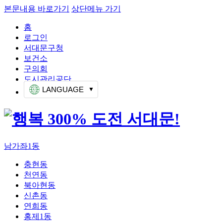
본문내용 바로가기
상단메뉴 가기
홈
로그인
서대문구청
보건소
구의회
도시관리공단
LANGUAGE
남가좌1동
충현동
천연동
북아현동
신촌동
연희동
홍제1동