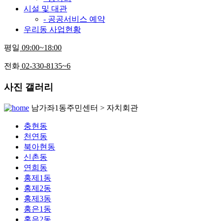
시설 및 대관
- 공공서비스 예약
우리동 사업현황
평일
09:00~18:00
전화
02-330-8135~6
사진 갤러리
남가좌1동주민센터 > 자치회관
충현동
천연동
북아현동
신촌동
연희동
홍제1동
홍제2동
홍제3동
홍은1동
홍은2동