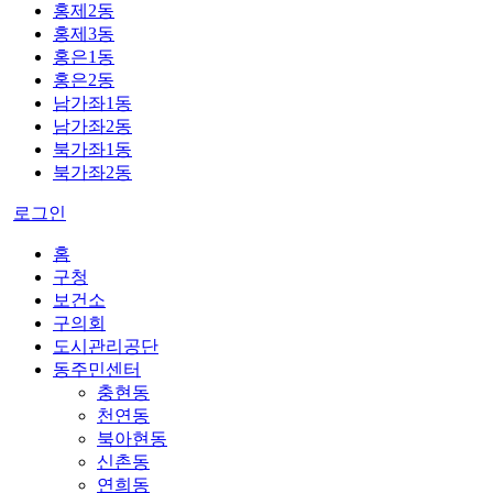
홍제2동
홍제3동
홍은1동
홍은2동
남가좌1동
남가좌2동
북가좌1동
북가좌2동
로그인
홈
구청
보건소
구의회
도시관리공단
동주민센터
충현동
천연동
북아현동
신촌동
연희동