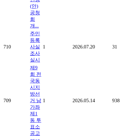
(안)
공청
회
개...
주민
등록
710
사실
1
2026.07.20
31
조사
실시
제9
회 전
국동
시지
방선
709
거 남
1
2026.05.14
938
가좌
제1
동 투
표소
공고