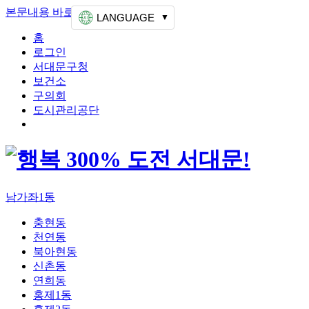
본문내용 바로가기
상단메뉴 가기
LANGUAGE
홈
로그인
서대문구청
보건소
구의회
도시관리공단
남가좌1동
충현동
천연동
북아현동
신촌동
연희동
홍제1동