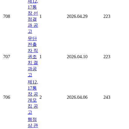
제12,
17통
장 선
708
1
2026.04.29
223
정결
과 공
고
무단
전출
자 직
707
권조
1
2026.04.10
223
치 결
과공
고
제12,
17통
장 공
706
2
2026.04.06
243
개모
집 공
고
행정
상 관