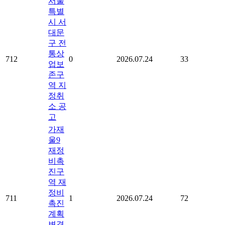
서울
특별
시 서
대문
구 전
통상
712
0
2026.07.24
33
업보
존구
역 지
정취
소 공
고
가재
울9
재정
비촉
진구
역 재
정비
711
1
2026.07.24
72
촉진
계획
변경