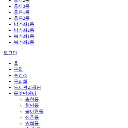
홍제2동
홍제3동
홍은1동
홍은2동
남가좌1동
남가좌2동
북가좌1동
북가좌2동
로그인
홈
구청
보건소
구의회
도시관리공단
동주민센터
충현동
천연동
북아현동
신촌동
연희동