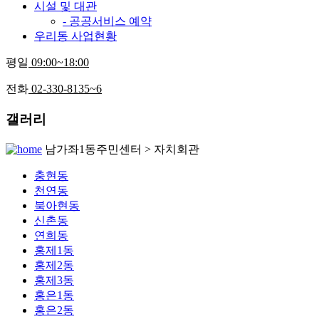
시설 및 대관
- 공공서비스 예약
우리동 사업현황
평일
09:00~18:00
전화
02-330-8135~6
갤러리
남가좌1동주민센터 > 자치회관
충현동
천연동
북아현동
신촌동
연희동
홍제1동
홍제2동
홍제3동
홍은1동
홍은2동