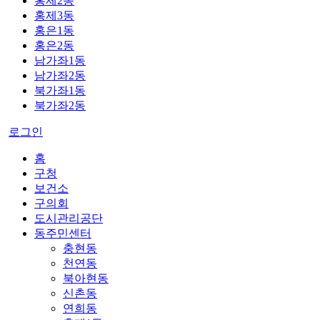
홍제2동
홍제3동
홍은1동
홍은2동
남가좌1동
남가좌2동
북가좌1동
북가좌2동
로그인
홈
구청
보건소
구의회
도시관리공단
동주민센터
충현동
천연동
북아현동
신촌동
연희동