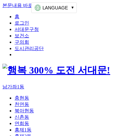
본문내용 바로가기
상단메뉴 가기
LANGUAGE
홈
로그인
서대문구청
보건소
구의회
도시관리공단
남가좌1동
충현동
천연동
북아현동
신촌동
연희동
홍제1동