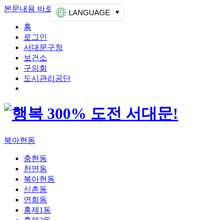
본문내용 바로가기
상단메뉴 가기
LANGUAGE
홈
로그인
서대문구청
보건소
구의회
도시관리공단
북아현동
충현동
천연동
북아현동
신촌동
연희동
홍제1동