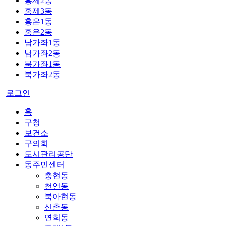
홍제2동
홍제3동
홍은1동
홍은2동
남가좌1동
남가좌2동
북가좌1동
북가좌2동
로그인
홈
구청
보건소
구의회
도시관리공단
동주민센터
충현동
천연동
북아현동
신촌동
연희동