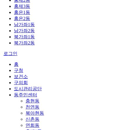
홍제2동
홍제3동
홍은1동
홍은2동
남가좌1동
남가좌2동
북가좌1동
북가좌2동
로그인
홈
구청
보건소
구의회
도시관리공단
동주민센터
충현동
천연동
북아현동
신촌동
연희동