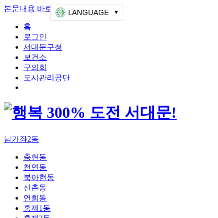
본문내용 바로가기
상단메뉴 가기
LANGUAGE
홈
로그인
서대문구청
보건소
구의회
도시관리공단
남가좌2동
충현동
천연동
북아현동
신촌동
연희동
홍제1동