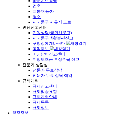
바뀐지번검색
건축
교통/자동차
청소
서대문구 사유지 도로
민원신고센터
민원상담(국민신문고)
서대문구생활불편신고
구청장에게바란다
공익제보
예산낭비신고센터
지방보조금 부정수급 신고
전문가 상담실
전문가 무료상담
전문가 무료 상담 예약
규제개혁
규제신고센터
규제입증요청
규제개혁안내
규제목록
규제정보
행정정보