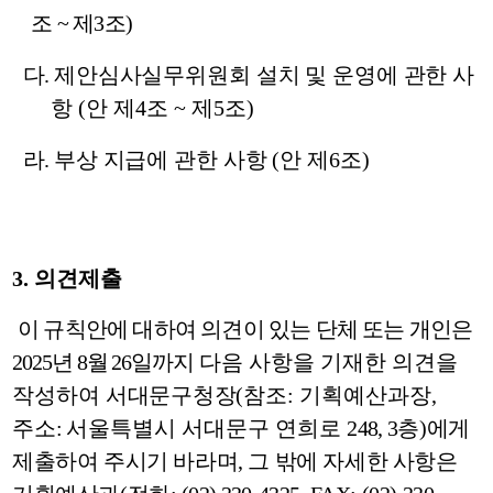
조
~
제
3
조
)
다
.
제안심사실무위원회
설치 및 운영에 관한 사
항
(
안 제
4
조
~
제
5
조
)
라
.
부상 지급에 관한 사항
(
안 제
6
조
)
3.
의견제출
이 규칙안에 대하여 의견이 있는 단체 또는 개인은
2025
년
8
월
26
일
까지
다음 사항을 기재한 의견을
작성하여
서대문구청장
(
참조
:
기획예산과장
,
주
소
:
서울특별시 서대문구 연희로
248, 3
층
)
에게
제출하여 주시기 바라며
,
그 밖에 자세한 사항은