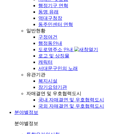
행정기구 연혁
동명 유래
역대구청장
동주민센터 연혁
일반현황
구정여건
행정동안내
도로명주소 안내
로고 및 상징물
캐릭터
서대문구민의 노래
유관기관
복지시설
장기요양기관
자매결연 및 우호협력도시
국내 자매결연 및 우호협력도시
국외 자매결연 및 우호협력도시
분야별정보
분야별정보