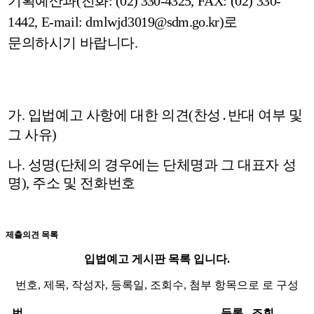
기획예산과
(
전화
:
(02) 330-4325
, FAX: (02) 330-
1442, E-mail: dmlwjd3019
@sdm.go.kr
)
로
문의하시기 바랍니다
.
가
.
입법예고 사항에 대한 의견
(
찬성
․
반대 여부 및
그 사유
)
나
.
성명
(
단체의 경우에는 단체명과 그 대표자 성
명
),
주소 및 전화번호
제출의견 목록
입법예고 게시판 목록 입니다.
번호, 제목, 작성자, 등록일, 조회수, 첨부 항목으로 로 구성
번
등록
조회