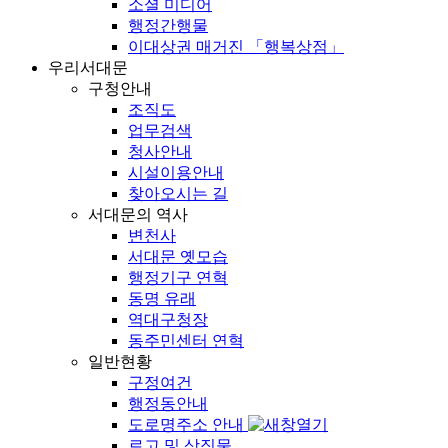
소셜 미디어
행정간행물
이대상권 매거진 「행복상점」
우리서대문
구청안내
조직도
업무검색
청사안내
시설이용안내
찾아오시는 길
서대문의 역사
변천사
서대문 옛모습
행정기구 연혁
동명 유래
역대구청장
동주민센터 연혁
일반현황
구정여건
행정동안내
도로명주소 안내
로고 및 상징물