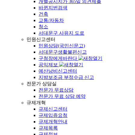
개별공시지가 365일 의견제출
바뀐지번검색
건축
교통/자동차
청소
서대문구 사유지 도로
민원신고센터
민원상담(국민신문고)
서대문구생활불편신고
구청장에게바란다
공익제보
예산낭비신고센터
지방보조금 부정수급 신고
전문가 상담실
전문가 무료상담
전문가 무료 상담 예약
규제개혁
규제신고센터
규제입증요청
규제개혁안내
규제목록
규제정보