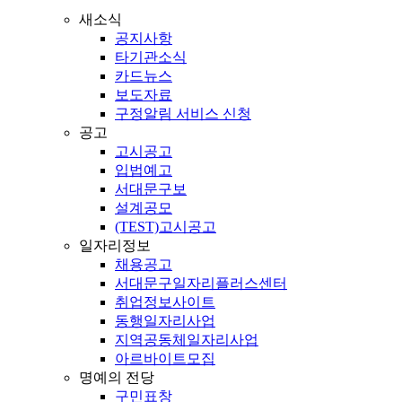
새소식
공지사항
타기관소식
카드뉴스
보도자료
구정알림 서비스 신청
공고
고시공고
입법예고
서대문구보
설계공모
(TEST)고시공고
일자리정보
채용공고
서대문구일자리플러스센터
취업정보사이트
동행일자리사업
지역공동체일자리사업
아르바이트모집
명예의 전당
구민표창