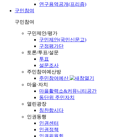
연구용역공개(프리즘)
구민참여
구민참여
구민제안/평가
구민제안(국민신문고)
구정평가단
토론/투표/설문
투표
설문조사
주민참여예산방
주민참여예산
마을·자치
마을활력소&커뮤니티공간
동단위 주민자치
열린광장
칭찬합시다
인권동행
인권센터
인권정책
인권위원회