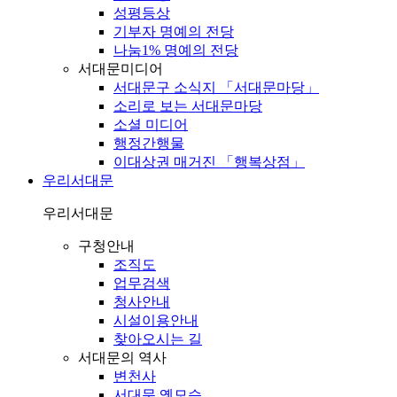
성평등상
기부자 명예의 전당
나눔1% 명예의 전당
서대문미디어
서대문구 소식지 「서대문마당」
소리로 보는 서대문마당
소셜 미디어
행정간행물
이대상권 매거진 「행복상점」
우리서대문
우리서대문
구청안내
조직도
업무검색
청사안내
시설이용안내
찾아오시는 길
서대문의 역사
변천사
서대문 옛모습