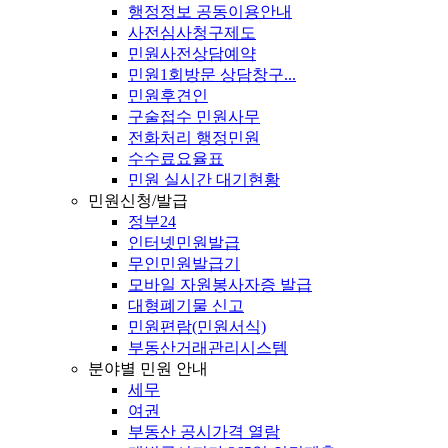
행정정보 공동이용안내
사전심사청구제도
민원사전상담예약
민원1회방문 상담창구...
민원후견인
구술접수 민원사무
전화처리 행정민원
수수료요율표
민원 실시간 대기현황
민원신청/발급
정부24
인터넷민원발급
무인민원발급기
모바일 자원봉사자증 발급
대형폐기물 신고
민원편람(민원서식)
부동산거래관리시스템
분야별 민원 안내
세무
여권
부동산 공시가격 열람