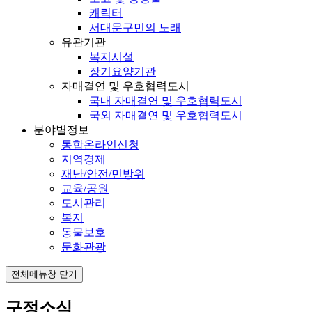
캐릭터
서대문구민의 노래
유관기관
복지시설
장기요양기관
자매결연 및 우호협력도시
국내 자매결연 및 우호협력도시
국외 자매결연 및 우호협력도시
분야별정보
통합온라인신청
지역경제
재난/안전/민방위
교육/공원
도시관리
복지
동물보호
문화관광
전체메뉴창 닫기
구정소식