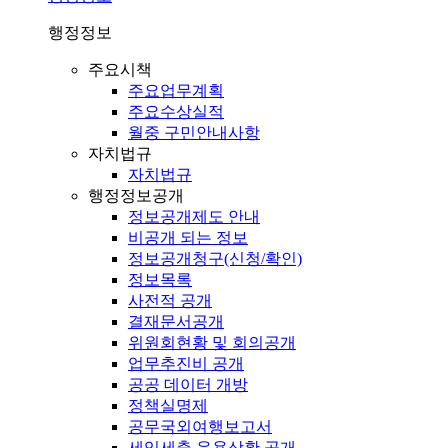
행정정보
주요시책
주요업무계획
주요수상실적
월중 구민안내사항
자치법규
자치법규
행정정보공개
정보공개제도 안내
비공개 되는 정보
정보공개청구(신청/확인)
정보목록
사전적 공개
결재문서공개
위원회현황 및 회의공개
업무추진비 공개
공공 데이터 개방
정책실명제
공무국외여행보고서
세입세출 운용상황 공개