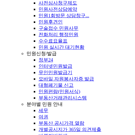
사전심사청구제도
민원사전상담예약
민원1회방문 상담창구...
민원후견인
구술접수 민원사무
전화처리 행정민원
수수료요율표
민원 실시간 대기현황
민원신청/발급
정부24
인터넷민원발급
무인민원발급기
모바일 자원봉사자증 발급
대형폐기물 신고
민원편람(민원서식)
부동산거래관리시스템
분야별 민원 안내
세무
여권
부동산 공시가격 열람
개별공시지가 365일 의견제출