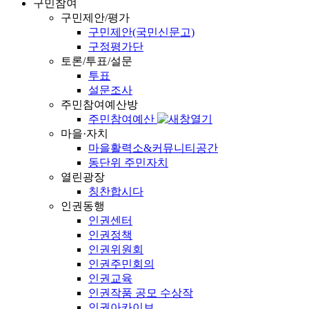
구민참여
구민제안/평가
구민제안(국민신문고)
구정평가단
토론/투표/설문
투표
설문조사
주민참여예산방
주민참여예산
마을·자치
마을활력소&커뮤니티공간
동단위 주민자치
열린광장
칭찬합시다
인권동행
인권센터
인권정책
인권위원회
인권주민회의
인권교육
인권작품 공모 수상작
인권아카이브