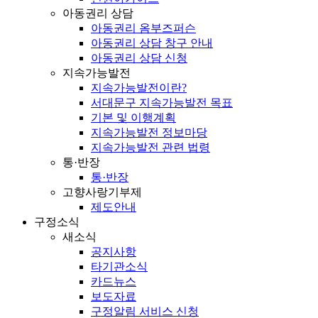
아동권리 상담
아동권리 옴부즈퍼슨
아동권리 상담 창구 안내
아동권리 상담 신청
지속가능발전
지속가능발전이란?
서대문구 지속가능발전 목표
기본 및 이행계획
지속가능발전 정보마당
지속가능발전 관련 법령
통·반장
통·반장
고향사랑기부제
제도안내
구정소식
새소식
공지사항
타기관소식
카드뉴스
보도자료
구정알림 서비스 신청