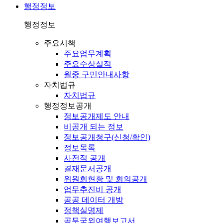
행정정보
행정정보
주요시책
주요업무계획
주요수상실적
월중 구민안내사항
자치법규
자치법규
행정정보공개
정보공개제도 안내
비공개 되는 정보
정보공개청구(신청/확인)
정보목록
사전적 공개
결재문서공개
위원회현황 및 회의공개
업무추진비 공개
공공 데이터 개방
정책실명제
공무국외여행보고서