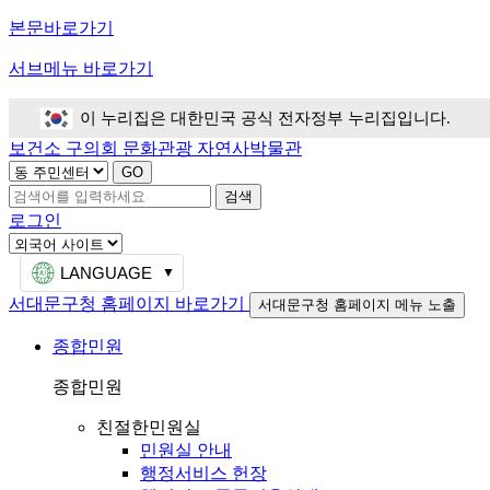
본문바로가기
서브메뉴 바로가기
이 누리집은 대한민국 공식 전자정부 누리집입니다.
보건소
구의회
문화관광
자연사박물관
검색
로그인
LANGUAGE
서대문구청 홈페이지 바로가기
서대문구청 홈페이지 메뉴 노출
종합민원
종합민원
친절한민원실
민원실 안내
행정서비스 헌장