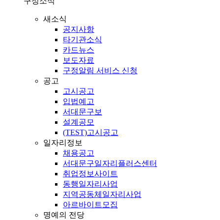
구정소식
새소식
공지사항
타기관소식
카드뉴스
보도자료
구정알림 서비스 신청
공고
고시공고
입법예고
서대문구보
설계공모
(TEST)고시공고
일자리정보
채용공고
서대문구일자리플러스센터
취업정보사이트
동행일자리사업
지역공동체일자리사업
아르바이트모집
명예의 전당