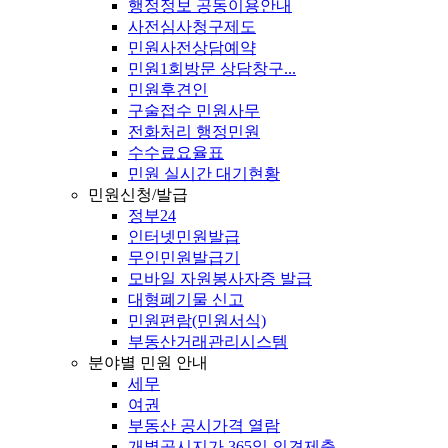
행정정보 공동이용안내
사전심사청구제도
민원사전상담예약
민원1회방문 상담창구...
민원후견인
구술접수 민원사무
전화처리 행정민원
수수료요율표
민원 실시간 대기현황
민원신청/발급
정부24
인터넷민원발급
무인민원발급기
모바일 자원봉사자증 발급
대형폐기물 신고
민원편람(민원서식)
부동산거래관리시스템
분야별 민원 안내
세무
여권
부동산 공시가격 열람
개별공시지가 365일 의견제출