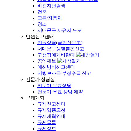
바뀐지번검색
건축
교통/자동차
청소
서대문구 사유지 도로
민원신고센터
민원상담(국민신문고)
서대문구생활불편신고
구청장에게바란다
공익제보
예산낭비신고센터
지방보조금 부정수급 신고
전문가 상담실
전문가 무료상담
전문가 무료 상담 예약
규제개혁
규제신고센터
규제입증요청
규제개혁안내
규제목록
규제정보