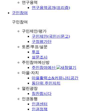
연구용역
연구용역공개(프리즘)
구민참여
구민참여
구민제안/평가
구민제안(국민신문고)
구정평가단
토론/투표/설문
투표
설문조사
주민참여예산방
주민참여예산
마을·자치
마을활력소&커뮤니티공간
동단위 주민자치
열린광장
칭찬합시다
인권동행
인권센터
인권정책